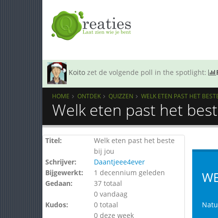
Koito
zet de volgende poll in the spotlight:
HOME
ONTDEK
QUIZZEN
WELK ETEN PAST HET BESTE 
Welk eten past het best
Titel:
Welk eten past het beste
bij jou
Schrijver:
Daantjeee4ever
Bijgewerkt:
1 decennium geleden
WE
Gedaan:
37 totaal
0 vandaag
Kudos:
0 totaal
Natuu
0 deze week