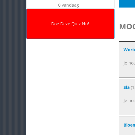
0 vandaag
MOG
Wort
Je ho
Sla
(1
Je ho
Bloe