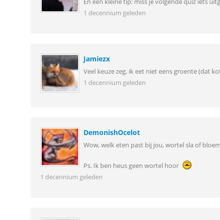
En een kleine tip: miss je volgende quiz iets ui
1 decennium geleden
Jamiezx
Veel keuze zeg, ik eet niet eens groente (dat kots
1 decennium geleden
DemonishOcelot
Wow, welk eten past bij jou, wortel sla of bloemk
Ps. Ik ben heus geen wortel hoor
1 decennium geleden