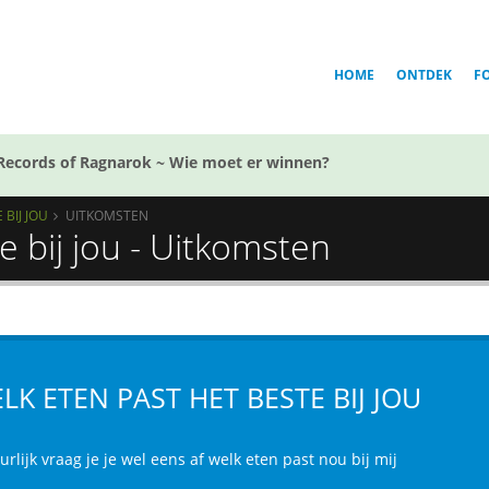
HOME
ONTDEK
F
Records of Ragnarok ~ Wie moet er winnen?
BIJ JOU
UITKOMSTEN
e bij jou - Uitkomsten
LK ETEN PAST HET BESTE BIJ JOU
rlijk vraag je je wel eens af welk eten past nou bij mij