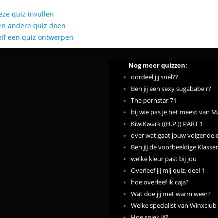
eze quiz invullen
en andere quiz doen
elf een quiz ontwerpen
Nog meer quizzen:
oordeel jij snel??
Ben jij een sexy sugababe'r?
The pornstar 71
bij wie pas je het meest van M
KiwiKwark ((H.P.)) PART 1
over wat gaat jouw volgende q
Ben jij de voorbeeldige Klass
welke kleur past bij jou
Overleef jij mij quiz, deel 1
hoe overleef ik caja?
Wat doe jij met warm weer?
Welke specialist van Winxclub
Hoe spiek jij?