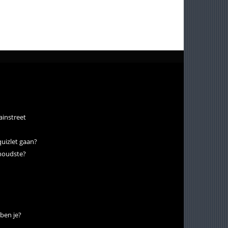
ainstreet
uizlet gaan?
enoudste?
 ben je?