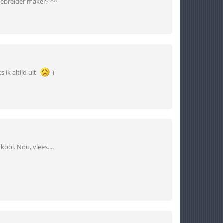
tgebreider maker? ^^
 ik altijd uit
)
ool. Nou, vlees....