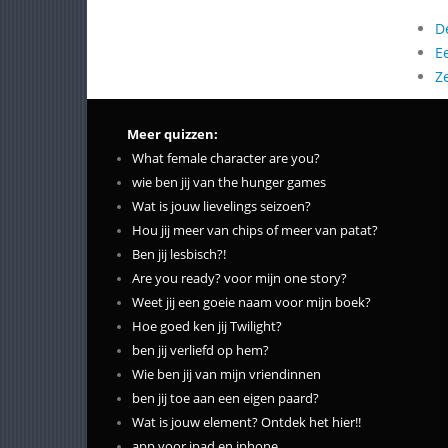
D
E
Z
Meer quizzen:
What female character are you?
wie ben jij van the hunger games
Wat is jouw lievelings seizoen?
Hou jij meer van chips of meer van patat?
Ben jij lesbisch?!
Are you ready? voor mijn one story?
Weet jij een goeie naam voor mijn boek?
Hoe goed ken jij Twilight?
ben jij verliefd op hem?
Wie ben jij van mijn vriendinnen
ben jij toe aan een eigen paard?
Wat is jouw element? Ontdek het hier!!
app voor ipad en iphone