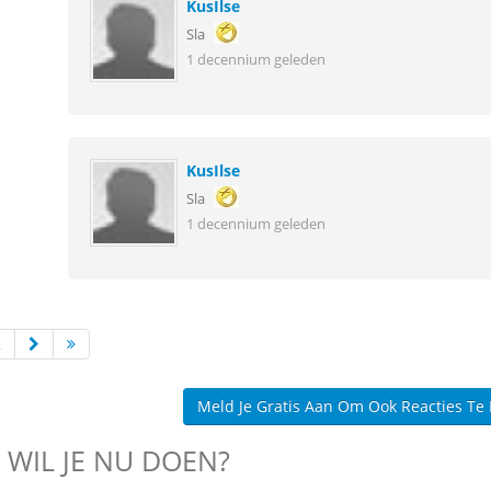
KusIlse
Sla
1 decennium geleden
KusIlse
Sla
1 decennium geleden
2
Meld Je Gratis Aan Om Ook Reacties Te
 WIL JE NU DOEN?