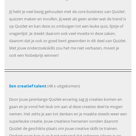
Jij hebt je veel bezig gehouden met de core buisiness van Quizlet:
quizzen maken en invullen. Jij weet als geen ander wat de trend is
op Quizlet en kan deze zo ombuigen tot een leuke quiz, lijstje of
vragenlijst. Je steekt daarom ook veel moeite in deze zaken,
daarom dat je ook zo goed bent geworden in dit deel van Quizlet.
Met jouw onderzoekskills zou het me niet verbazen, moest je
ooit een Nobelprijs winnen!
Een creatief talent
(48 x uitgekomen)
Door jouw jarenlange Quizlet-ervaring zag jij creaties komen en
gaan en je vond het leuk om aan al deze creaties deel te mogen
nemen. Het zette je aan tot denken en je maakte steeds weer een
superleuke creatie. Jouw creatieve hersenen vonden daarom
Quizlet de geschikte plaats om jouw creative skills te trainen.
Ondertussen ben je zo hard getraind dat iedereen jaloers is op