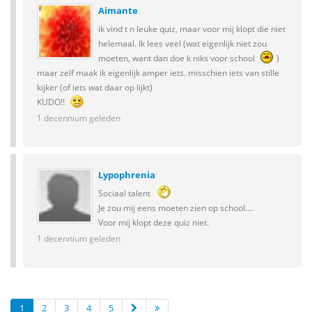
Aimante
ik vind t n leuke quiz, maar voor mij klopt die niet
helemaal. Ik lees veel (wat eigenlijk niet zou
moeten, want dan doe k niks voor school
)
maar zelf maak ik eigenlijk amper iets. misschien iets van stille
kijker (of iets wat daar op lijkt)
KUDO!!
1 decennium geleden
Lypophrenia
Sociaal talent
Je zou mij eens moeten zien op school....
Voor mij klopt deze quiz niet.
1 decennium geleden
1
2
3
4
5