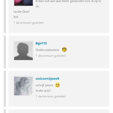
Ik ben ook wel wat beter geworden sins ik op Q
zit.
Leuke Quiz!
XxX
1 decennium geleden
Bgirl12
Onderzoektalent
1 decennium geleden
unicorntjeee9
schrijf talent
leuke quiz!
1 decennium geleden