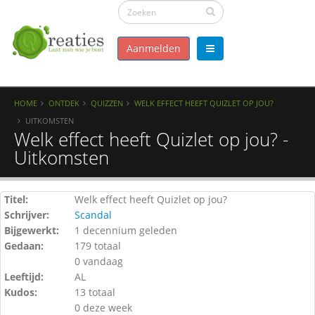
Aanmelden
HOME
ONTDEK
QUIZZEN
WELK EFFECT HEEFT QUIZLET OP JOU?
UITKOMSTEN
Welk effect heeft Quizlet op jou? -
Uitkomsten
Titel:
Welk effect heeft Quizlet op jou?
Schrijver:
Scandal
Bijgewerkt:
1 decennium geleden
Gedaan:
179 totaal
0 vandaag
Leeftijd:
AL
Kudos:
13 totaal
0 deze week