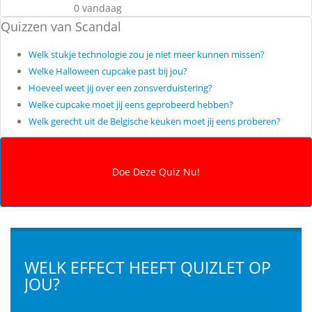
0 vandaag
Quizzen van Scandal
Welk stukje technologie zou je niet meer kunnen missen?
Welke Halloween cupcake past bij jou?
Hoeveel weet jij over een zonsverduistering?
Welke cupcake moet jij eens geprobeerd hebben?
Welk gerecht uit de Belgische keuken moet jij eens proberen?
WELK EFFECT HEEFT QUIZLET OP
JOU?