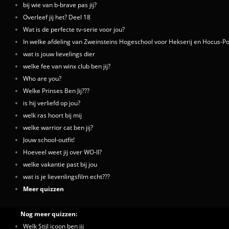
bij wie van b-brave pas jij?
Overleef jij het? Deel 18
Wat is de perfecte tv-serie voor jou?
In welke afdeling van Zweinsteins Hogeschool voor Hekserij en Hocus-Poc
wat is jouw lievelings dier
welke fee van winx club ben jij?
Who are you?
Welke Prinses Ben Jij???
is hij verliefd op jou?
welk ras hoort bij mij
welke warrior cat ben jij?
Jouw school-outfit!
Hoeveel weet jij over WO-II?
welke vakantie past bij jou
wat is je lievenlingsfilm echt???
Meer quizzen
Nog meer quizzen:
Welk Stijl icoon ben jij