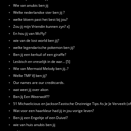
Wie van anubis ben jij
Welke nederlandse ster ben jij ?
welke bloem past het best bij jou?
Zou jij mijn Vriendin kunnen zyn? x]
En hou jij van McFly?
wie van de lost world ben jij?
welke legendarische pokemon ben jij?
Ben jij een kerkuil of een giraffe?
Lesbisch en vreselijk in de war... [5]
Wie van Mermaid Melody ben jij..?
Welke TMF VJ ben jij?
Our names are our creditcards.
wat weet jij over akon
Ben Jij Een Weerwolf??
51 Michaelicious en JacksonTastische Onzinnige Tips As Je Je Verveelt (of
Wat voor een haarkleur had jij in jou vorige leven?
Ben jij een Engeltje of een Duivel?
wie van huis anubis ben jij