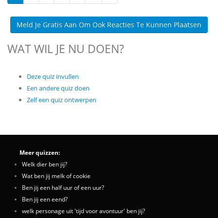
Meld Je Gratis Aan Om Ook Reacties Te Kunnen Plaatsen
WAT WIL JE NU DOEN?
Deze quiz invullen
Een andere quiz doen
Zelf een quiz ontwerpen
Meer quizzen:
Welk dier ben jij?
Wat ben jij melk of cookie
Ben jij een half uur of een uur?
Ben jij een eend?
welk personage uit 'tijd voor avontuur' ben jij?