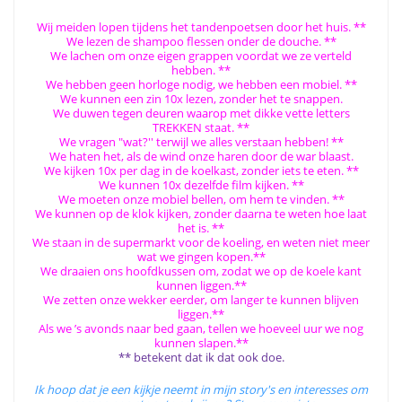
Wij meiden lopen tijdens het tandenpoetsen door het huis. **
We lezen de shampoo flessen onder de douche. **
We lachen om onze eigen grappen voordat we ze verteld
hebben. **
We hebben geen horloge nodig, we hebben een mobiel. **
We kunnen een zin 10x lezen, zonder het te snappen.
We duwen tegen deuren waarop met dikke vette letters
TREKKEN staat. **
We vragen "wat?'' terwijl we alles verstaan hebben! **
We haten het, als de wind onze haren door de war blaast.
We kijken 10x per dag in de koelkast, zonder iets te eten. **
We kunnen 10x dezelfde film kijken. **
We moeten onze mobiel bellen, om hem te vinden. **
We kunnen op de klok kijken, zonder daarna te weten hoe laat
het is. **
We staan in de supermarkt voor de koeling, en weten niet meer
wat we gingen kopen.**
We draaien ons hoofdkussen om, zodat we op de koele kant
kunnen liggen.**
We zetten onze wekker eerder, om langer te kunnen blijven
liggen.**
Als we ’s avonds naar bed gaan, tellen we hoeveel uur we nog
kunnen slapen.**
** betekent dat ik dat ook doe.
Ik hoop dat je een kijkje neemt in mijn story's en interesses om