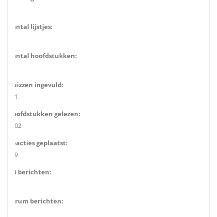
7
Aantal lijstjes:
2
Aantal hoofdstukken:
39
Quizzen ingevuld:
131
Hoofdstukken gelezen:
2002
Reacties geplaatst:
279
GB berichten:
78
Forum berichten:
2