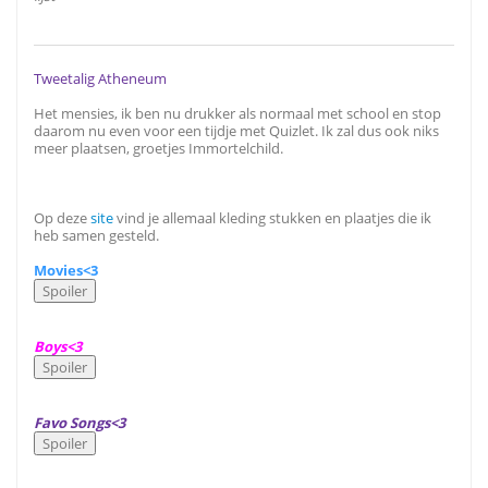
Tweetalig Atheneum
Het mensies, ik ben nu drukker als normaal met school en stop
daarom nu even voor een tijdje met Quizlet. Ik zal dus ook niks
meer plaatsen, groetjes Immortelchild.
Op deze
site
vind je allemaal kleding stukken en plaatjes die ik
heb samen gesteld.
Movies<3
Boys<3
Favo Songs<3