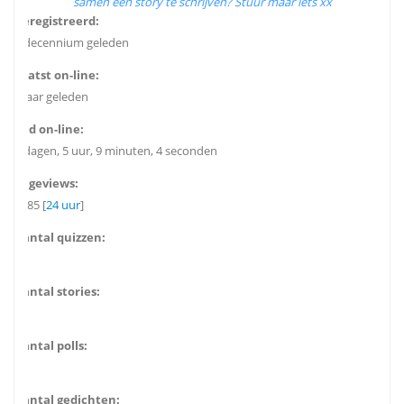
samen een story te schrijven? Stuur maar iets xx
Geregistreerd:
1 decennium geleden
Laatst on-line:
6 jaar geleden
Tijd on-line:
4 dagen, 5 uur, 9 minuten, 4 seconden
Pageviews:
4385 [
24 uur
]
Aantal quizzen:
2
Aantal stories:
4
Aantal polls:
4
Aantal gedichten: