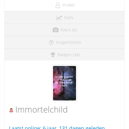
Profiel
Stats
Foto's (6)
Vragenlijsten
Badges (34)
Immortelchild
Laatst online:
6 jaar, 131 dagen geleden