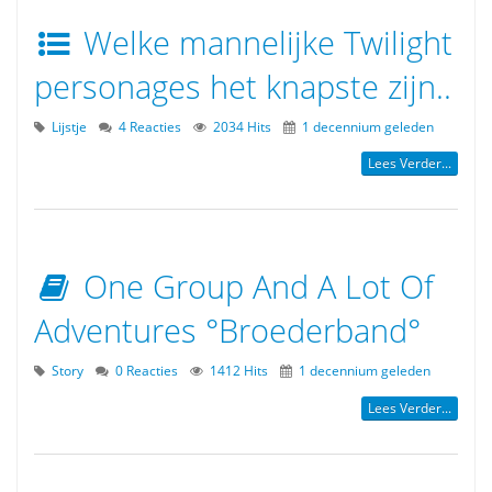
Welke mannelijke Twilight
personages het knapste zijn..
Lijstje
4 Reacties
2034 Hits
1 decennium geleden
Lees Verder...
One Group And A Lot Of
Adventures °Broederband°
Story
0 Reacties
1412 Hits
1 decennium geleden
Lees Verder...