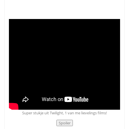
Super stukje uit Twilight, 1 van me lievelings films!