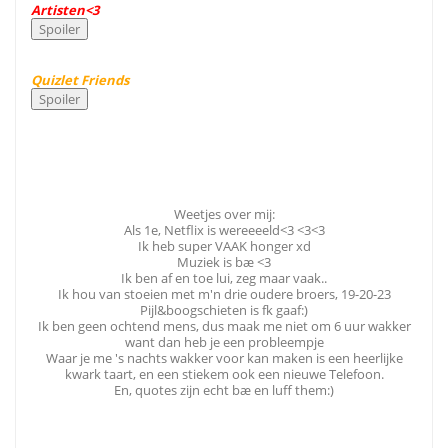
Artisten<3
Quizlet Friends
Weetjes over mij:
Als 1e, Netflix is wereeeeld<3 <3<3
Ik heb super VAAK honger xd
Muziek is bæ <3
Ik ben af en toe lui, zeg maar vaak..
Ik hou van stoeien met m'n drie oudere broers, 19-20-23
Pijl&boogschieten is fk gaaf:)
Ik ben geen ochtend mens, dus maak me niet om 6 uur wakker
want dan heb je een probleempje
Waar je me 's nachts wakker voor kan maken is een heerlijke
kwark taart, en een stiekem ook een nieuwe Telefoon.
En, quotes zijn echt bæ en luff them:)