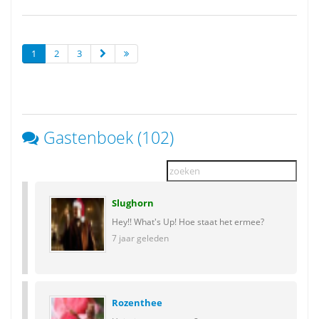
1
2
3
Gastenboek (102)
Slughorn
Hey!! What's Up! Hoe staat het ermee?
7 jaar geleden
Rozenthee