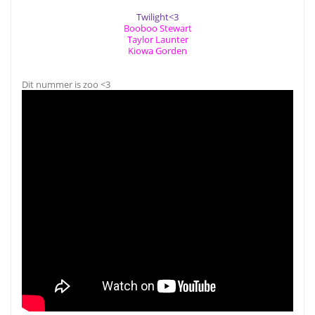
Twilight<3
Booboo Stewart
Taylor Launter
Kiowa Gorden
Dit nummer is zoo <3