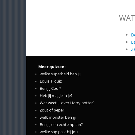
WAT
D
E
Z
Meer quizzen:
welke superheld ben jij
Louis T. quiz
Ben jij Cool?
Heb jij magie in je?
Wat weet jij over Harry potter?
Zout of peper
welk monster ben jij
Ben jij een echte hp fan?
welke sap past bij jou