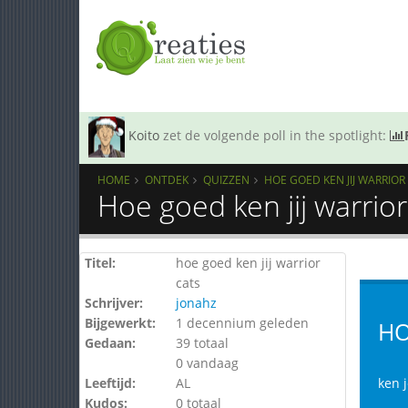
Koito
zet de volgende poll in the spotlight:
HOME
ONTDEK
QUIZZEN
HOE GOED KEN JIJ WARRIOR
Hoe goed ken jij warrio
Titel:
hoe goed ken jij warrior
cats
Schrijver:
jonahz
Bijgewerkt:
1 decennium geleden
HO
Gedaan:
39 totaal
0 vandaag
Leeftijd:
AL
ken 
Kudos:
0 totaal