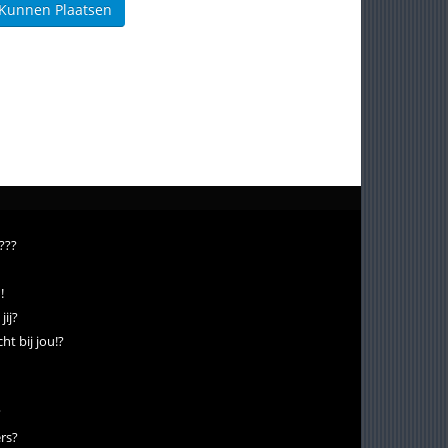
 Kunnen Plaatsen
???
!
jij?
ht bij jou!?
?
rs?