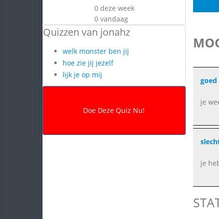
0 deze week
0 vandaag
Quizzen van jonahz
MOG
welk monster ben jij
hoe zie jij jezelf
lijk je op mij
goed
je we
slech
je he
STA