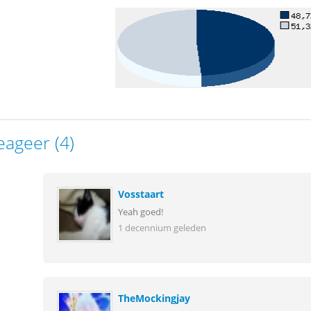
eageer (4)
Vosstaart
Yeah goed!
1 decennium geleden
TheMockingjay