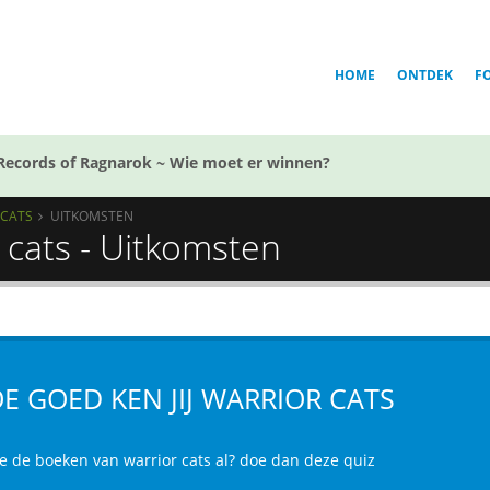
HOME
ONTDEK
F
Records of Ragnarok ~ Wie moet er winnen?
 CATS
UITKOMSTEN
r cats - Uitkomsten
E GOED KEN JIJ WARRIOR CATS
je de boeken van warrior cats al? doe dan deze quiz