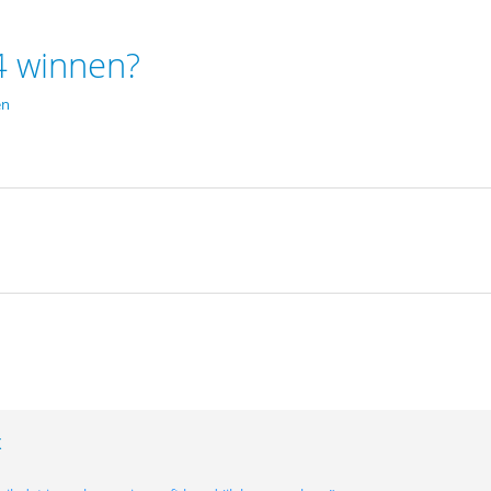
4 winnen?
en
X