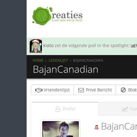
Koito
zet de volgende poll in the spotlight:
HOME
LEDENLIJST
BAJANCANADIAN
BajanCanadian
Vriendenlijst
Privé Bericht
Blok
Profiel
Sta
BajanCa