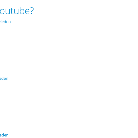
Youtube?
eleden
leden
leden