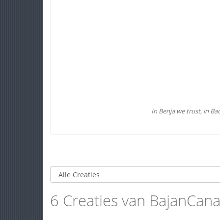
In Benja we trust, in B
6 Creaties van BajanCan