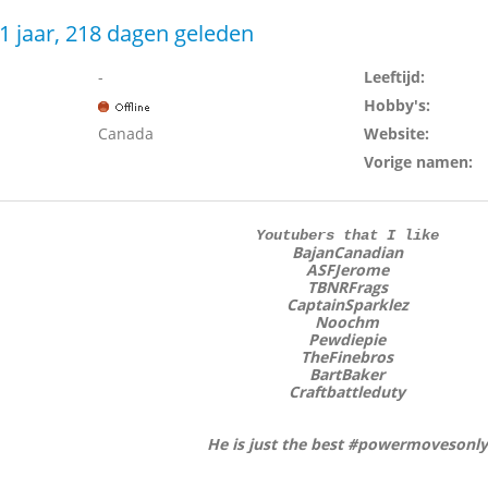
1 jaar, 218 dagen geleden
-
Leeftijd:
Hobby's:
Canada
Website:
Vorige namen:
Youtubers that I like
BajanCanadian
ASFJerome
TBNRFrags
CaptainSparklez
Noochm
Pewdiepie
TheFinebros
BartBaker
Craftbattleduty
He is just the best #powermovesonly