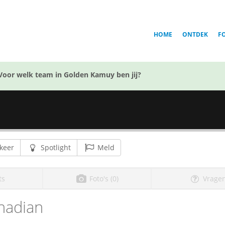
HOME
ONTDEK
F
Voor welk team in Golden Kamuy ben jij?
keer
Spotlight
Meld
ts
Foto's (0)
Vragen
nadian