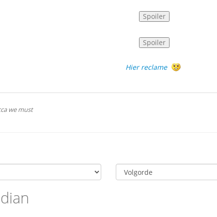
Hier reclame
acca we must
adian