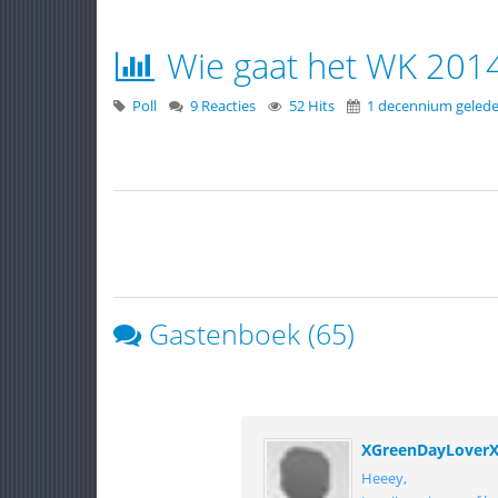
Wie gaat het WK 201
Poll
9 Reacties
52 Hits
1 decennium geled
Gastenboek (65)
XGreenDayLover
Heeey,