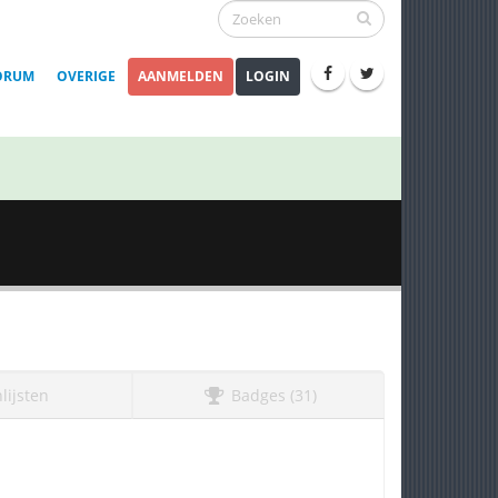
ORUM
OVERIGE
AANMELDEN
LOGIN
lijsten
Badges (31)