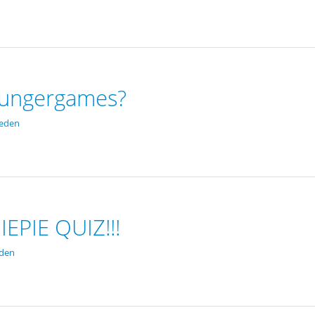
 Hungergames?
leden
PIE QUIZ!!!
eden