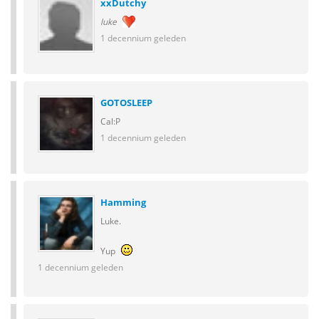
xxDutchy
luke
1 decennium geleden
GOTOSLEEP
Cal:P
1 decennium geleden
Hamming
Luke.
Yup
1 decennium geleden