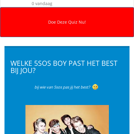
0 vandaag
WELKE 5SOS BOY PAST HET BEST
BIJ JOU?
bij wie van 5sos pas jij het best?