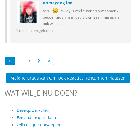
Ahmayzing_lon
ash.
mikey is veel cuter en awesomer k
bedoel kijk zn haar dat is gwn gaaf. mja ash is
ook wel cutie
1 decennium geleden
1
2
3
Meld Je Gratis Aan Om Ook Reacties Te Kunnen Plaatsen
WAT WIL JE NU DOEN?
Deze quiz invullen
Een andere quiz doen
Zelf een quiz ontwerpen