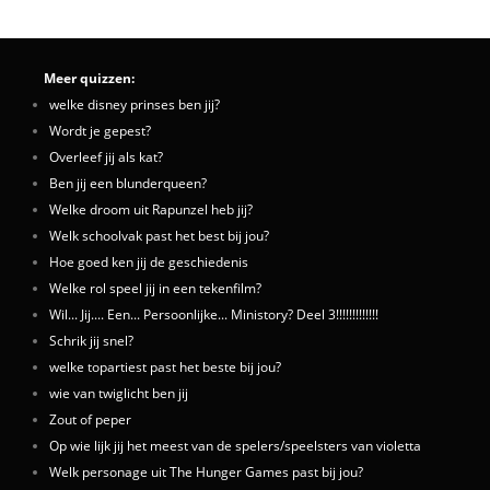
Meer quizzen:
welke disney prinses ben jij?
Wordt je gepest?
Overleef jij als kat?
Ben jij een blunderqueen?
Welke droom uit Rapunzel heb jij?
Welk schoolvak past het best bij jou?
Hoe goed ken jij de geschiedenis
Welke rol speel jij in een tekenfilm?
Wil... Jij.... Een... Persoonlijke... Ministory? Deel 3!!!!!!!!!!!!!
Schrik jij snel?
welke topartiest past het beste bij jou?
wie van twiglicht ben jij
Zout of peper
Op wie lijk jij het meest van de spelers/speelsters van violetta
Welk personage uit The Hunger Games past bij jou?