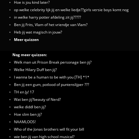
Hoe is jou kind later?
op welke celebrity lijk jij en welke liedje??girls versie boys komt nog
in welke harry potter afdeling zit jij?????
Ben jij Frits, Vlam of het vriendje van Vlam?
Heb jij wat magisch in jouw?
Meer quizzen
Nog meer quizzen:
Welk man uit Prison Break personage ben jij?
Welke Hilary Duff ben jij?
I wanna be a human to be with you [TH] *1*
Ben jij een gum, potlood of puntenslijper ???
TH en Jy! 17
Wat ben jij?beauty of Nerd?
welke diddl ben jij?
Hoe slim ben jij?
NAAMLOOS!
Who of the Jonas brothers will fit your bill
wie ben jij van high school musical?