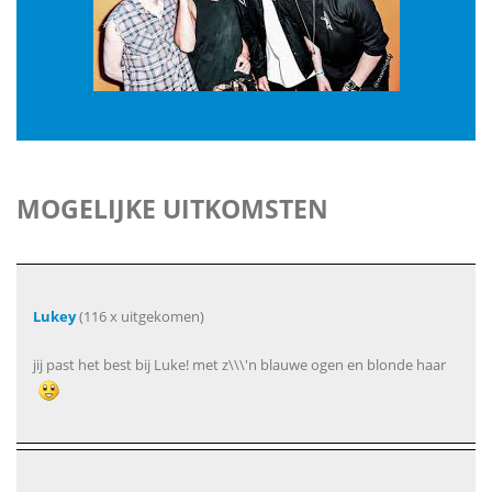
MOGELIJKE UITKOMSTEN
Lukey
(116 x uitgekomen)
jij past het best bij Luke! met z\\\'n blauwe ogen en blonde haar