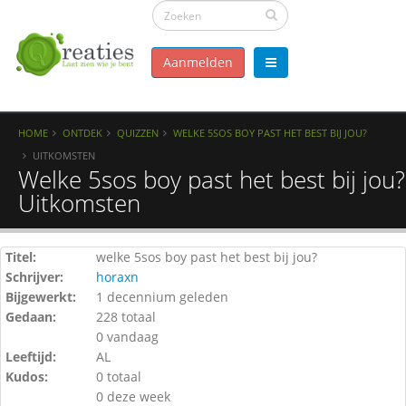
Aanmelden
HOME
ONTDEK
QUIZZEN
WELKE 5SOS BOY PAST HET BEST BIJ JOU?
UITKOMSTEN
Welke 5sos boy past het best bij jou?
Uitkomsten
Titel:
welke 5sos boy past het best bij jou?
Schrijver:
horaxn
Bijgewerkt:
1 decennium geleden
Gedaan:
228 totaal
0 vandaag
Leeftijd:
AL
Kudos:
0 totaal
0 deze week