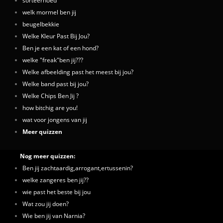
sorteerhoed
welk mormel ben jij
beugelbekkie
Welke Kleur Past Bij Jou?
Ben je een kat of een hond?
welke "freak"ben jij???
Welke afbeelding past het meest bij jou?
Welke band past bij jou?
Welke Chips Ben Jij ?
how bitchig are you!
wat voor jongens van jij
Meer quizzen
Nog meer quizzen:
Ben jij zachtaardig,arrogant,ertussenin?
welke zangeres ben jij??
wie past het beste bij jou
Wat zou jij doen?
Wie ben jij van Narnia?