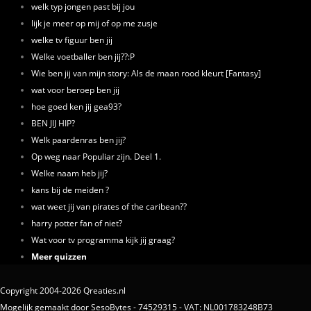
welk typ jongen past bij jou
lijk je meer op mij of op me zusje
welke tv figuur ben jij
Welke voetballer ben jij??:P
Wie ben jij van mijn story: Als de maan rood kleurt [Fantasy]
wat voor beroep ben jij
hoe goed ken jij gea93?
BEN JIJ HIP?
Welk paardenras ben jij?
Op weg naar Populiar zijn. Deel 1.
Welke naam heb jij?
kans bij de meiden ?
wat weet jij van pirates of the caribean??
harry potter fan of niet?
Wat voor tv programma kijk jij graag?
Meer quizzen
Copyright 2004-2026 Qreaties.nl
Mogelijk gemaakt door SesoBytes - 74529315 - VAT: NL001783248B73