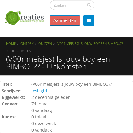
Aanmelden
HOME
ONTDEK
QUIZZEN
(V00R MEISJES) IS JOUW BOY EEN BIMBO..??
UITKOMSTEN
(V00r meisjes) Is jouw boy een
BIMBO..?? - Uitkomsten
Titel:
(V00r meisjes) Is jouw boy een BIMBO..??
Schrijver:
Iesiegirl
Bijgewerkt:
2 decennia geleden
Gedaan:
74 totaal
0 vandaag
Kudos:
0 totaal
0 deze week
0 vandaag