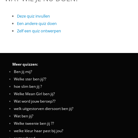
Deze quiz invullen
Een andere quiz doen
Zelf een quiz ontwerpen
Meer quizzen:
Ben jij mij?
Welke ster ben jij??
hoe slim ben jij ?
Welke Mean Girl ben jij?
Wat word jouw beroep??
welk uitgestorven diersoort ben jij?
Wat ben jij?
Welke tweenie ben jij ??
welke kleur haar past bij jou?