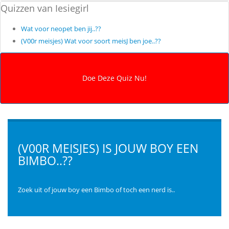
Quizzen van Iesiegirl
Wat voor neopet ben jij..??
(V00r meisjes) Wat voor soort meisJ ben joe..??
(V00R MEISJES) IS JOUW BOY EEN
BIMBO..??
Zoek uit of jouw boy een Bimbo of toch een nerd is..