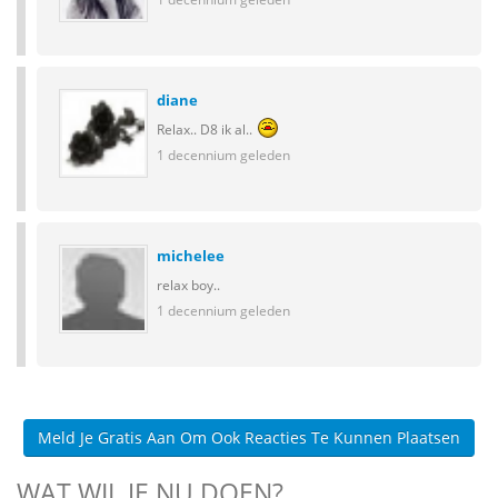
diane
Relax.. D8 ik al..
1 decennium geleden
michelee
relax boy..
1 decennium geleden
Meld Je Gratis Aan Om Ook Reacties Te Kunnen Plaatsen
WAT WIL JE NU DOEN?