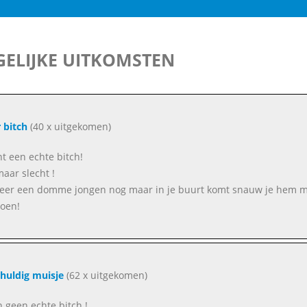
ELIJKE UITKOMSTEN
 bitch
(40 x uitgekomen)
nt een echte bitch!
maar slecht !
er een domme jongen nog maar in je buurt komt snauw je hem meest
oen!
huldig muisje
(62 x uitgekomen)
n geen echte bitch !