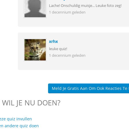
Lache! Onschuldig muisje... Leuke foto zeg!
1 decennium geleden
xrhx
leuke quiz!
1 decennium geleden
Meld Je Gratis Aan Om Ook Reacties Te
 WIL JE NU DOEN?
eze quiz invullen
en andere quiz doen