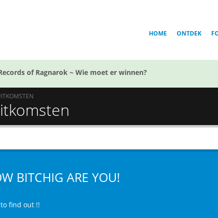
HOME
ONTDEK
F
Records of Ragnarok ~ Wie moet er winnen?
UITKOMSTEN
Uitkomsten
W BITCHIG ARE YOU!
to find out !!