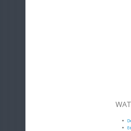
WAT
D
E