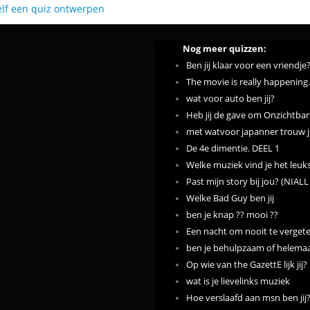
elf een quiz ontwerpen
Nog meer quizzen:
Ben jij klaar voor een vriendje
The movie is really happening.
wat voor auto ben jij?
Heb jij de gave om Onzichtbar
met watvoor japanner trouw ji
De 4e dimentie. DEEL 1
Welke muziek vind je het leuk
Past mijn story bij jou? (NIAL
Welke Bad Guy ben jij
ben je knap ?? mooi ??
Een nacht om nooit te vergete
ben je behulpzaam of helemaal 
Op wie van the GazettE lijk jij?
wat is je lievelinks muziek
Hoe verslaafd aan msn ben jij