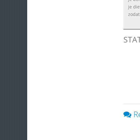
je die
zodat 
STA
R