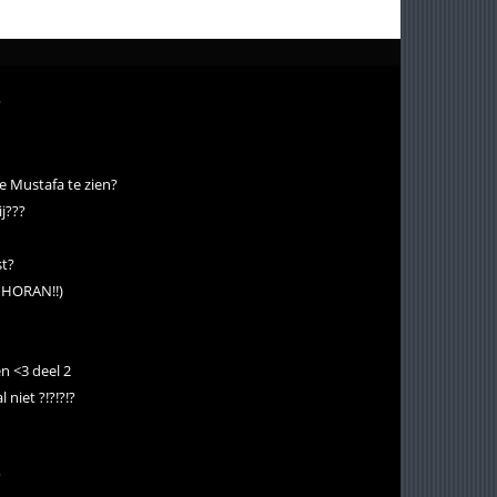
?
e Mustafa te zien?
j???
st?
L HORAN!!)
n <3 deel 2
niet ?!?!?!?
?