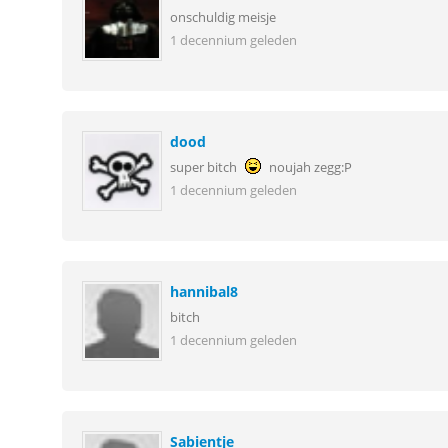
onschuldig meisje
1 decennium geleden
dood
super bitch
noujah zegg:P
1 decennium geleden
hannibal8
bitch
1 decennium geleden
Sabientje