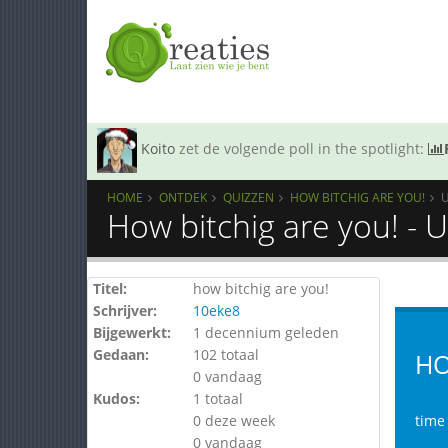
Koito
zet de volgende poll in the spotlight:
HOME
ONTDEK
QUIZZEN
HOW BITCHIG ARE YOU!
How bitchig are you! - 
Titel:
how bitchig are you!
Schrijver:
10eke8
Bijgewerkt:
1 decennium geleden
Gedaan:
102 totaal
HO
0 vandaag
Kudos:
1 totaal
0 deze week
time 
0 vandaag