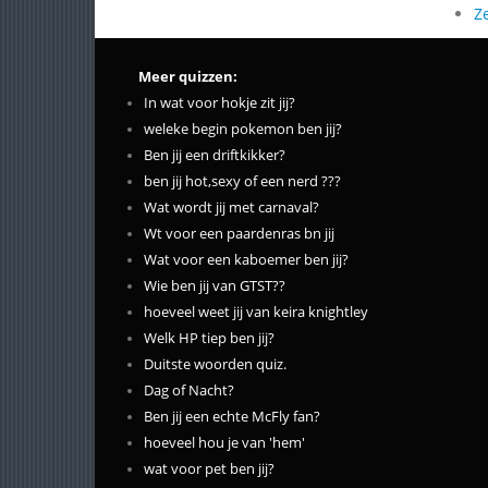
Z
Meer quizzen:
In wat voor hokje zit jij?
weleke begin pokemon ben jij?
Ben jij een driftkikker?
ben jij hot,sexy of een nerd ???
Wat wordt jij met carnaval?
Wt voor een paardenras bn jij
Wat voor een kaboemer ben jij?
Wie ben jij van GTST??
hoeveel weet jij van keira knightley
Welk HP tiep ben jij?
Duitste woorden quiz.
Dag of Nacht?
Ben jij een echte McFly fan?
hoeveel hou je van 'hem'
wat voor pet ben jij?