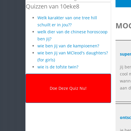
Quizzen van 10eke8
Welk karakter van one tree hill
MOG
schuilt er in jou??
welk dier van de chinese horoscoop
ben jij?
wie ben jij van de kampioenen?
wie ben jij van MCleod's daughters?
super
(for girls)
wie is de tofste twin?
jij be
cool 
wanne
aan d
ontsc
je be