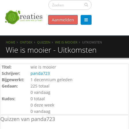
Aanmelden
HOME
ONTDEK
QUIZZEN
WIE IS MOOIER
UITKOMSTEN
Wie is mooier - Uitkomsten
Titel:
wie is mooier
Schrijver:
panda723
Bijgewerkt:
1 decennium geleden
Gedaan:
225 totaal
0 vandaag
Kudos:
0 totaal
0 deze week
0 vandaag
Quizzen van panda723