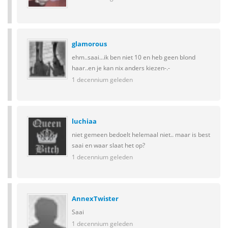
glamorous
ehm..saai...ik ben niet 10 en heb geen blond
haar..en je kan nix anders kiezen-.-
1 decennium geleden
luchiaa
niet gemeen bedoelt helemaal niet.. maar is best
saai en waar slaat het op?
1 decennium geleden
AnnexTwister
Saai
1 decennium geleden