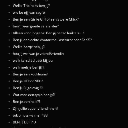
Welke Trix-heks ben jij?
wie be njij van spyro
Ben je een Girlie Girl of een Stoere Chick?
ben jij een goede versierder?
Alleen voor jongens: Ben jij net zo leuk als ...?
Ben jij een echte Avatar the Last Airbender Fan???
Welke hartje heb jij?
hou jij wel van je vriend/vriendin
welk kerstlied past bij jou
welk meisje ben jij ?
Ben je een koukleum?
Ben je H0t or N0t ?
Ben Jij Bijgelovig ??
Wat voor een typje ben jy?!
Ben je een held??
Zijn jullie super vriendinnen?
tokio hotel--zimer 483
BEN JIJ LIEF ?:D