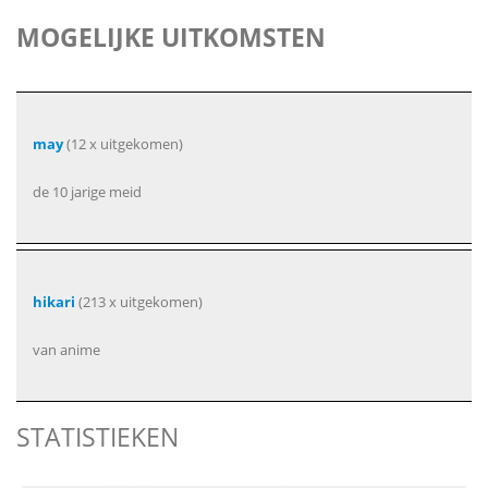
MOGELIJKE UITKOMSTEN
may
(12 x uitgekomen)
de 10 jarige meid
hikari
(213 x uitgekomen)
van anime
STATISTIEKEN