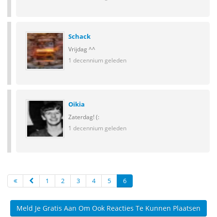
Schack
Vrijdag ^^
1 decennium geleden
Oikia
Zaterdag! (:
1 decennium geleden
1
2
3
4
5
6
Meld Je Gratis Aan Om Ook Reacties Te Kunnen Plaatsen