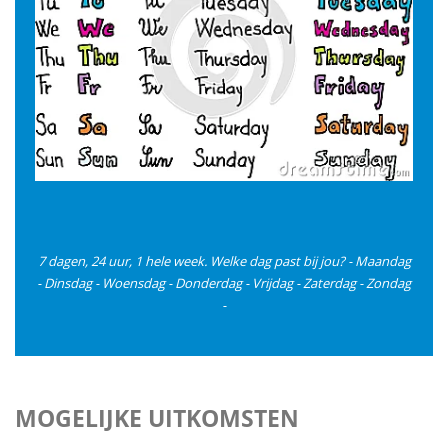
7 dagen, 24 uur, 1 hele week. Welke dag past bij jou? - Maandag
- Dinsdag - Woensdag - Donderdag - Vrijdag - Zaterdag - Zondag
-
MOGELIJKE UITKOMSTEN