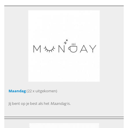
Maandag
(22 x uitgekomen)
Jij bent op je best als het
Maandag
is.