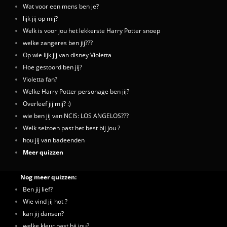
Wat voor een mens ben je?
lijk jij op mij?
Welk is voor jou het lekkerste Harry Potter snoep
welke zangeres ben jij???
Op wie lijk jij van disney Violetta
Hoe gestoord ben jij?
Violetta fan?
Welke Harry Potter personage ben jij?
Overleef jij mij? :)
wie ben jij van NCIS: LOS ANGELOS???
Welk seizoen past het best bij jou ?
hou jij van badeenden
Meer quizzen
Nog meer quizzen:
Ben jij lief?
Wie vind jij hot ?
kan jij dansen?
welke kleur past bij jou?