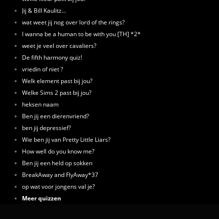
Jij & Bill Kaulitz...
wat weet jij nog over lord of the rings?
I wanna be a human to be with you [TH] *2*
weet je veel over cavaliers?
De fifth harmony quiz!
vriedin of niet ?
Welk element past bij jou?
Welke Sims 2 past bij jou?
heksen naam
Ben jij een dierenvriend?
ben jij depressief?
Wie ben jij van Pretty Little Liars?
How well do you know me?
Ben jij een held op sokken
BreakAway and FlyAway*37
op wat voor jongens val je?
Meer quizzen