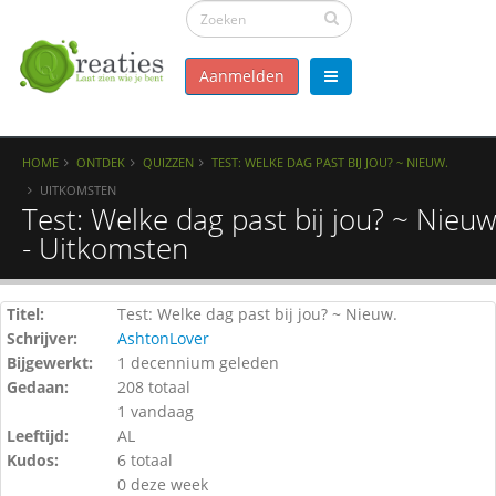
Aanmelden
HOME
ONTDEK
QUIZZEN
TEST: WELKE DAG PAST BIJ JOU? ~ NIEUW.
UITKOMSTEN
Test: Welke dag past bij jou? ~ Nieuw
- Uitkomsten
Titel:
Test: Welke dag past bij jou? ~ Nieuw.
Schrijver:
AshtonLover
Bijgewerkt:
1 decennium geleden
Gedaan:
208 totaal
1 vandaag
Leeftijd:
AL
Kudos:
6 totaal
0 deze week