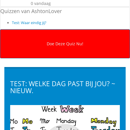
0 vandaag
Quizzen van AshtonLover
Test: Waar eindig jij?
TEST: WELKE DAG PAST BIJ JOU? ~
NIEUW.