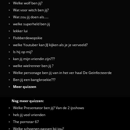
Welke wolf ben jij?
Wat voor witch ben jij?
Wat zou jij doen als.....
welke superheld ben jij
lekker lui
Flobberdewopskie
welke Youtuber kan JIJ kijken als je je verveeld?
Is hij op mij?
kan jij mijn vriendin zijn???
welke wielrenner ben jij ?
Welke personage ben jij van in het ver haal De Geïnfecteerde
Ben jij een bangbroekie???
Meer quizzen
Nog meer quizzen:
Welke Presentator ben jij? Van de 2 ijsshows
heb jij veel vrienden
The pornstar 67
Welke schoenen passen bij jou?