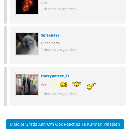
cho!
1 decennium geleden
Sintelster
ik ben harry
1 decennium geleden
Harrypotter_11
Yes
,
Carlo!
1 decennium geleden
Meld Je Gratis Aan Om Ook Reacties Te Kunnen Plaatsen