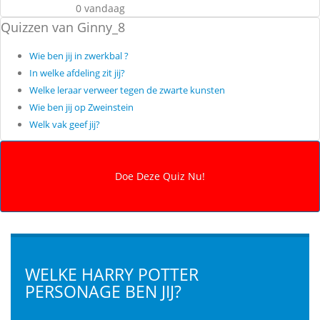
0 vandaag
Quizzen van Ginny_8
Wie ben jij in zwerkbal ?
In welke afdeling zit jij?
Welke leraar verweer tegen de zwarte kunsten
Wie ben jij op Zweinstein
Welk vak geef jij?
WELKE HARRY POTTER
PERSONAGE BEN JIJ?