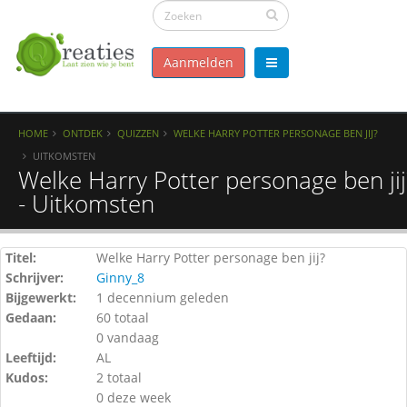
Aanmelden
HOME
ONTDEK
QUIZZEN
WELKE HARRY POTTER PERSONAGE BEN JIJ?
UITKOMSTEN
Welke Harry Potter personage ben jij
- Uitkomsten
Titel:
Welke Harry Potter personage ben jij?
Schrijver:
Ginny_8
Bijgewerkt:
1 decennium geleden
Gedaan:
60 totaal
0 vandaag
Leeftijd:
AL
Kudos:
2 totaal
0 deze week