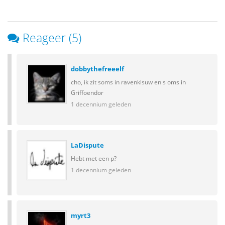
Reageer (5)
dobbythefreeelf
cho, ik zit soms in ravenklsuw en s oms in
Griffoendor
1 decennium geleden
LaDispute
Hebt met een p?
1 decennium geleden
myrt3