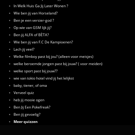
In Welk Huis Ga Jij Later Wonen ?
Wie ben jij van Horseland?
Ben je een versier-god ?
Op wie van GSM lijk jij?
Ben jij ALFA of BÈTA?
Wie ben jij van F.C De Kampioenen?
Lach jij veel?
Welke filmboy past bij jou? (alleen voor meisjes)
welke beroemde jongen past bij jouw? ( voor meiden)
welke sport past bij jouw??
wie van tokio hotel vind jij het lelijkst
baby, tiener, of oma
Verveel quiz
heb jij mooie ogen
Ben Jij Een Pokefreak?
Ben jij gevoelig?
Meer quizzen