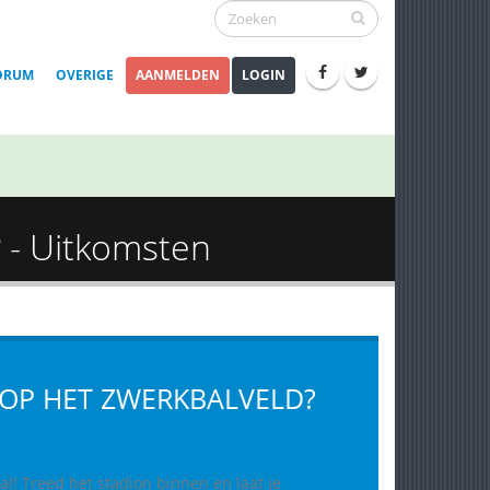
ORUM
OVERIGE
AANMELDEN
LOGIN
? - Uitkomsten
 OP HET ZWERKBALVELD?
al! Treed het stadion binnen en laat je