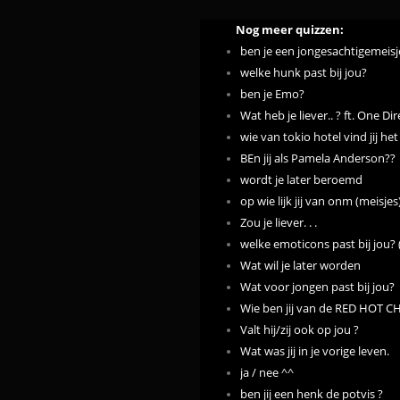
Nog meer quizzen:
ben je een jongesachtigemeisje
welke hunk past bij jou?
ben je Emo?
Wat heb je liever.. ? ft. One Dir
wie van tokio hotel vind jij het
BEn jij als Pamela Anderson??
wordt je later beroemd
op wie lijk jij van onm (meisjes
Zou je liever. . .
welke emoticons past bij jou? 
Wat wil je later worden
Wat voor jongen past bij jou?
Wie ben jij van de RED HOT C
Valt hij/zij ook op jou ?
Wat was jij in je vorige leven.
ja / nee ^^
ben jij een henk de potvis ?