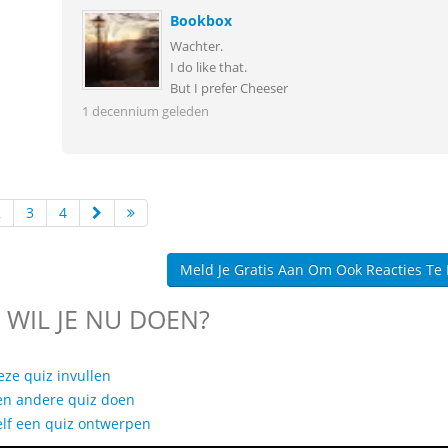
Bookbox
Wachter.
I do like that.
But I prefer Cheeser
1 decennium geleden
2
3
4
Meld Je Gratis Aan Om Ook Reacties Te
 WIL JE NU DOEN?
eze quiz invullen
en andere quiz doen
elf een quiz ontwerpen