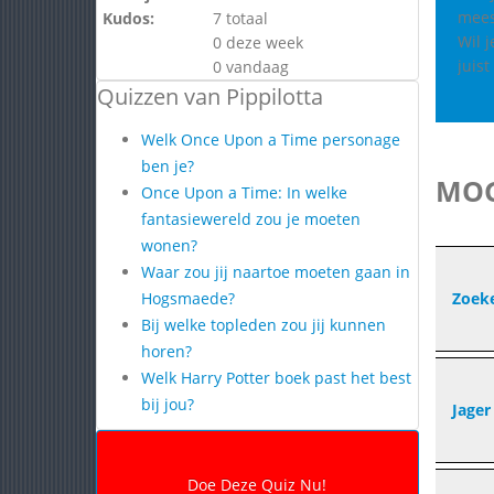
meesl
Kudos:
7 totaal
Wil 
0 deze week
juis
0 vandaag
Quizzen van Pippilotta
Welk Once Upon a Time personage
ben je?
MOG
Once Upon a Time: In welke
fantasiewereld zou je moeten
wonen?
Waar zou jij naartoe moeten gaan in
Hogsmaede?
Zoek
Bij welke topleden zou jij kunnen
horen?
Welk Harry Potter boek past het best
bij jou?
Jager