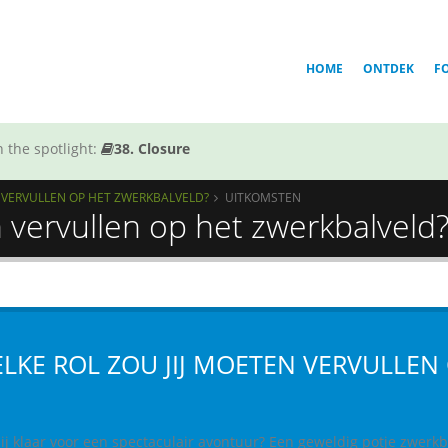
HOME
ONTDEK
F
 the spotlight:
38. Closure
N VERVULLEN OP HET ZWERKBALVELD?
UITKOMSTEN
n vervullen op het zwerkbalveld
LKE ROL ZOU JIJ MOETEN VERVULLEN
jij klaar voor een spectaculair avontuur? Een geweldig potje zwerkb