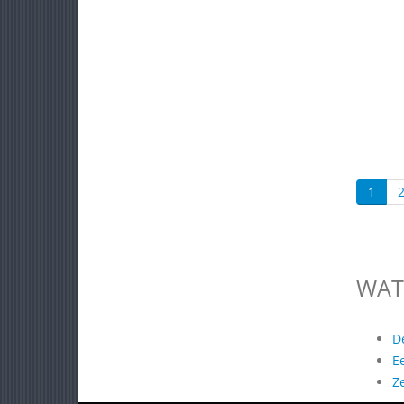
1
WAT
D
E
Z