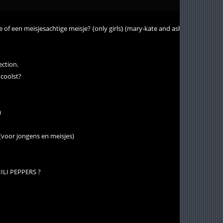
 of een meisjesachtige meisje? {only girls} (mary-kate and ashley)
ection.
 coolst?
)
(voor jongens en meisjes)
HILI PEPPERS ?