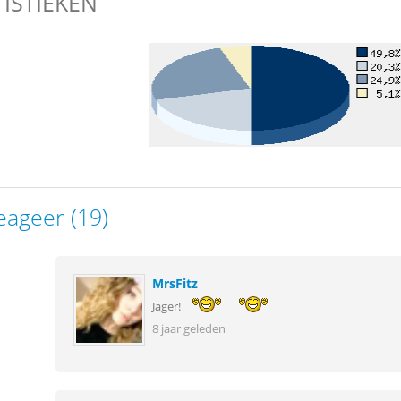
TISTIEKEN
eageer (19)
MrsFitz
Jager!
8 jaar geleden