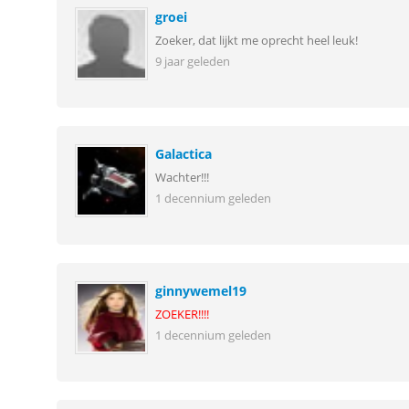
groei
Zoeker, dat lijkt me oprecht heel leuk!
9 jaar geleden
Galactica
Wachter!!!
1 decennium geleden
ginnywemel19
ZOEKER!!!!
1 decennium geleden