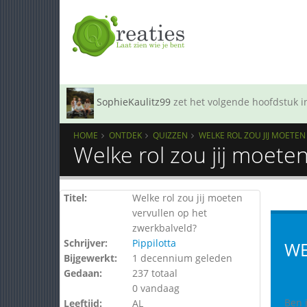
SophieKaulitz99
zet het volgende hoofdstuk in
HOME
ONTDEK
QUIZZEN
WELKE ROL ZOU JIJ MOETE
Welke rol zou jij moete
Titel:
Welke rol zou jij moeten
vervullen op het
zwerkbalveld?
Schrijver:
Pippilotta
WE
Bijgewerkt:
1 decennium geleden
Gedaan:
237 totaal
0 vandaag
Ben 
Leeftijd:
AL