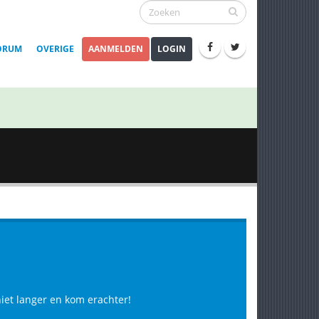
ORUM
OVERIGE
AANMELDEN
LOGIN
niet langer en kom erachter!