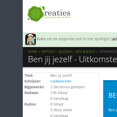
Koito
zet de volgende poll in the spotlight:
HOME
ONTDEK
QUIZZEN
BEN JIJ JEZELF
UITKOMST
Ben jij jezelf - Uitkomst
Titel:
Ben jij jezelf
Schrijver:
cookievreter
Bijgewerkt:
2 decennia geleden
Gedaan:
196 totaal
BE
0 vandaag
Kudos:
0 totaal
0 deze week
Ben j
0 vandaag