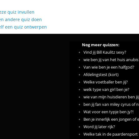
eze quiz invullen
en andere quiz doen
elf een quiz ontwerpen
Nog meer quizzen:
Vind jij Bill Kaulitz sexy?
wie ben jij van het huis anubis
Van wie ben je een halfgod?
Afdelingstest (kort)
Welke voetballer ben jij?
welk type van girl ben je?
wie van mijn huisdieren ben jij!!!!!!!!!!!!!!!
ben jij fan van miley cyrus of n
Wat voor een typje ben jy?!
Ben je innerlijk een jongen of 
Word jij later rijk?
Welke tak in de paardensport p