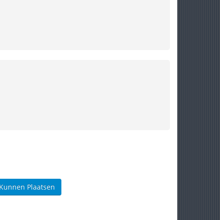
 Kunnen Plaatsen