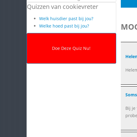
Quizzen van cookievreter
Welk huisdier past bij jou?
MOG
Welke hoed past bij jou?
Helem
Helem
Soms 
Bij j
probe