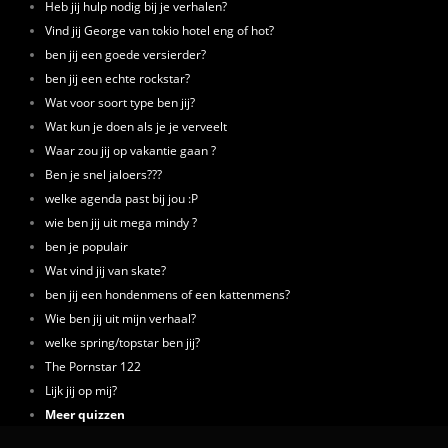
Heb jij hulp nodig bij je verhalen?
Vind jij George van tokio hotel eng of hot?
ben jij een goede versierder?
ben jij een echte rockstar?
Wat voor soort type ben jij?
Wat kun je doen als je je verveelt
Waar zou jij op vakantie gaan ?
Ben je snel jaloers???
welke agenda past bij jou :P
wie ben jij uit mega mindy ?
ben je populair
Wat vind jij van skate?
ben jij een hondenmens of een kattenmens?
Wie ben jij uit mijn verhaal?
welke spring/topstar ben jij?
The Pornstar 122
Lijk jij op mij?
Meer quizzen