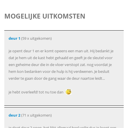
MOGELIJKE UITKOMSTEN
deur 1
(59 x uitgekomen)
je opent deur 1 en er komt opeens een man uit. Hij bedankt je
dat je hem uit de kast hebt gehaald en geeft je de sleutel voor
een geheime deur die in de vloer verstopt zat. nog voordat je
hem kon bedanken voor de hulp is hij verdwenen. Je besluit
verder te gaan door de gang waar de deur naartoe leidt...
je hebt overleefd! tot nu toe dan
deur 2
(71 x uitgekomen)
je doet deur 2 open, het lijkt allemaal heel veilig dus je loopt een