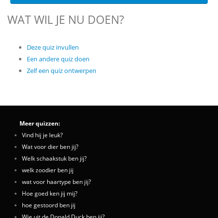
WAT WIL JE NU DOEN?
Deze quiz invullen
Een andere quiz doen
Zelf een quiz ontwerpen
Meer quizzen:
Vind hij je leuk?
Wat voor dier ben jij?
Welk schaakstuk ben jij?
welk zoodier ben jij
wat voor haartype ben jij?
Hoe goed ken jij mij?
hoe gestoord ben jij
Wie uit de Donald Duck ben jij?