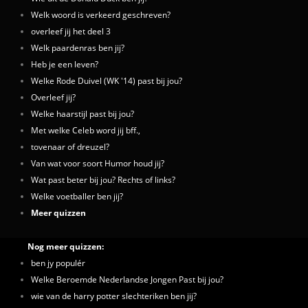
Welk woord is verkeerd geschreven?
overleef jij het deel 3
Welk paardenras ben jij?
Heb je een leven?
Welke Rode Duivel (WK '14) past bij jou?
Overleef jij?
Welke haarstijl past bij jou?
Met welke Celeb word jij bff.,
tovenaar of dreuzel?
Van wat voor soort Humor houd jij?
Wat past beter bij jou? Rechts of links?
Welke voetballer ben jij?
Meer quizzen
Nog meer quizzen:
ben jy populér
Welke Beroemde Nederlandse Jongen Past bij jou?
wie van de harry potter slechteriken ben jij?