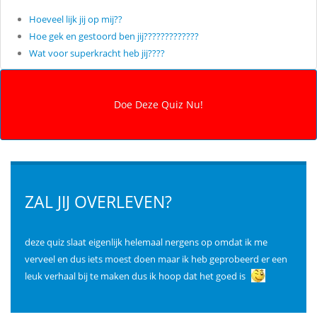
Hoeveel lijk jij op mij??
Hoe gek en gestoord ben jij?????????????
Wat voor superkracht heb jij????
ZAL JIJ OVERLEVEN?
deze quiz slaat eigenlijk helemaal nergens op omdat ik me
verveel en dus iets moest doen maar ik heb geprobeerd er een
leuk verhaal bij te maken dus ik hoop dat het goed is