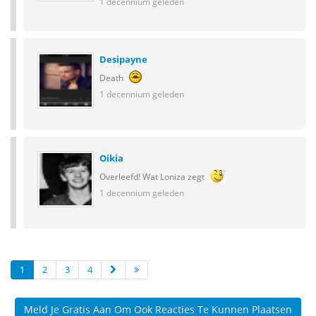
1 decennium geleden
Desipayne
Death
1 decennium geleden
Oikia
Overleefd! Wat Loniza zegt
1 decennium geleden
1
2
3
4
Meld Je Gratis Aan Om Ook Reacties Te Kunnen Plaatsen