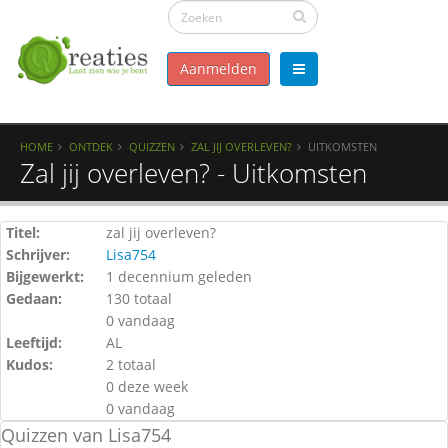
Aanmelden
HOME
ONTDEK
QUIZZEN
ZAL JIJ OVERLEVEN?
UITKOMSTEN
Zal jij overleven? - Uitkomsten
Titel:
zal jij overleven?
Schrijver:
Lisa754
Bijgewerkt:
1 decennium geleden
Gedaan:
130 totaal
0 vandaag
Leeftijd:
AL
Kudos:
2 totaal
0 deze week
0 vandaag
Quizzen van Lisa754