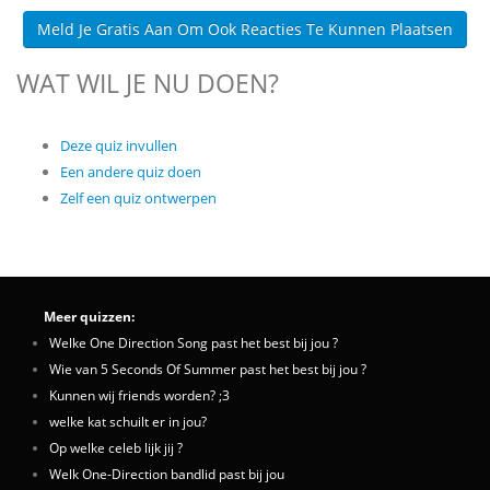
Meld Je Gratis Aan Om Ook Reacties Te Kunnen Plaatsen
WAT WIL JE NU DOEN?
Deze quiz invullen
Een andere quiz doen
Zelf een quiz ontwerpen
Meer quizzen:
Welke One Direction Song past het best bij jou ?
Wie van 5 Seconds Of Summer past het best bij jou ?
Kunnen wij friends worden? ;3
welke kat schuilt er in jou?
Op welke celeb lijk jij ?
Welk One-Direction bandlid past bij jou