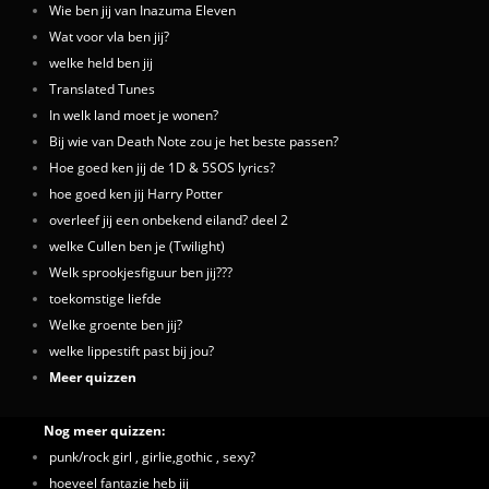
Wie ben jij van Inazuma Eleven
Wat voor vla ben jij?
welke held ben jij
Translated Tunes
In welk land moet je wonen?
Bij wie van Death Note zou je het beste passen?
Hoe goed ken jij de 1D & 5SOS lyrics?
hoe goed ken jij Harry Potter
overleef jij een onbekend eiland? deel 2
welke Cullen ben je (Twilight)
Welk sprookjesfiguur ben jij???
toekomstige liefde
Welke groente ben jij?
welke lippestift past bij jou?
Meer quizzen
Nog meer quizzen:
punk/rock girl , girlie,gothic , sexy?
hoeveel fantazie heb jij