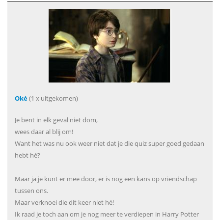
Oké
(1 x uitgekomen)
Je bent in elk geval niet dom,
wees daar al blij om!
Want het was nu ook weer niet dat je die quiz super goed gedaan
hebt hé?
Maar ja je kunt er mee door, er is nog een kans op vriendschap
tussen ons.
Maar verknoei die dit keer niet hé!
Ik raad je toch aan om je nog meer te verdiepen in Harry Potter