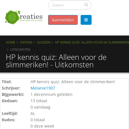
Aanmelden
HOME
ONTDEK
QUIZZEN
HP KENNIS QUIZ: ALLEEN VOOR DE SLIMMERIKEN
UITKOMSTEN
HP kennis quiz: Alleen voor de
slimmeriken! - Uitkomsten
Titel:
HP kennis quiz: Alleen voor de slimmeriken!
Schrijver:
Melanie1907
Bijgewerkt:
1 decennium geleden
Gedaan:
13 totaal
0 vandaag
Leeftijd:
AL
Kudos:
0 totaal
0 deze week