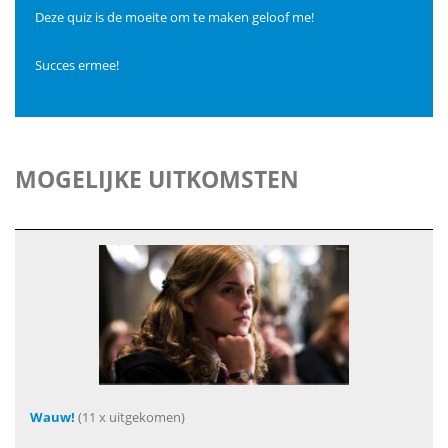
Deze quiz is de moeite om te maken geloof me!
Succes ermee!
MOGELIJKE UITKOMSTEN
Wauw!
(11 x uitgekomen)