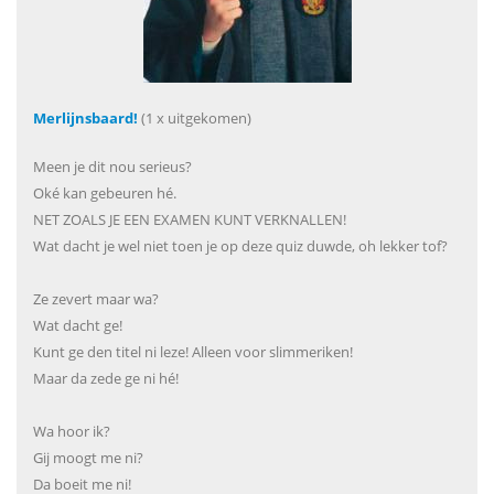
Merlijnsbaard!
(1 x uitgekomen)
Meen je dit nou serieus?
Oké kan gebeuren hé.
NET ZOALS JE EEN EXAMEN KUNT VERKNALLEN!
Wat dacht je wel niet toen je op deze quiz duwde, oh lekker tof?
Ze zevert maar wa?
Wat dacht ge!
Kunt ge den titel ni leze! Alleen voor slimmeriken!
Maar da zede ge ni hé!
Wa hoor ik?
Gij moogt me ni?
Da boeit me ni!