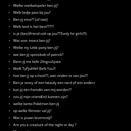
Welke voetbalspeler ben jij?
Welk liedje past bij jou?
Ben jij emo?? (of niet)
Welk land is het best?????
is je (best)friend ook op jou???(only for girls!!!)
Wat voor insect ben jij?
Welke my Little pony ben jij?
wie ben jij sponsbob of patrick?
Benn jij me liefe 2lingsuSjuee
WelK TyPjuHhH BeN You?!
hoe ben jj op school??,,wat vinden ze van jou??
Ben je sexsy of een beauty een nerd of iets anderz
kun jij een freindin van mij worden??
zou jij mijn vriend(in) kunnen zijn?
welke kanto Pokémon ben jij
op welke filmster val jij?
Wat is jouwn levensstijl?
Are you a creature of the night or day ?