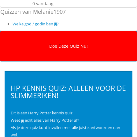
0 vandaag
Quizzen van Melanie1907
Welke god / godin ben jij?
HP KENNIS QUIZ: ALLEEN VOOR DE
SLIMMERIKEN!
Dit is een Harry Potter kennis quiz.
Weet jij echt alles van Harry Potter af?
Als je deze quiz kunt invullen met alle juiste antwoorden dan
wel.