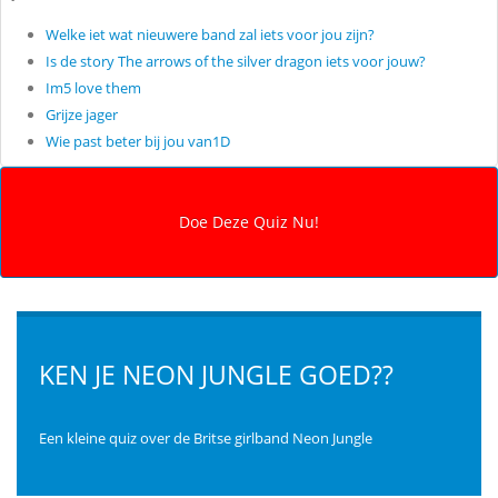
Welke iet wat nieuwere band zal iets voor jou zijn?
Is de story The arrows of the silver dragon iets voor jouw?
Im5 love them
Grijze jager
Wie past beter bij jou van1D
KEN JE NEON JUNGLE GOED??
Een kleine quiz over de Britse girlband Neon Jungle