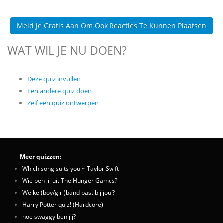
Meld Je Gratis Aan Om Ook Reacties Te Kunnen Plaatsen
WAT WIL JE NU DOEN?
Deze quiz invullen
Een andere quiz doen
Zelf een quiz ontwerpen
Meer quizzen:
Which song suits you ~ Taylor Swift
Wie ben jij uit The Hunger Games?
Welke (boy/girl)band past bij jou ?
Harry Potter quiz! (Hardcore)
hoe swaggy ben jij?