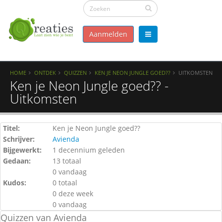
Aanmelden
HOME
ONTDEK
QUIZZEN
KEN JE NEON JUNGLE GOED??
UITKOMSTEN
Ken je Neon Jungle goed?? -
Uitkomsten
Titel:
Ken je Neon Jungle goed??
Schrijver:
Avienda
Bijgewerkt:
1 decennium geleden
Gedaan:
13 totaal
0 vandaag
Kudos:
0 totaal
0 deze week
0 vandaag
Quizzen van Avienda