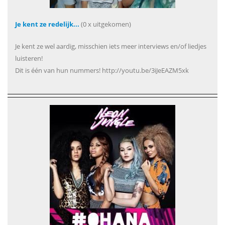
Je kent ze redelijk...
(0 x uitgekomen)
Je kent ze wel aardig, misschien iets meer interviews en/of liedjes
luisteren!
Dit is één van hun nummers! http://youtu.be/3iJeEAZM5xk