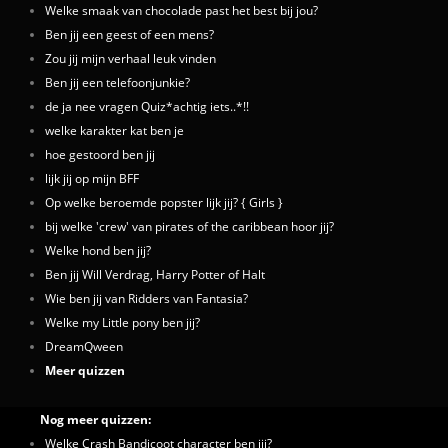
Welke smaak van chocolade past het best bij jou?
Ben jij een geest of een mens?
Zou jij mijn verhaal leuk vinden
Ben jij een telefoonjunkie?
de ja nee vragen Quiz*achtig iets..*!!
welke karakter kat ben je
hoe gestoord ben jij
lijk jij op mijn BFF
Op welke beroemde popster lijk jij? { Girls }
bij welke 'crew' van pirates of the caribbean hoor jij?
Welke hond ben jij?
Ben jij Will Verdrag, Harry Potter of Halt
Wie ben jij van Ridders van Fantasia?
Welke my Little pony ben jij?
DreamQween
Meer quizzen
Nog meer quizzen:
Welke Crash Bandicoot character ben jij?