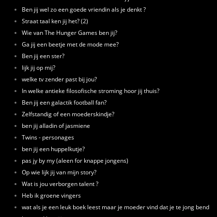
Ben jij wel zo een goede vriendin als je denkt ?
Straat taal ken jij het? (2)
Wie van The Hunger Games ben jij?
Ga jij een beetje met de mode mee?
Ben jij een ster?
lijk jij op mij?
welke tv zender past bij jou?
In welke antieke filosofische stroming hoor jij thuis?
Ben jij een galactik football fan?
Zelfstandig of een moederskindje?
ben jij alladin of jasmiene
Twins - personages
ben jij een huppelkutje?
pas jy by my (aleen for knappe jongens)
Op wie lijk jij van mijn story?
Wat is jou verborgen talent ?
Heb ik groene vingers
wat als je een leuk boek leest maar je moeder vind dat je te jong bend