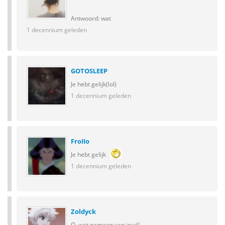
Antwoord: wat
1 decennium geleden
GOTOSLEEP
Je hebt gelijk(lol)
1 decennium geleden
FroIIo
Je hebt gelijk
1 decennium geleden
Zoldyck
O, wat gemeen van jou:((