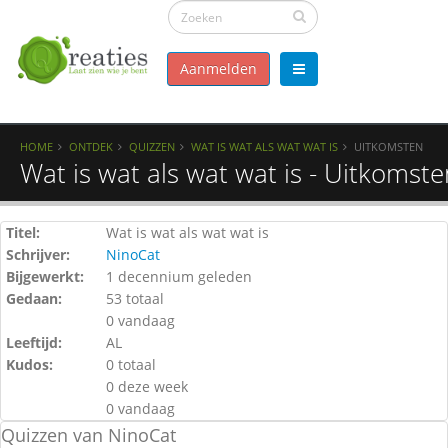
Aanmelden
HOME
ONTDEK
QUIZZEN
WAT IS WAT ALS WAT WAT IS
UITKOMSTEN
Wat is wat als wat wat is - Uitkomste
Titel:
Wat is wat als wat wat is
Schrijver:
NinoCat
Bijgewerkt:
1 decennium geleden
Gedaan:
53 totaal
0 vandaag
Leeftijd:
AL
Kudos:
0 totaal
0 deze week
0 vandaag
Quizzen van NinoCat