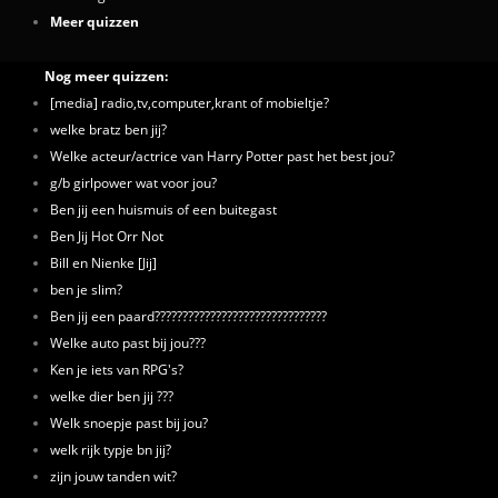
Meer quizzen
Nog meer quizzen:
[media] radio,tv,computer,krant of mobieltje?
welke bratz ben jij?
Welke acteur/actrice van Harry Potter past het best jou?
g/b girlpower wat voor jou?
Ben jij een huismuis of een buitegast
Ben Jij Hot Orr Not
Bill en Nienke [Jij]
ben je slim?
Ben jij een paard???????????????????????????????
Welke auto past bij jou???
Ken je iets van RPG's?
welke dier ben jij ???
Welk snoepje past bij jou?
welk rijk typje bn jij?
zijn jouw tanden wit?