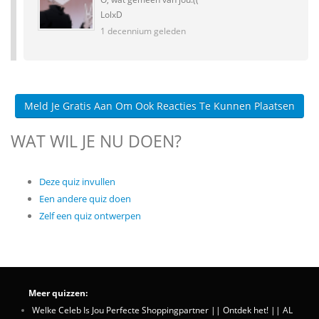
LolxD
1 decennium geleden
Meld Je Gratis Aan Om Ook Reacties Te Kunnen Plaatsen
WAT WIL JE NU DOEN?
Deze quiz invullen
Een andere quiz doen
Zelf een quiz ontwerpen
Meer quizzen:
Welke Celeb Is Jou Perfecte Shoppingpartner || Ontdek het! || AL