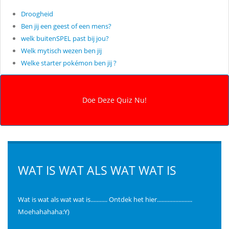
Droogheid
Ben jij een geest of een mens?
welk buitenSPEL past bij jou?
Welk mytisch wezen ben jij
Welke starter pokémon ben jij ?
WAT IS WAT ALS WAT WAT IS
Wat is wat als wat wat is........... Ontdek het hier.......................
Moehahahaha:Y)