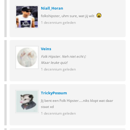
Niall_Horan
folkshipster, uhm sure, wat jij wilt
1 decennium geleden
Veins
Folk Hipster. Neh niet echt (:
Maar leuke quiz!
1 decennium geleden
TrickyPossum
Jij bent een Folk Hipster.....niks klopt wat daar
staat xd
1 decennium geleden