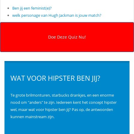
Ben jij een feminist(e)?
welk personage van Hugh Jackman is jouw match?
WAT VOOR HIPSTER BEN JIJ?
Te grote brilmonturen, starbucks drankjes, en een enorme
nood om "anders" te zijn. Iedereen kent het concept hipster
wel, maar wat voor hipster ben jij? Pas op, de antwoorden
kunnen mainstream zijn.