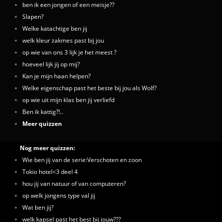
ben ik een jongen of een meisje??
Slapen?
Welke katachtige ben jij
welk kleur zakmes past bij jou
op wie van ons 3 lijk je het meest ?
hoeveel lijk jij op mij?
Kan je mijn haan helpen?
Welke eigenschap past het beste bij jou als Wolf?
op wie uit mijn klas ben jij verliefd
Ben ik kattig?!..
Meer quizzen
Nog meer quizzen:
Wie ben jij van de serie:Verschoten en zoon
Tokio hotel<3 deel 4
hou jij van natuur of van computeren?
op welk jongens type val jij
Wat ben jij?
welk kapsel past het best bij jouw???