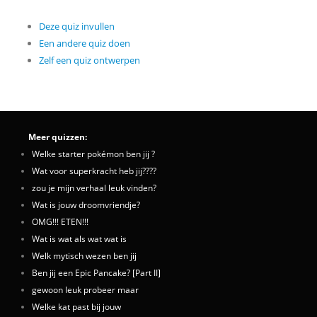
Deze quiz invullen
Een andere quiz doen
Zelf een quiz ontwerpen
Meer quizzen:
Welke starter pokémon ben jij ?
Wat voor superkracht heb jij????
zou je mijn verhaal leuk vinden?
Wat is jouw droomvriendje?
OMG!!! ETEN!!!
Wat is wat als wat wat is
Welk mytisch wezen ben jij
Ben jij een Epic Pancake? [Part II]
gewoon leuk probeer maar
Welke kat past bij jouw