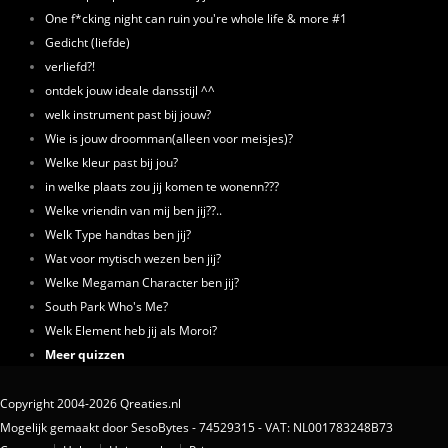
One f*cking night can ruin you're whole life & more #1
Gedicht (liefde)
verliefd?!
ontdek jouw ideale dansstijl ^^
welk instrument past bij jouw?
Wie is jouw droomman(alleen voor meisjes)?
Welke kleur past bij jou?
in welke plaats zou jij komen te wonenn???
Welke vriendin van mij ben jij??..
Welk Type handtas ben jij?
Wat voor mytisch wezen ben jij?
Welke Megaman Character ben jij?
South Park Who's Me?
Welk Element heb jij als Moroi?
Meer quizzen
Copyright 2004-2026 Qreaties.nl
Mogelijk gemaakt door SesoBytes - 74529315 - VAT: NL001783248B73