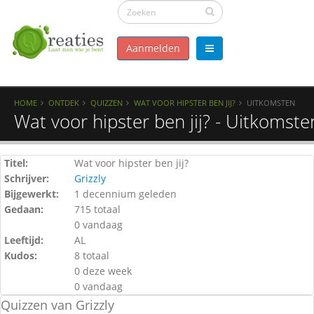
Aanmelden
HOME
ONTDEK
QUIZZEN
WAT VOOR HIPSTER BEN JIJ?
UITKOMSTEN
Wat voor hipster ben jij? - Uitkomste
Titel:
Wat voor hipster ben jij?
Schrijver:
Grizzly
Bijgewerkt:
1 decennium geleden
Gedaan:
715 totaal
0 vandaag
Leeftijd:
AL
Kudos:
8 totaal
0 deze week
0 vandaag
Quizzen van Grizzly