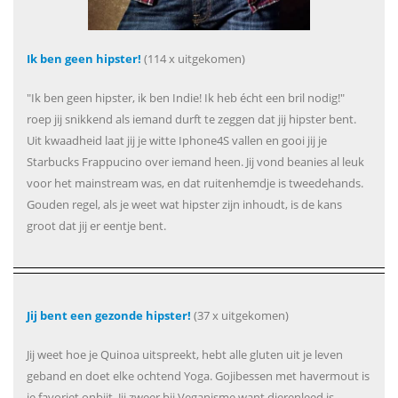
Ik ben geen hipster!
(114 x uitgekomen)
"Ik ben geen hipster, ik ben Indie! Ik heb écht een bril nodig!"
roep jij snikkend als iemand durft te zeggen dat jij hipster bent.
Uit kwaadheid laat jij je witte Iphone4S vallen en gooi jij je
Starbucks Frappucino over iemand heen. Jij vond beanies al leuk
voor het mainstream was, en dat ruitenhemdje is tweedehands.
Gouden regel, als je weet wat hipster zijn inhoudt, is de kans
groot dat jij er eentje bent.
Jij bent een gezonde hipster!
(37 x uitgekomen)
Jij weet hoe je Quinoa uitspreekt, hebt alle gluten uit je leven
geband en doet elke ochtend Yoga. Gojibessen met havermout is
je favoriet onbijt. Jij zweer bij Veganisme want dierenleed is