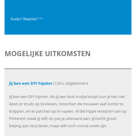
Kudo? Reactie? ^^
MOGELIJKE UITKOMSTEN
Jij ben een DIY hipster
(124 x uitgekomen)
Jij ben een DIY hipster. Als jij een leuk truitje koopt kun je het niet
laten er studs op te kleven, misschien de mouwen wat korter te
knippen, en er patches op te naaien. Al die hippe recepten van op
Pinterest maak jij zelf, en pas je uiteraard aan. Jij hecht groot
belang aan recycleren, maar wilt toch vooral uniek zijn.