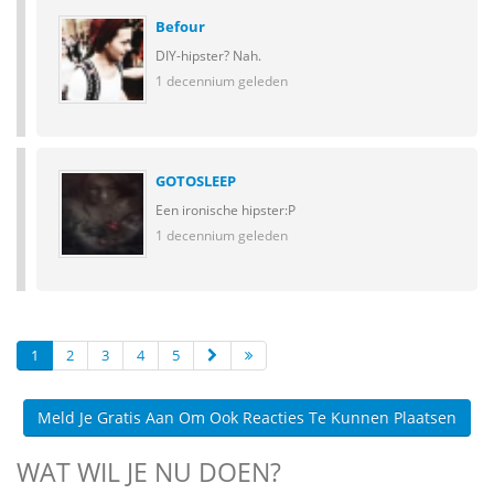
Befour
DIY-hipster? Nah.
1 decennium geleden
GOTOSLEEP
Een ironische hipster:P
1 decennium geleden
1
2
3
4
5
Meld Je Gratis Aan Om Ook Reacties Te Kunnen Plaatsen
WAT WIL JE NU DOEN?