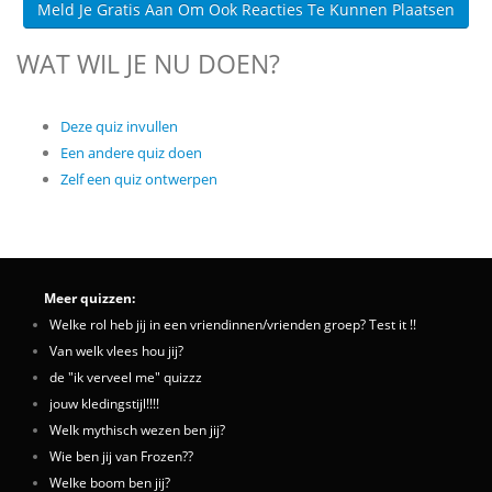
Meld Je Gratis Aan Om Ook Reacties Te Kunnen Plaatsen
WAT WIL JE NU DOEN?
Deze quiz invullen
Een andere quiz doen
Zelf een quiz ontwerpen
Meer quizzen:
Welke rol heb jij in een vriendinnen/vrienden groep? Test it !!
Van welk vlees hou jij?
de "ik verveel me" quizzz
jouw kledingstijl!!!!
Welk mythisch wezen ben jij?
Wie ben jij van Frozen??
Welke boom ben jij?