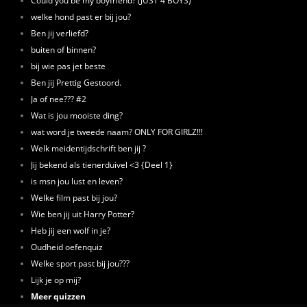
Could you be my boyfriend? (JUST 4 BOYS)
welke hond past er bij jou?
Ben jij verliefd?
buiten of binnen?
bij wie pas jet beste
Ben jij Prettig Gestoord.
Ja of nee??? #2
Wat is jou mooiste ding?
wat word je tweede naam? ONLY FOR GIRLZ!!!
Welk meidentijdschrift ben jij ?
Jij bekend als tienerduivel <3 {Deel 1}
is msn jou lust en leven?
Welke film past bij jou?
Wie ben jij uit Harry Potter?
Heb jij een wolf in je?
Oudheid oefenquiz
Welke sport past bij jou???
Lijk je op mij?
Meer quizzen