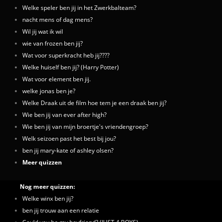
Welke speler ben jij in het Zwerkbalteam?
nacht mens of dag mens?
Wil jij wat ik wil
wie van frozen ben jij?
Wat voor superkracht heb jij????
Welke huiself ben jij? (Harry Potter)
Wat voor element ben jij.
welke jonas ben je?
Welke Draak uit de film hoe tem je een draak ben jij?
Wie ben jij van ever after high?
Wie ben jij van mijn broertje's vriendengroep?
Welk seizoen past het best bij jou?
ben jij mary-kate of ashley olsen?
Meer quizzen
Nog meer quizzen:
Welke winx ben jij?
ben jij trouw aan een relatie