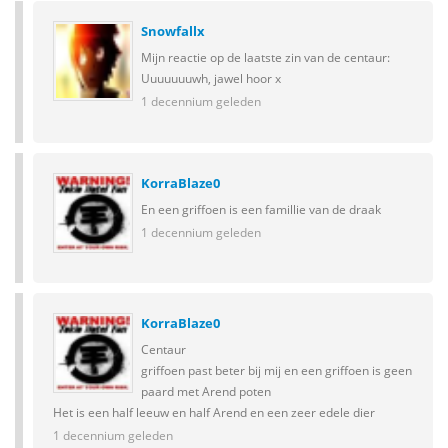
Snowfallx
Mijn reactie op de laatste zin van de centaur:
Uuuuuuuwh, jawel hoor x
1 decennium geleden
KorraBlaze0
En een griffoen is een famillie van de draak
1 decennium geleden
KorraBlaze0
Centaur
griffoen past beter bij mij en een griffoen is geen
paard met Arend poten
Het is een half leeuw en half Arend en een zeer edele dier
1 decennium geleden