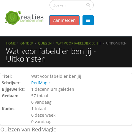
Aanmelden
HOME
ONTDEK
QUIZZEN
WAT VOOR FABELDIER BEN JIJ
UITKOMSTEN
Wat voor fabeldier ben jij -
Uitkomsten
Titel:
Wat voor fabeldier ben jij
Schrijver:
RedMagic
Bijgewerkt:
1 decennium geleden
Gedaan:
57 totaal
0 vandaag
Kudos:
1 totaal
0 deze week
0 vandaag
Quizzen van RedMagic