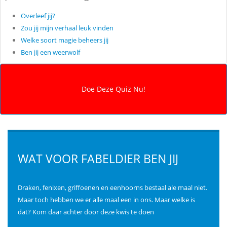
Overleef jij?
Zou jij mijn verhaal leuk vinden
Welke soort magie beheers jij
Ben jij een weerwolf
WAT VOOR FABELDIER BEN JIJ
Draken, fenixen, griffoenen en eenhoorns bestaal ale maal niet.
Maar toch hebben we er alle maal een in ons. Maar welke is
dat? Kom daar achter door deze kwis te doen