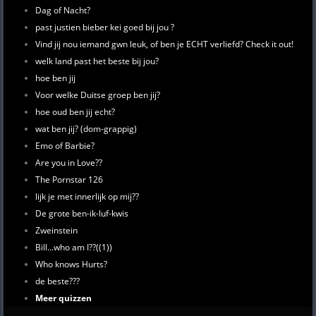
Dag of Nacht?
past justien bieber kei goed bij jou ?
Vind jij nou iemand gwn leuk, of ben je ECHT verliefd? Check it out!
welk land past het beste bij jou?
hoe ben jij
Voor welke Duitse groep ben jij?
hoe oud ben jij echt?
wat ben jij? (dom-grappig)
Emo of Barbie?
Are you in Love??
The Pornstar 126
lijk je met innerlijk op mij??
De grote ben-ik-luf-kwis
Zweinstein
Bill...who am I??((1))
Who knows Hurts?
de beste???
Meer quizzen