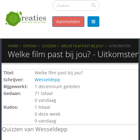
Aanmelden
HOME
ONTDEK
QUIZZEN
WELKE FILM PAST BIJ JOU?
UITKOMSTEN
Welke film past bij jou? - Uitkomsten
Titel:
Welke film past bij jou?
Schrijver:
Wesseldepp
Bijgewerkt:
1 decennium geleden
Gedaan:
71 totaal
0 vandaag
Kudos:
1 totaal
0 deze week
0 vandaag
Quizzen van Wesseldepp