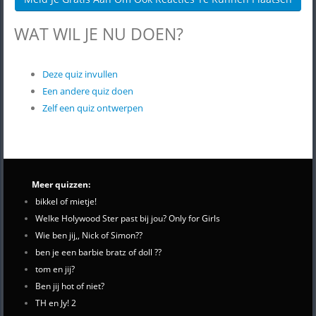
WAT WIL JE NU DOEN?
Deze quiz invullen
Een andere quiz doen
Zelf een quiz ontwerpen
Meer quizzen:
bikkel of mietje!
Welke Holywood Ster past bij jou? Only for Girls
Wie ben jij,, Nick of Simon??
ben je een barbie bratz of doll ??
tom en jij?
Ben jij hot of niet?
TH en Jy! 2