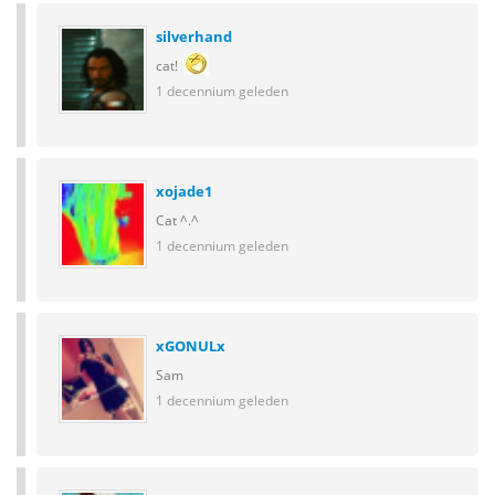
silverhand
cat!
1 decennium geleden
xojade1
Cat ^.^
1 decennium geleden
xGONULx
Sam
1 decennium geleden