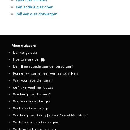
Deze quiz invullen
Een andere quiz doen
Zelf een quiz ontwerpen
Meer quizzen:
Dé melige quiz
Hoe tolerant ben jij?
Ben jij een goede paardenverzorger?
Kunnen wij samen een verhaal schrijven
Wat voor fabeldier ben jij
de "ik verveel me" quizzz
Wie ben jij van Frozen??
Wat voor snoep ben jij?
Welk soort vos ben jij?
Wie ben jij van Percy Jackson Sea of Monsters?
Welke anime is iets voor jou?
Welk mytisch wezen ben jij