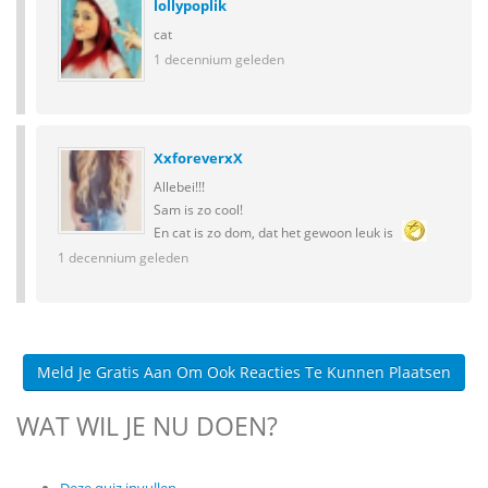
lollypoplik
cat
1 decennium geleden
XxforeverxX
Allebei!!!
Sam is zo cool!
En cat is zo dom, dat het gewoon leuk is
1 decennium geleden
Meld Je Gratis Aan Om Ook Reacties Te Kunnen Plaatsen
WAT WIL JE NU DOEN?