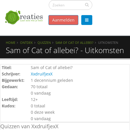
Aanmelden
HOME
ONTDEK
QUIZZEN
SAM OF CAT OF ALLEBEI?
UITKOMSTEN
Sam of Cat of allebei? - Uitkomsten
Titel:
Sam of Cat of allebei?
Schrijver:
XxdruifjexX
Bijgewerkt:
1 decennium geleden
Gedaan:
70 totaal
0 vandaag
Leeftijd:
12+
Kudos:
0 totaal
0 deze week
0 vandaag
Quizzen van XxdruifjexX