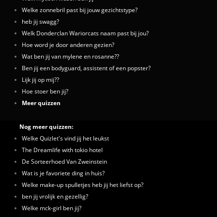
Welke zonnebril past bij jouw gezichtstype?
heb jij swagg?
Welk Donderclan Wariorcats naam past bij jou?
Hoe word je door anderen gezien?
Wat ben jij van mylene en rosanne??
Ben jij een bodyguard, assistent of een popster?
Lijk jij op mij??
Hoe stoer ben jij?
Meer quizzen
Nog meer quizzen:
Welke Quizlet's vind jij het leukst
The Dreamlife with tokio hotel
De Sorteerhoed Van Zweinstein
Wat is je favoriete ding in huis?
Welke make-up spulletjes heb jij het liefst op?
ben jij vrolijk en gezellig?
Welke mck-girl ben jij?