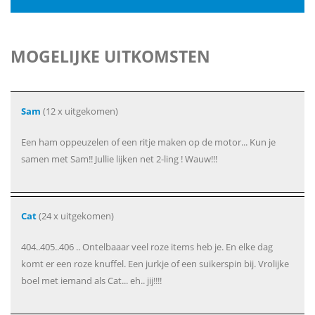
MOGELIJKE UITKOMSTEN
Sam
(12 x uitgekomen)
Een ham oppeuzelen of een ritje maken op de motor... Kun je
samen met Sam!! Jullie lijken net 2-ling ! Wauw!!!
Cat
(24 x uitgekomen)
404..405..406 .. Ontelbaaar veel roze items heb je. En elke dag
komt er een roze knuffel. Een jurkje of een suikerspin bij. Vrolijke
boel met iemand als Cat... eh.. jij!!!!