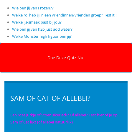
Wie ben jij van Frozen??
Welke rol heb jij in een vriendinnen/vrienden groep? Test it !!
Welke ijs-smaak past bij jou?
Wie ben jij van h2o just add water?
Welke Monster high figuur ben jij?
SAM OF CAT OF ALLEBEI?
Een roze jurkje of Stoer Bikerjack? Of allebei? Test hier of je op
Sam of Cat lijkt (of allebei natuurlijk)