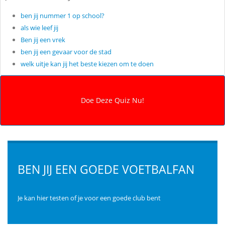
ben jij nummer 1 op school?
als wie leef jij
Ben jij een vrek
ben jij een gevaar voor de stad
welk uitje kan jij het beste kiezen om te doen
BEN JIJ EEN GOEDE VOETBALFAN
Je kan hier testen of je voor een goede club bent