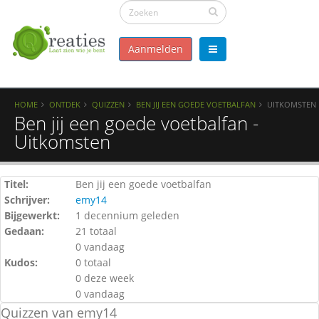
Aanmelden
HOME
ONTDEK
QUIZZEN
BEN JIJ EEN GOEDE VOETBALFAN
UITKOMSTEN
Ben jij een goede voetbalfan -
Uitkomsten
Titel:
Ben jij een goede voetbalfan
Schrijver:
emy14
Bijgewerkt:
1 decennium geleden
Gedaan:
21 totaal
0 vandaag
Kudos:
0 totaal
0 deze week
0 vandaag
Quizzen van emy14