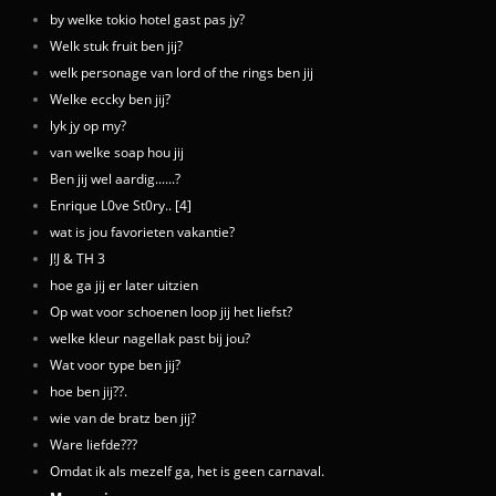
by welke tokio hotel gast pas jy?
Welk stuk fruit ben jij?
welk personage van lord of the rings ben jij
Welke eccky ben jij?
lyk jy op my?
van welke soap hou jij
Ben jij wel aardig......?
Enrique L0ve St0ry.. [4]
wat is jou favorieten vakantie?
J!J & TH 3
hoe ga jij er later uitzien
Op wat voor schoenen loop jij het liefst?
welke kleur nagellak past bij jou?
Wat voor type ben jij?
hoe ben jij??.
wie van de bratz ben jij?
Ware liefde???
Omdat ik als mezelf ga, het is geen carnaval.