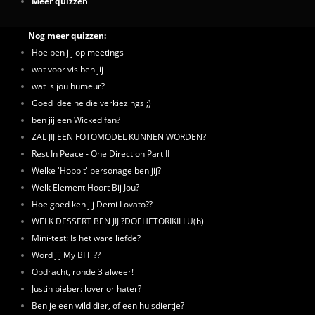
Meer quizzen
Nog meer quizzen:
Hoe ben jij op meetings
wat voor vis ben jij
wat is jou humeur?
Goed idee he die verkiezings ;)
ben jij een Wicked fan?
ZAL JIJ EEN FOTOMODEL KUNNEN WORDEN?
Rest In Peace - One Direction Part II
Welke 'Hobbit' personage ben jij?
Welk Element Hoort Bij Jou?
Hoe goed ken jij Demi Lovato??
WELK DESSERT BEN JIJ ?DOEHETORIKILLU(h)
Mini-test: Is het ware liefde?
Word jij My BFF ??
Opdracht, ronde 3 alweer!
Justin bieber: lover or hater?
Ben je een wild dier, of een huisdiertje?