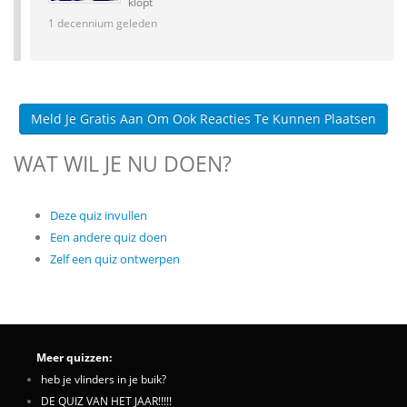
klopt
1 decennium geleden
Meld Je Gratis Aan Om Ook Reacties Te Kunnen Plaatsen
WAT WIL JE NU DOEN?
Deze quiz invullen
Een andere quiz doen
Zelf een quiz ontwerpen
Meer quizzen:
heb je vlinders in je buik?
DE QUIZ VAN HET JAAR!!!!!