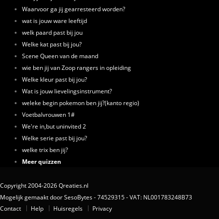
Waarvoor ga jij gearresteerd worden?
wat is jouw ware leeftijd
welk paard past bij jou
Welke kat past bij jou?
Scene Queen van de maand
wie ben jij van Zoop rangers in opleiding
Welke kleur past bij jou?
Wat is jouw lievelingsinstrument?
weleke begin pokemon ben jij?(kanto regio)
Voetbalvrouwen 1#
We're in,but uninvited 2
Welke serie past bij jou?
welke trix ben jij?
Meer quizzen
Copyright 2004-2026 Qreaties.nl
Mogelijk gemaakt door SesoBytes - 74529315 - VAT: NL001783248B73
Contact
Help
Huisregels
Privacy