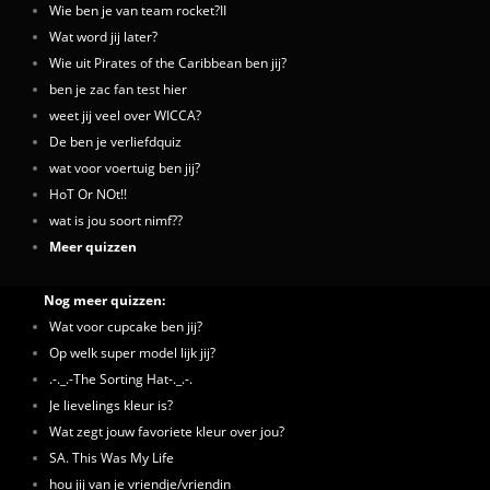
Wie ben je van team rocket?II
Wat word jij later?
Wie uit Pirates of the Caribbean ben jij?
ben je zac fan test hier
weet jij veel over WICCA?
De ben je verliefdquiz
wat voor voertuig ben jij?
HoT Or NOt!!
wat is jou soort nimf??
Meer quizzen
Nog meer quizzen:
Wat voor cupcake ben jij?
Op welk super model lijk jij?
.-._.-The Sorting Hat-._.-.
Je lievelings kleur is?
Wat zegt jouw favoriete kleur over jou?
SA. This Was My Life
hou jij van je vriendje/vriendin