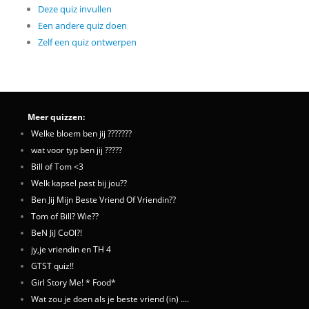
Deze quiz invullen
Een andere quiz doen
Zelf een quiz ontwerpen
Meer quizzen:
Welke bloem ben jij ???????
wat voor typ ben jij ?????
Bill of Tom <3
Welk kapsel past bij jou??
Ben Jij Mijn Beste Vriend Of Vriendin??
Tom of Bill? Wie??
BeN JiJ CoOl?!
jy,je vriendin en TH 4
GTST quiz!!
Girl Story Me! * Food*
Wat zou je doen als je beste vriend (in) ....