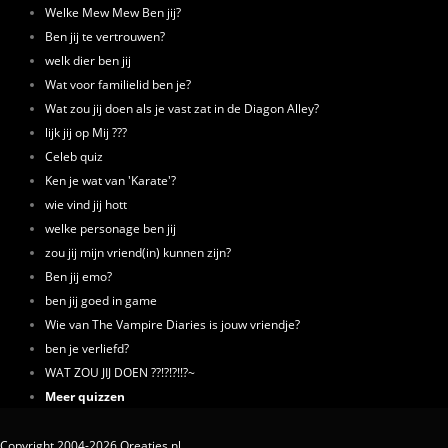
Welke Mew Mew Ben jij?
Ben jij te vertrouwen?
welk dier ben jij
Wat voor familielid ben je?
Wat zou jij doen als je vast zat in de Diagon Alley?
lijk jij op Mij ???
Celeb quiz
Ken je wat van 'Karate'?
wie vind jij hott
welke personage ben jij
zou jij mijn vriend(in) kunnen zijn?
Ben jij emo?
ben jij goed in game
Wie van The Vampire Diaries is jouw vriendje?
ben je verliefd?
WAT ZOU JIJ DOEN ??!?!?!!?~
Meer quizzen
Copyright 2004-2026 Qreaties.nl