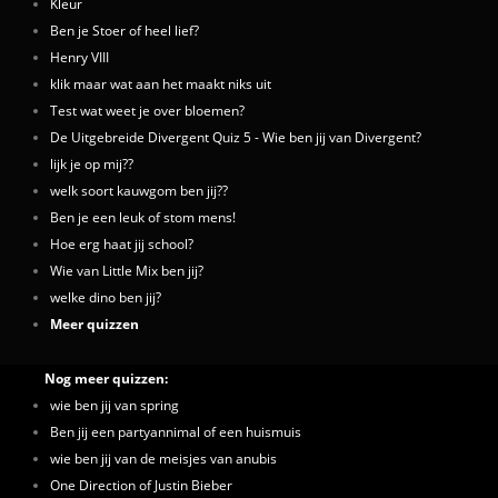
Kleur
Ben je Stoer of heel lief?
Henry VIII
klik maar wat aan het maakt niks uit
Test wat weet je over bloemen?
De Uitgebreide Divergent Quiz 5 - Wie ben jij van Divergent?
lijk je op mij??
welk soort kauwgom ben jij??
Ben je een leuk of stom mens!
Hoe erg haat jij school?
Wie van Little Mix ben jij?
welke dino ben jij?
Meer quizzen
Nog meer quizzen:
wie ben jij van spring
Ben jij een partyannimal of een huismuis
wie ben jij van de meisjes van anubis
One Direction of Justin Bieber