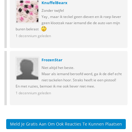
KnuffelBearx
Zonder twijfel
Yay , maar ik teckel geen dieven en ik roep liever
geen klootzak naar iemand die de auto van mijn
buren bekrast
1 decennium geleden
FrozenStar
Niet altijd het beste.
Maar als iemand beroofd word, ga ik de dief echt
niet tackelen hoor. Straks heeft ie een pistool!
En met ruzies, bemoei ik me ook liever niet mee.
1 decennium geleden
Meld Je Gratis Aan Om Ook Reacties Te Kunnen Plaatsen