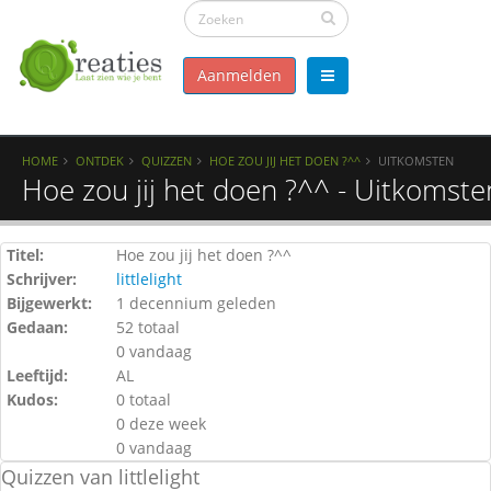
Aanmelden
HOME
ONTDEK
QUIZZEN
HOE ZOU JIJ HET DOEN ?^^
UITKOMSTEN
Hoe zou jij het doen ?^^ - Uitkomste
Titel:
Hoe zou jij het doen ?^^
Schrijver:
littlelight
Bijgewerkt:
1 decennium geleden
Gedaan:
52 totaal
0 vandaag
Leeftijd:
AL
Kudos:
0 totaal
0 deze week
0 vandaag
Quizzen van littlelight