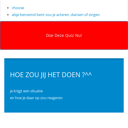
choose
alsje beroemd bent zou je acteren ,dansen of zingen
HOE ZOU JIJ HET DOEN ?^^
je krijgt een situatie
en hoe je daar op zou reageren