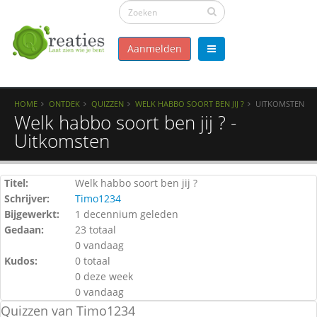
Aanmelden
HOME
ONTDEK
QUIZZEN
WELK HABBO SOORT BEN JIJ ?
UITKOMSTEN
Welk habbo soort ben jij ? -
Uitkomsten
Titel:
Welk habbo soort ben jij ?
Schrijver:
Timo1234
Bijgewerkt:
1 decennium geleden
Gedaan:
23 totaal
0 vandaag
Kudos:
0 totaal
0 deze week
0 vandaag
Quizzen van Timo1234