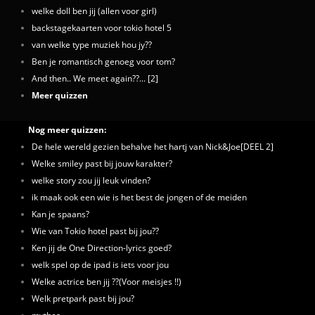
welke doll ben jij (allen voor girl)
backstagekaarten voor tokio hotel 5
van welke type muziek hou jy??
Ben je romantisch genoeg voor tom?
And then.. We meet again??... [2]
Meer quizzen
Nog meer quizzen:
De hele wereld gezien behalve het hartj van Nick&Joe[DEEL 2]
Welke smiley past bij jouw karakter?
welke story zou jij leuk vinden?
ik maak ook een wie is het best de jongen of de meiden
Kan je spaans?
Wie van Tokio hotel past bij jou??
Ken jij de One Direction-lyrics goed?
welk spel op de ipad is iets voor jou
Welke actrice ben jij ??(Voor meisjes !!)
Welk pretpark past bij jou?
mythes