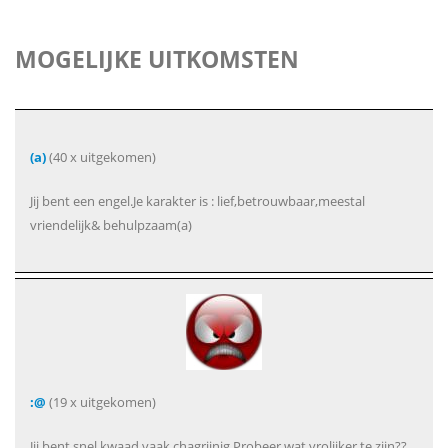
MOGELIJKE UITKOMSTEN
(a)
(40 x uitgekomen)
Jij bent een engel.Je karakter is : lief,betrouwbaar,meestal
vriendelijk& behulpzaam(a)
:@
(19 x uitgekomen)
Jij bent snel kwaad,vaak chagrijnig.Probeer wat vrolijker te zijn??