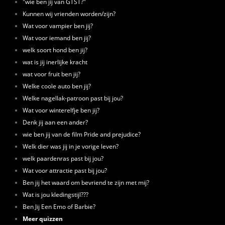
"wie ben jij van GTST?"
Kunnen wij vrienden worden/zijn?
Wat voor vampier ben jij?
Wat voor iemand ben jij?
welk soort hond ben jij?
wat is jij inerlijke kracht
wat voor fruit ben jij?
Welke coole auto ben jij?
Welke nagellak-patroon past bij jou?
Wat voor winterelfje ben jij?
Denk jij aan een ander?
wie ben jij van de film Pride and prejudice?
Welk dier was jij in je vorige leven?
welk paardenras past bij jou?
Wat voor attractie past bij jou?
Ben jij het waard om bevriend te zijn met mij?
Wat is jou kledingstijl???
Ben Jij Een Emo of Barbie?
Meer quizzen