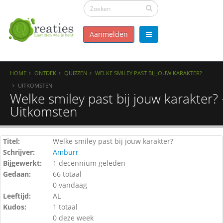
Aanmelden
HOME
ONTDEK
QUIZZEN
WELKE SMILEY PAST BIJ JOUW KARAKTER?
UITKOMSTEN
Welke smiley past bij jouw karakter? 
Uitkomsten
Titel:
Welke smiley past bij jouw karakter?
Schrijver:
Amburr
Bijgewerkt:
1 decennium geleden
Gedaan:
66 totaal
0 vandaag
Leeftijd:
AL
Kudos:
1 totaal
0 deze week