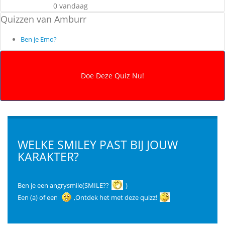
0 vandaag
Quizzen van Amburr
Ben je Emo?
WELKE SMILEY PAST BIJ JOUW
KARAKTER?
Ben je een angrysmile(SMILE??
)
Een (a) of een
,Ontdek het met deze quizz!