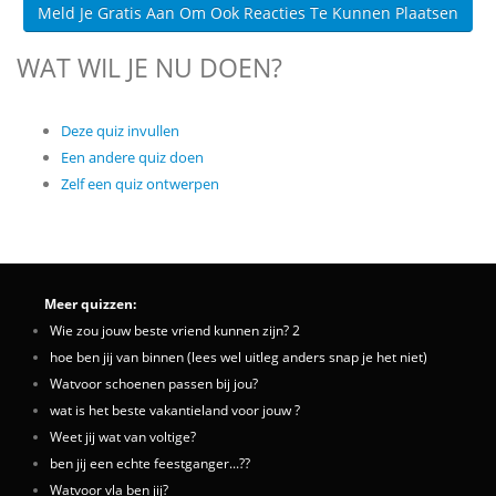
Meld Je Gratis Aan Om Ook Reacties Te Kunnen Plaatsen
WAT WIL JE NU DOEN?
Deze quiz invullen
Een andere quiz doen
Zelf een quiz ontwerpen
Meer quizzen:
Wie zou jouw beste vriend kunnen zijn? 2
hoe ben jij van binnen (lees wel uitleg anders snap je het niet)
Watvoor schoenen passen bij jou?
wat is het beste vakantieland voor jouw ?
Weet jij wat van voltige?
ben jij een echte feestganger...??
Watvoor vla ben jij?