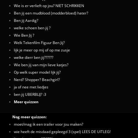
Wie is er verlieft op jou? NIET SCHRIKKEN
Ben jij een mudblood (modderbloed) hater?
Ben jij Aardig?
welke schoen ben jij ?
Wie Ben Jij ?
Welk Tekenfilm Figuur Ben Jij?
lijk je meer op mij of op me zusje
welke dierr ben jij??????
Wie ben jij van mijn lieve katjes?
Op welk super model lijk jij?
Nerd? Shopper? Beachgirl?
ja of nee met liedjes
ben jij UBERBLIJ? :3
Meer quizzen
Nog meer quizzen:
moet/mag ik een trailer voor jou maken?
wie heeft de misdaad gepleegd 3 (spel) LEES DE UITLEG!