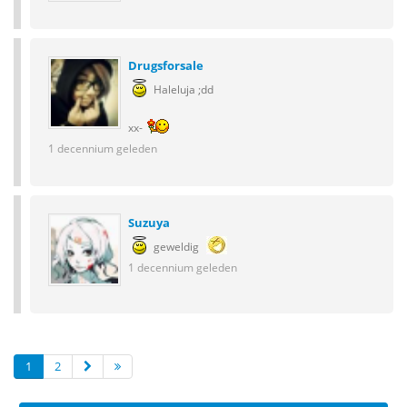
Drugsforsale
Haleluja ;dd
xx-
1 decennium geleden
Suzuya
geweldig
1 decennium geleden
1
2