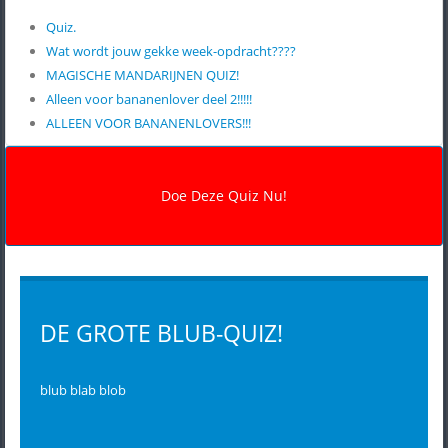
Quiz.
Wat wordt jouw gekke week-opdracht????
MAGISCHE MANDARIJNEN QUIZ!
Alleen voor bananenlover deel 2!!!!!
ALLEEN VOOR BANANENLOVERS!!!
DE GROTE BLUB-QUIZ!
blub blab blob