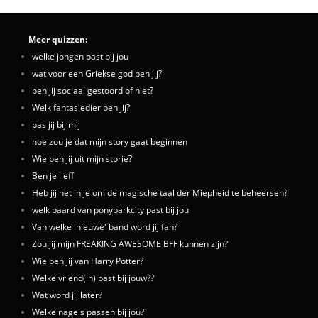
Meer quizzen:
welke jongen past bij jou
wat voor een Griekse god ben jij?
ben jij sociaal gestoord of niet?
Welk fantasiedier ben jij?
pas jij bij mij
hoe zou je dat mijn story gaat beginnen
Wie ben jij uit mijn storie?
Ben je lieff
Heb jij het in je om de magische taal der Miepheid te beheersen?
welk paard van ponyparkcity past bij jou
Van welke 'nieuwe' band word jij fan?
Zou jij mijn FREAKING AWESOME BFF kunnen zijn?
Wie ben jij van Harry Potter?
Welke vriend(in) past bij jouw??
Wat word jij later?
Welke nagels passen bij jou?