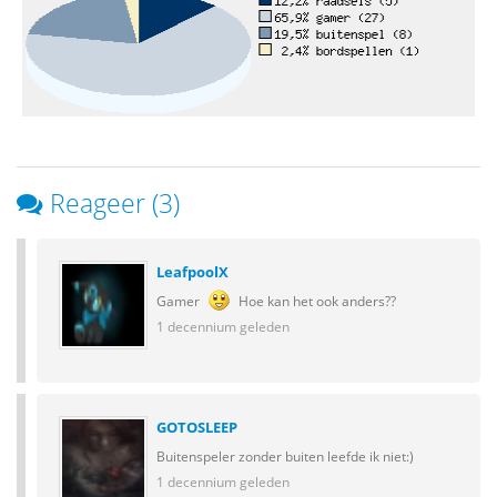
Reageer (3)
LeafpoolX
Gamer
Hoe kan het ook anders??
1 decennium geleden
GOTOSLEEP
Buitenspeler zonder buiten leefde ik niet:)
1 decennium geleden