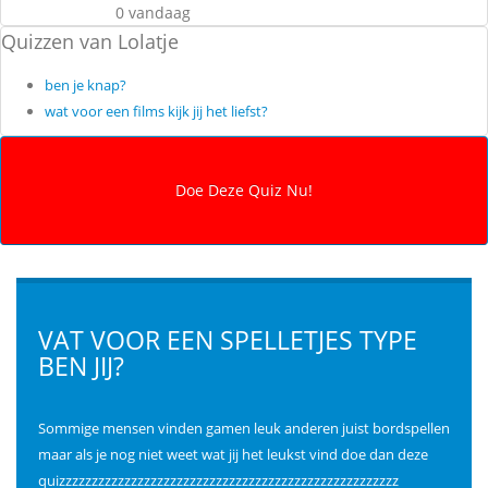
0 vandaag
Quizzen van Lolatje
ben je knap?
wat voor een films kijk jij het liefst?
VAT VOOR EEN SPELLETJES TYPE
BEN JIJ?
Sommige mensen vinden gamen leuk anderen juist bordspellen
maar als je nog niet weet wat jij het leukst vind doe dan deze
quizzzzzzzzzzzzzzzzzzzzzzzzzzzzzzzzzzzzzzzzzzzzzzzzzzzz