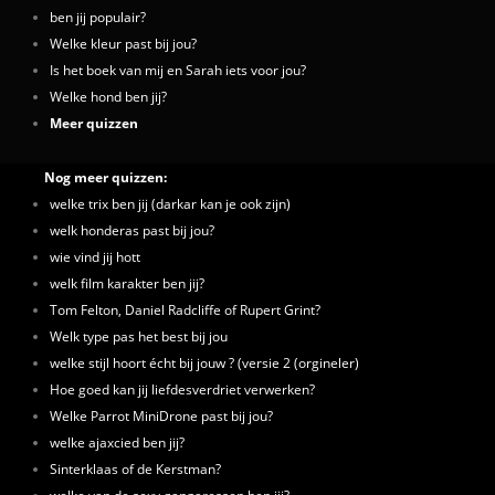
ben jij populair?
Welke kleur past bij jou?
Is het boek van mij en Sarah iets voor jou?
Welke hond ben jij?
Meer quizzen
Nog meer quizzen:
welke trix ben jij (darkar kan je ook zijn)
welk honderas past bij jou?
wie vind jij hott
welk film karakter ben jij?
Tom Felton, Daniel Radcliffe of Rupert Grint?
Welk type pas het best bij jou
welke stijl hoort écht bij jouw ? (versie 2 (orgineler)
Hoe goed kan jij liefdesverdriet verwerken?
Welke Parrot MiniDrone past bij jou?
welke ajaxcied ben jij?
Sinterklaas of de Kerstman?