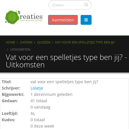
Aanmelden
HOME
ONTDEK
QUIZZEN
VAT VOOR EEN SPELLETJES TYPE BEN JIJ?
UITKOMSTEN
Vat voor een spelletjes type ben jij? -
Uitkomsten
Titel:
vat voor een spelletjes type ben jij?
Schrijver:
Lolatje
Bijgewerkt:
1 decennium geleden
Gedaan:
41 totaal
0 vandaag
Leeftijd:
AL
Kudos:
0 totaal
0 deze week