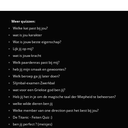
Meer quizzen:
Welke kat past bij jou?
wat is jou karakter
Wat is jouw beste eigenschap?
Lijk jij op mij?
wat is jouw kracht
Welk paardenras past bij mij?
heb jij mijn smaak en gewoontes?
Welk beroep ga jij later doen?
Slijmbal-examen Zwerkbal
wat voor een Griekse god ben jij?
Heb jij het in je om de magische taal der Miepheid te beheersen?
welke wilde dieren ben jij
Welke member van one direction past het best bij jou?
De Titanic - Feiten Quiz :)
ben jij perfect ? (meisjes)