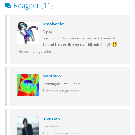
Reageer (11)
Kraaivacht
Dipsy!
Ik en mijn bff's noemen elkaar altijd naar de
Teletubbies en ik heet daarbij ook Dipsy!
1 decennium geleden
Norah999
Stofzuiger!!!!!!!!!!!!!jippie
1 decennium geleden
monstax
Laa-Laa x
1 decennium geleden