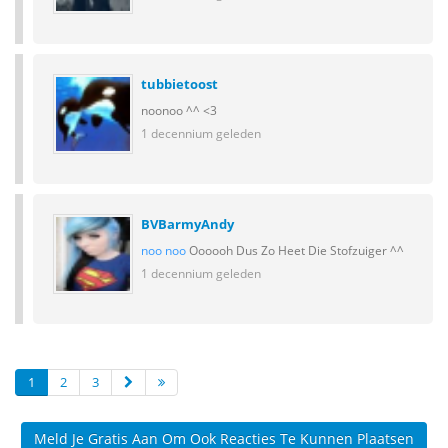
tubbietoost
noonoo ^^ <3
1 decennium geleden
BVBarmyAndy
noo noo
Oooooh Dus Zo Heet Die Stofzuiger ^^
1 decennium geleden
1
2
3
Meld Je Gratis Aan Om Ook Reacties Te Kunnen Plaatsen