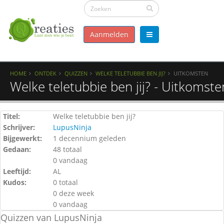
Aanmelden
HOME
ONTDEK
QUIZZEN
WELKE TELETUBBIE BEN JIJ?
UITKOMSTEN
Welke teletubbie ben jij? - Uitkomste
Titel:
Welke teletubbie ben jij?
Schrijver:
LupusNinja
Bijgewerkt:
1 decennium geleden
Gedaan:
48 totaal
0 vandaag
Leeftijd:
AL
Kudos:
0 totaal
0 deze week
0 vandaag
Quizzen van LupusNinja