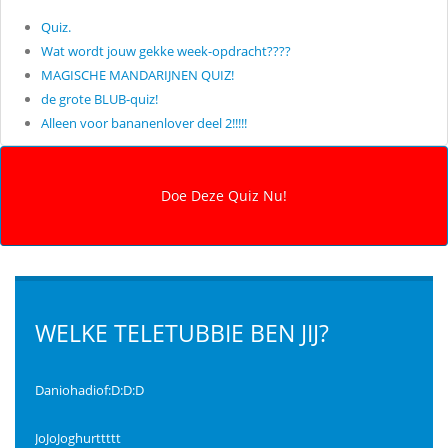
Quiz.
Wat wordt jouw gekke week-opdracht????
MAGISCHE MANDARIJNEN QUIZ!
de grote BLUB-quiz!
Alleen voor bananenlover deel 2!!!!!
WELKE TELETUBBIE BEN JIJ?
Daniohadiof:D:D:D
JoJoJoghurttttt