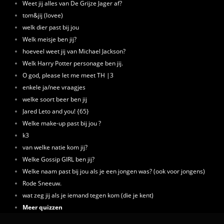
Weet jij alles van De Grijze Jager af?
tom&jij (lovee)
welk dier past bij jou
Welk meisje ben jij?
hoeveel weet jij van Michael Jackson?
Welk Harry Potter personage ben jij.
O god, please let me meet TH |3
enkele ja/nee vraagjes
welke soort beer ben jij
Jared Leto and you! {65}
Welke make-up past bij jou ?
k3
van welke natie kom jij?
Welke Gossip GIRL ben jij?
Welke naam past bij jou als je een jongen was? (ook voor jongens)
Rode Sneeuw.
wat zeg jij als je iemand tegen kom (die je kent)
Meer quizzen