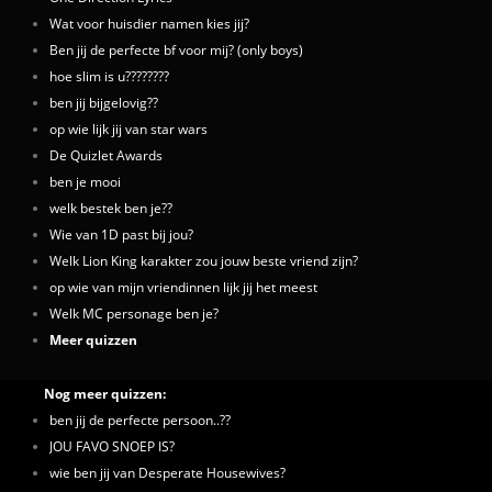
Wat voor huisdier namen kies jij?
Ben jij de perfecte bf voor mij? (only boys)
hoe slim is u????????
ben jij bijgelovig??
op wie lijk jij van star wars
De Quizlet Awards
ben je mooi
welk bestek ben je??
Wie van 1D past bij jou?
Welk Lion King karakter zou jouw beste vriend zijn?
op wie van mijn vriendinnen lijk jij het meest
Welk MC personage ben je?
Meer quizzen
Nog meer quizzen:
ben jij de perfecte persoon..??
JOU FAVO SNOEP IS?
wie ben jij van Desperate Housewives?