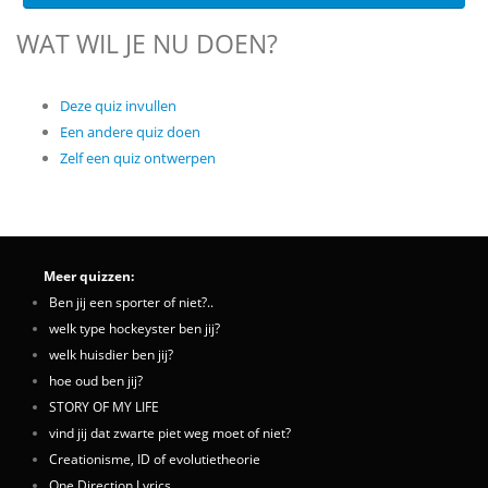
WAT WIL JE NU DOEN?
Deze quiz invullen
Een andere quiz doen
Zelf een quiz ontwerpen
Meer quizzen:
Ben jij een sporter of niet?..
welk type hockeyster ben jij?
welk huisdier ben jij?
hoe oud ben jij?
STORY OF MY LIFE
vind jij dat zwarte piet weg moet of niet?
Creationisme, ID of evolutietheorie
One Direction Lyrics