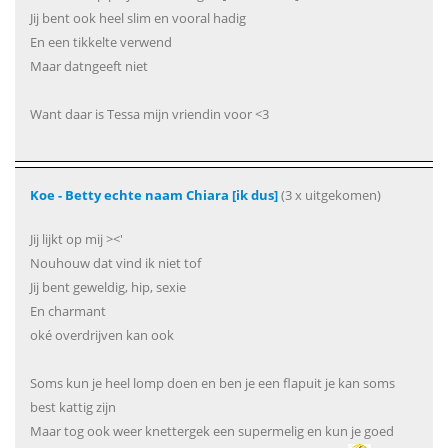
Jij bent ook heel slim en vooral hadig
En een tikkelte verwend
Maar datngeeft niet
Want daar is Tessa mijn vriendin voor <3
Koe - Betty echte naam Chiara [ik dus]
(3 x uitgekomen)
Jij lijkt op mij ><'
Nouhouw dat vind ik niet tof
Jij bent geweldig, hip, sexie
En charmant
oké overdrijven kan ook
Soms kun je heel lomp doen en ben je een flapuit je kan soms
best kattig zijn
Maar tog ook weer knettergek een supermelig en kun je goed