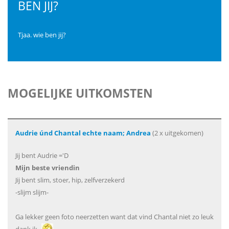
BEN JIJ?
Tjaa. wie ben jij?
MOGELIJKE UITKOMSTEN
Audrie únd Chantal echte naam; Andrea
(2 x uitgekomen)
Jij bent Audrie ='D
Mijn beste vriendin
Jij bent slim, stoer, hip, zelfverzekerd
-slijm slijm-
Ga lekker geen foto neerzetten want dat vind Chantal niet zo leuk