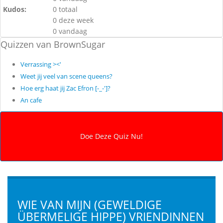
Kudos:
0 totaal
0 deze week
0 vandaag
Quizzen van BrownSugar
Verrassing ><'
Weet jij veel van scene queens?
Hoe erg haat jij Zac Efron [-_-']?
An cafe
WIE VAN MIJN (GEWELDIGE
ÜBERMELIGE HIPPE) VRIENDINNEN