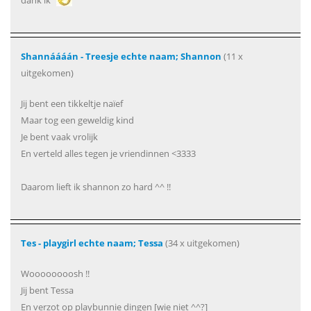
dank ik
Shannáááán - Treesje echte naam; Shannon
(11 x
uitgekomen)
Jij bent een tikkeltje naïef
Maar tog een geweldig kind
Je bent vaak vrolijk
En verteld alles tegen je vriendinnen <3333
Daarom lieft ik shannon zo hard ^^ !!
Tes - playgirl echte naam; Tessa
(34 x uitgekomen)
Woooooooosh !!
Jij bent Tessa
En verzot op playbunnie dingen [wie niet ^^?]