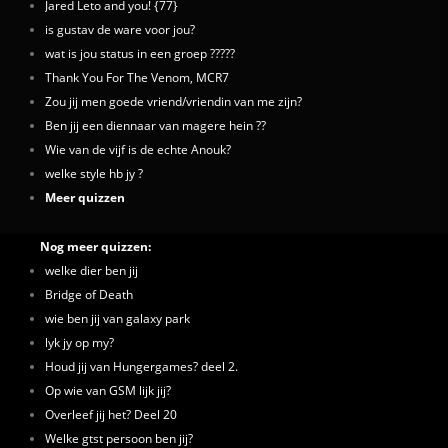
Jared Leto and you! {77}
is gustav de ware voor jou?
wat is jou status in een groep ?????
Thank You For The Venom, MCR7
Zou jij men goede vriend/vriendin van me zijn?
Ben jij een diennaar van magere hein ??
Wie van de vijf is de echte Anouk?
welke style hb jy ?
Meer quizzen
Nog meer quizzen:
welke dier ben jij
Bridge of Death
wie ben jij van galaxy park
lyk jy op my?
Houd jij van Hungergames? deel 2.
Op wie van GSM lijk jij?
Overleef jij het? Deel 20
Welke gtst persoon ben jij?