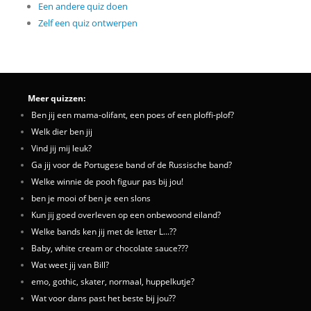
Een andere quiz doen
Zelf een quiz ontwerpen
Meer quizzen:
Ben jij een mama-olifant, een poes of een ploffi-plof?
Welk dier ben jij
Vind jij mij leuk?
Ga jij voor de Portugese band of de Russische band?
Welke winnie de pooh figuur pas bij jou!
ben je mooi of ben je een slons
Kun jij goed overleven op een onbewoond eiland?
Welke bands ken jij met de letter L...??
Baby, white cream or chocolate sauce???
Wat weet jij van Bill?
emo, gothic, skater, normaal, huppelkutje?
Wat voor dans past het beste bij jou??