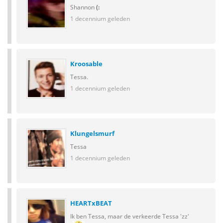
Shannon
(:
1 decennium geleden
Kroosable
Tessa.
1 decennium geleden
Klungelsmurf
Tessa
1 decennium geleden
HEARTxBEAT
Ik ben Tessa, maar de verkeerde Tessa 'zz'