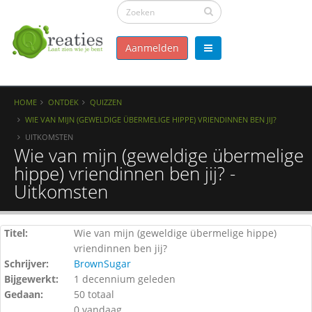
Aanmelden
HOME
ONTDEK
QUIZZEN
WIE VAN MIJN (GEWELDIGE ÜBERMELIGE HIPPE) VRIENDINNEN BEN JIJ?
UITKOMSTEN
Wie van mijn (geweldige übermelige
hippe) vriendinnen ben jij? -
Uitkomsten
Titel:
Wie van mijn (geweldige übermelige hippe)
vriendinnen ben jij?
Schrijver:
BrownSugar
Bijgewerkt:
1 decennium geleden
Gedaan:
50 totaal
0 vandaag