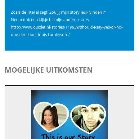
Zoals de Titel al zegt 'Zou jij mijn story leuk vinden ?'
Neem ook een kijkje bij mijn anderen story
http://www.quizlet.nl/stories/119939/should-i-say-yes-or-no-
one-direction--louis-tomlinson-/
MOGELIJKE UITKOMSTEN