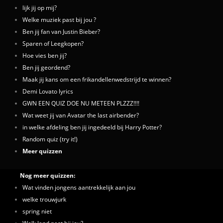
lijk jij op mij?
Welke muziek past bij jou ?
Ben jij fan van Justin Bieber?
Sparen of Leegkopen?
Hoe vies ben jij?
Ben jij geordend?
Maak jij kans om een frikandellenwedstrijd te winnen?
Demi Lovato lyrics
GWN EEN QUIZ DOE NU METEEN PLZZZ!!!!
Wat weet jij van Avatar the last airbender?
in welke afdeling ben jij ingedeeld bij Harry Potter?
Random quiz (try it!)
Meer quizzen
Nog meer quizzen:
Wat vinden jongens aantrekkelijk aan jou
welke trouwjurk
spring niet