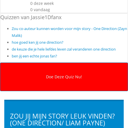
0 deze week
0 vandaag
Quizzen van Jassie1Dfanx
Zou co-auteur kunnen worden voor mijn story - One Direction (Zayn
Malik)
hoe goed ken jij one direction?
de keuze die je hele liefdes leven zal veranderen one direction
ben jij een echte jonas fan?
ZOU JIJ MIJN STORY LEUK VINDEN?
(ONE DIRECTION/ LIAM PAYNE)