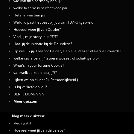
wie van fifth harmony ben jij?
welke tv serie is perfect voor jou
Hetalia: wie ben jij?
Welk lid past het best bij jou van 1D? -Uitgebreid
Hoeveel weet jij van Quizlet?
Vind jij mijn story leuk ?????
Haal jij de initiatie bij de Dauntless?
Op wie lijk jij? Eleanor Calder, Danielle Peazer of Perrie Edwards?
welke cavia ben jij? (stoere woezel, of schattige pip)
What's in your fortune Cookie?
van welk seizoen hou jij???
Lijken we op elkaar ? ( Persoonlijkheid )
Is hij verliefd op jou?
BEN JIJ DOM???????
Meer quizzen
Nog meer quizzen:
kledingstijl
Hoeveel weet jij van de celebs?