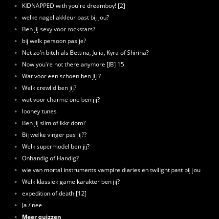
KIDNAPPED with you're dreamboy! [2]
welke nagellakkleur past bij jou?
Ben jij sexy voor rockstars?
bij welk persoon pas je?
Net zo'n bitch als Bettina, Julia, Kyra of Shirina?
Now you're not there anymore [JB] 15
Wat voor een schoen ben jij ?
Welk crewlid ben jij?
wat voor charme one ben jij?
looney tunes
Ben jij slim of lkkr dom?
Bij welke vinger pas jij??
Welk supermodel ben jij?
Onhandig of Handig?
wie van mortal instruments vampire diaries en twilight past bij jou
Welk klassiek game karakter ben jij?
expedition of death [12]
Ja / nee
Meer quizzen