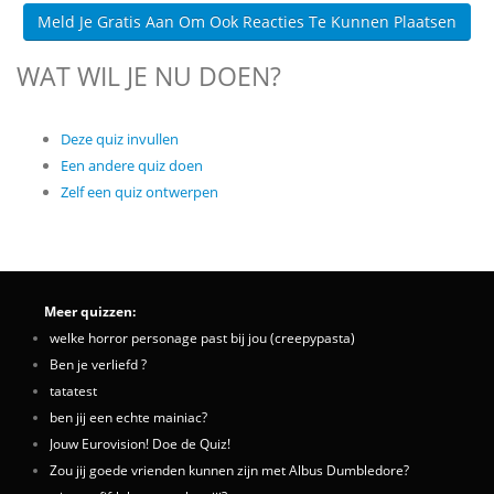
Meld Je Gratis Aan Om Ook Reacties Te Kunnen Plaatsen
WAT WIL JE NU DOEN?
Deze quiz invullen
Een andere quiz doen
Zelf een quiz ontwerpen
Meer quizzen:
welke horror personage past bij jou (creepypasta)
Ben je verliefd ?
tatatest
ben jij een echte mainiac?
Jouw Eurovision! Doe de Quiz!
Zou jij goede vrienden kunnen zijn met Albus Dumbledore?