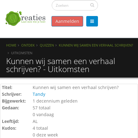
Aanmelden
HOME
ONTDEK
QUIZZEN
KUNNEN WIJ SAMEN EEN VERHAAL SCHRIJVEN?
UITKOMSTEN
Kunnen wij samen een verhaal
schrijven? - Uitkomsten
Titel:
Kunnen wij samen een verhaal schrijven?
Schrijver:
Tandy
Bijgewerkt:
1 decennium geleden
Gedaan:
57 totaal
0 vandaag
Leeftijd:
AL
Kudos:
4 totaal
0 deze week