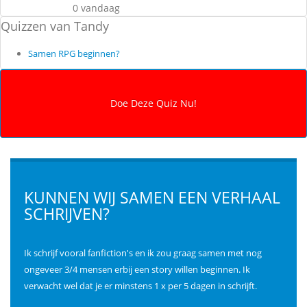
0 vandaag
Quizzen van Tandy
Samen RPG beginnen?
KUNNEN WIJ SAMEN EEN VERHAAL
SCHRIJVEN?
Ik schrijf vooral fanfiction's en ik zou graag samen met nog
ongeveer 3/4 mensen erbij een story willen beginnen. Ik
verwacht wel dat je er minstens 1 x per 5 dagen in schrijft.