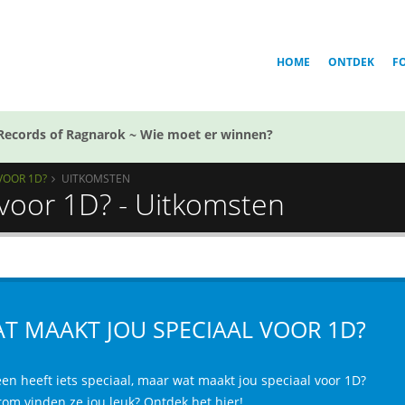
HOME
ONTDEK
F
Records of Ragnarok ~ Wie moet er winnen?
VOOR 1D?
UITKOMSTEN
 voor 1D? - Uitkomsten
T MAAKT JOU SPECIAAL VOOR 1D?
een heeft iets speciaal, maar wat maakt jou speciaal voor 1D?
om vinden ze jou leuk? Ontdek het hier!