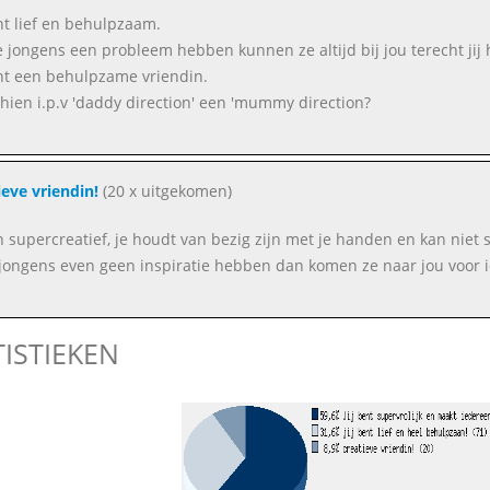
ent lief en behulpzaam.
e jongens een probleem hebben kunnen ze altijd bij jou terecht jij he
nt een behulpzame vriendin.
hien i.p.v 'daddy direction' een 'mummy direction?
ieve vriendin!
(20 x uitgekomen)
n supercreatief, je houdt van bezig zijn met je handen en kan niet st
 jongens even geen inspiratie hebben dan komen ze naar jou voor 
TISTIEKEN