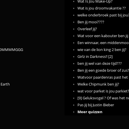
Wat Is Jou Make-Up?
Wat is jou droomvakantie ??
welke onderbroek past bij jou
Ben jij mooi????
Overleef jij?
Wat voor een kabouter ben jij 
Een winnaar, een middenmood 
JG OMMMMGGG
wie van de lion king 2 ben jij?
Girlz in Darkness!! [2]
ben jij wel van deze tijd???
Ben jij een goede broer of zus
Watvoor paardenras past het b
e Earth
Welke Chipmunk ben jij?
wat voor parket is jou parkiet
[9] Geluksvogel ? Of was het no
Pas jij bij Justin Bieber
Meer quizzen