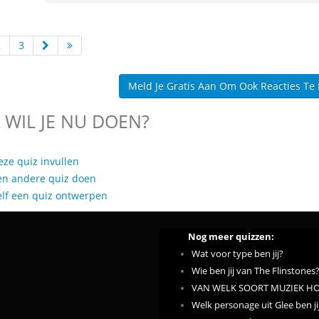
2
3
Meld Je Gratis Aan Om Ook Reacties Te
 WIL JE NU DOEN?
eze quiz invullen
en andere quiz doen
elf een quiz ontwerpen
Nog meer quizzen:
Wat voor type ben jij?
Wie ben jij van The Flinstones
VAN WELK SOORT MUZIEK HOU
Welk personage uit Glee ben ji