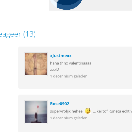
eageer (13)
xJustmexx
haha thnx valentinaaaa
xxxD
1 decennium geleden
Rose0902
supervrolijk hehee
... kei tof Runeta echt 
1 decennium geleden