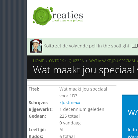
Koito
zet de volgende poll in the spotlight:
HOME
ONTDEK
QUIZZEN
WAT MAAKT JOU SPECIAAL 
Wat maakt jou speciaal
Titel:
Wat maakt jou speciaal
voor 1D?
Schrijver:
xJustmexx
Bijgewerkt:
1 decennium geleden
WA
Gedaan:
225 totaal
0 vandaag
Leeftijd:
AL
Iedr
Kudos:
6 totaal
Waar