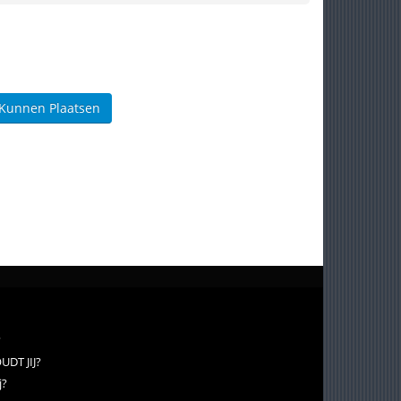
 Kunnen Plaatsen
?
DT JIJ?
j?