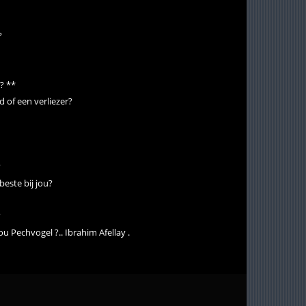
?
? **
of een verliezer?
?
este bij jou?
?
u Pechvogel ?.. Ibrahim Afellay .