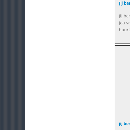
Jij b
Jij b
Jou v
buurt
jij b