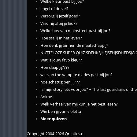
Welke kleur past bij jou?
engel of duivel?
Verzorg jij jezelf goed?
Vind hij of zij je leuk?
Welke boy van mainstreet past bij jou?
Hoe sta jij in het leven?
Hoe denk jij binnen de maatschappij?
NUTTELOZE SUPER QUIZ SDFHKSJHFJSEHJSDHFDS
Wat is jouw favo kleur?
Hoe slaap jij????
wie van the vampire diaries past bij jou?
hoe schattig ben jij???
Is mijn story iets voor jou? ~ The last guardians of th
Anime
Welk verhaal van mij kun je het best lezen?
Wie ben jij van violetta
Meer quizzen
Copyright 2004-2026 Qreaties.nl