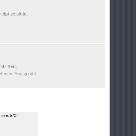
lpt ze altijd.
ilzitten.
ideeën.
You go girl!