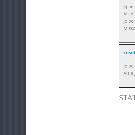
Jij b
Als d
Je be
Missc
creat
Je be
Als e
STA