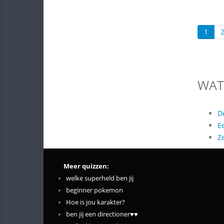
1
WAT
D
E
Z
Meer quizzen:
welke superheld ben jij
beginner pokemon
Hoe is jou karakter?
ben jij een directioner♥♥