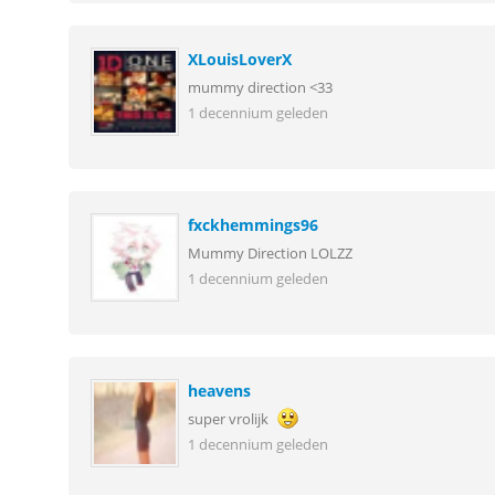
XLouisLoverX
mummy direction <33
1 decennium geleden
fxckhemmings96
Mummy Direction LOLZZ
1 decennium geleden
heavens
super vrolijk
1 decennium geleden