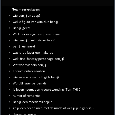
Nog meer quizzen:
wie ben jij uit zoop?
welke figuur van winxclub ben jij
Ben jij gek??
Welk personage ben jij van Spyro
wie ben jij in mijn 4e verhaal?
ben jij een nerd
wat is jou favoriete make-up
welk final fantasy personage ben jij?
Wat voor viendin ben jij
Enquite entreekaarten
wie van de powerpuff girls ben jij
Word jij later beroemd?
Je leven neemt een nieuwe wending (Tom TH) 5
humor of romantiek
Ben jij een moederskindje ?
ga jij een beetje mee met de mode of kies jij je eigen stijl.
dieren herkenner