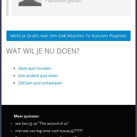
1 decennium geleden
Meld Je Gratis Aan Om Ook Reacties Te Kunnen Plaatsen
WAT WIL JE NU DOEN?
Deze quiz invullen
Een andere quiz doen
Zelf een quiz ontwerpen
Meer quizzen:
wie ben jij uit "The wizard of oz"
met wie van big time rush trouw jij??????