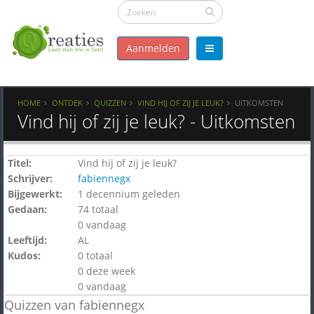
Aanmelden
HOME
ONTDEK
QUIZZEN
VIND HIJ OF ZIJ JE LEUK?
UITKOMSTEN
Vind hij of zij je leuk? - Uitkomsten
Titel:
Vind hij of zij je leuk?
Schrijver:
fabiennegx
Bijgewerkt:
1 decennium geleden
Gedaan:
74 totaal
0 vandaag
Leeftijd:
AL
Kudos:
0 totaal
0 deze week
0 vandaag
Quizzen van fabiennegx