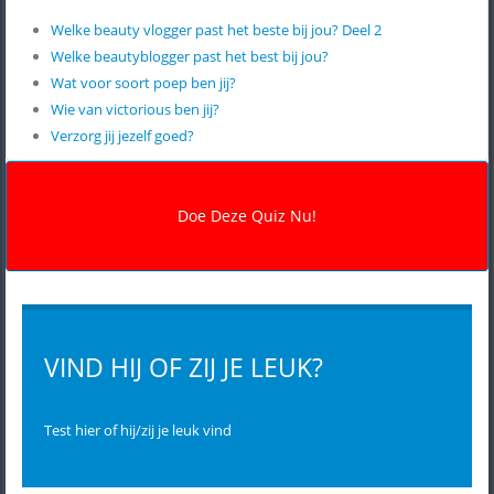
Welke beauty vlogger past het beste bij jou? Deel 2
Welke beautyblogger past het best bij jou?
Wat voor soort poep ben jij?
Wie van victorious ben jij?
Verzorg jij jezelf goed?
VIND HIJ OF ZIJ JE LEUK?
Test hier of hij/zij je leuk vind