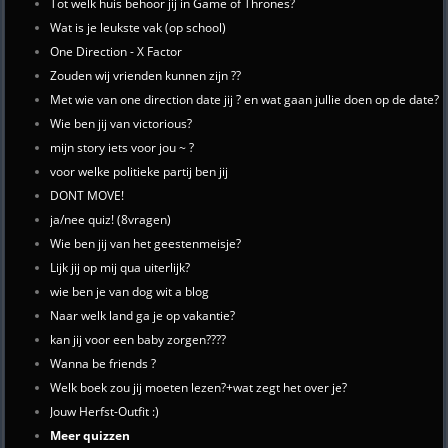
Tot welk huis behoor jij in Game of Thrones?
Wat is je leukste vak (op school)
One Direction - X Factor
Zouden wij vrienden kunnen zijn ??
Met wie van one direction date jij ? en wat gaan jullie doen op de date?
Wie ben jij van victorious?
mijn story iets voor jou ~ ?
voor welke politieke partij ben jij
DONT MOVE!
ja/nee quiz! (8vragen)
Wie ben jij van het geestenmeisje?
Lijk jij op mij qua uiterlijk?
wie ben je van dog wit a blog
Naar welk land ga je op vakantie?
kan jij voor een baby zorgen????
Wanna be friends ?
Welk boek zou jij moeten lezen?+wat zegt het over je?
Jouw Herfst-Outfit :)
Meer quizzen