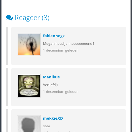
Reageer (3)
fabiennegx
Megan houd je moooooooond !
1 decennium geleden
Manibus
Verliefd:)
1 decennium geleden
mekkieXD
saai