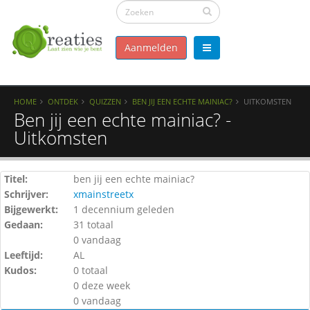
Aanmelden
HOME
ONTDEK
QUIZZEN
BEN JIJ EEN ECHTE MAINIAC?
UITKOMSTEN
Ben jij een echte mainiac? -
Uitkomsten
Titel:
ben jij een echte mainiac?
Schrijver:
xmainstreetx
Bijgewerkt:
1 decennium geleden
Gedaan:
31 totaal
0 vandaag
Leeftijd:
AL
Kudos:
0 totaal
0 deze week
0 vandaag