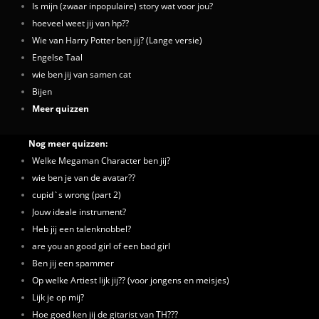
Is mijn (zwaar inpopulaire) story wat voor jou?
hoeveel weet jij van hp??
Wie van Harry Potter ben jij? (Lange versie)
Engelse Taal
wie ben jij van samen cat
Bijen
Meer quizzen
Nog meer quizzen:
Welke Megaman Character ben jij?
wie ben je van de avatar??
cupid`s wrong (part 2)
Jouw ideale instrument?
Heb jij een talenknobbel?
are you an good girl of een bad girl
Ben jij een spammer
Op welke Artiest lijk jij?? (voor jongens en meisjes)
Lijk je op mij?
Hoe goed ken jij de gitarist van TH???