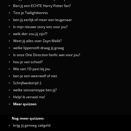
Ben jij een ECHTE Harry Potter fan?
Test je Twilightkennis
ben jij eerlijk of meer een leugenaar
Is mijn nieuwe story iets voor jou?
welk dier zou jij zijn??
Weet jij alles over Zayn Malik?
welke lippenstift draag jij graag
Is onze One Direction fanfic wat voor jou?
hou je van school?
Wie van 1D past bij jou
ben je een weerwolf of niet
Schrijfwedstrijd :)
welke seizoenstype ben jij?
Help! ik verveel me!
Meer quizzen
Nog meer quizzen:
krijg jij genoeg zakgeld