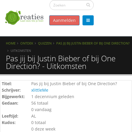
Aanmelden
HOME
ONTDEK
QUIZZEN
PAS JIJ BIJ JUSTIN BIEBER OF BIJ ONE DIRECTION?
UITKOMSTEN
Pas jij bij Justin Bieber of bij One
Direction? - Uitkomsten
Titel:
Pas jij bij Justin Bieber of bij One Direction?
Schrijver:
xlittleMe
Bijgewerkt:
1 decennium geleden
Gedaan:
56 totaal
0 vandaag
Leeftijd:
AL
Kudos:
0 totaal
0 deze week