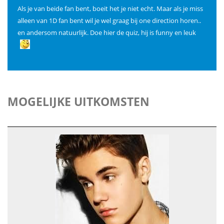
Als je van beide fan bent, boeit het je niet echt. Maar als je miss
alleen van 1D fan bent wil je wel graag bij one direction horen..
en andersom natuurlijk. Doe hier de quiz, hij is funny en leuk
MOGELIJKE UITKOMSTEN