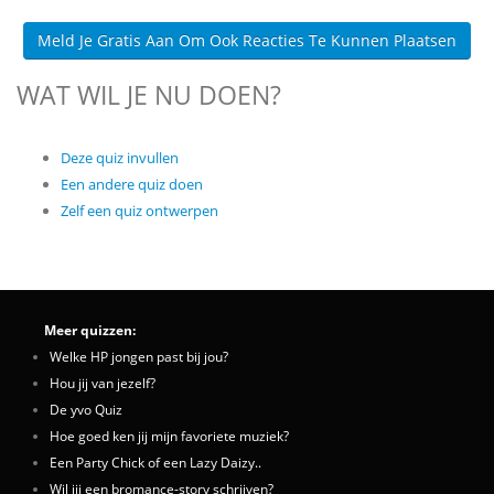
Meld Je Gratis Aan Om Ook Reacties Te Kunnen Plaatsen
WAT WIL JE NU DOEN?
Deze quiz invullen
Een andere quiz doen
Zelf een quiz ontwerpen
Meer quizzen:
Welke HP jongen past bij jou?
Hou jij van jezelf?
De yvo Quiz
Hoe goed ken jij mijn favoriete muziek?
Een Party Chick of een Lazy Daizy..
Wil jij een bromance-story schrijven?