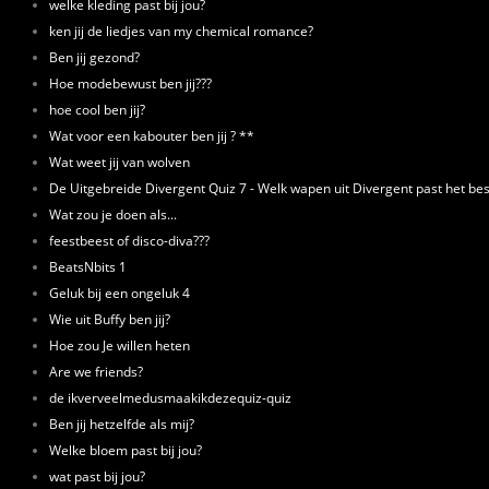
welke kleding past bij jou?
ken jij de liedjes van my chemical romance?
Ben jij gezond?
Hoe modebewust ben jij???
hoe cool ben jij?
Wat voor een kabouter ben jij ? **
Wat weet jij van wolven
De Uitgebreide Divergent Quiz 7 - Welk wapen uit Divergent past het best
Wat zou je doen als...
feestbeest of disco-diva???
BeatsNbits 1
Geluk bij een ongeluk 4
Wie uit Buffy ben jij?
Hoe zou Je willen heten
Are we friends?
de ikverveelmedusmaakikdezequiz-quiz
Ben jij hetzelfde als mij?
Welke bloem past bij jou?
wat past bij jou?