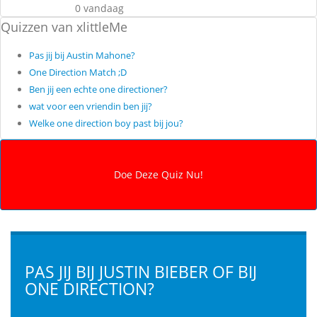
0 vandaag
Quizzen van xlittleMe
Pas jij bij Austin Mahone?
One Direction Match ;D
Ben jij een echte one directioner?
wat voor een vriendin ben jij?
Welke one direction boy past bij jou?
PAS JIJ BIJ JUSTIN BIEBER OF BIJ
ONE DIRECTION?