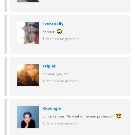
Eventually
Kenner
1 decennium geleden
Triplet
Kenner, yay. ^^
1 decennium geleden
Kkoongie
Echte kenner. Nu voel ik me een professor
1 decennium geleden