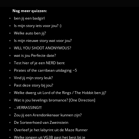
Nog meer quizzen:
ben jij een badgirl
Is mijn story iets voor jou? :)
Welke auto ben jij?
Is mijn nieuwe story wat voor jou?
WILL YOU SHOOT ANONYMOUS?
wat is jou Perfecte date?
Test hier of je een NERD bent
Pirates of the carribean uitdaging ~5
Vind jij mijn story leuk?
Past deze story bij jou?
Welke dwerg uit Lord of the Rings / The Hobbit ben jij?
Wat is jou lievelings bromance? [One Direction]
...VERRASSING!!!
Zou jij een Arendonkenaar kunnen zijn?
De Sorteerhoed van Zweinstein
Overleef je het labyrint uit de Maze Runner
Welke jongen uit VG3B past het best bij je