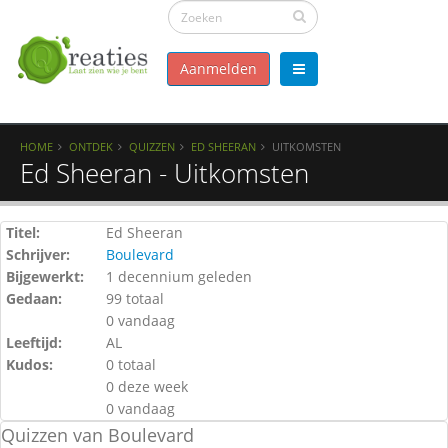
Aanmelden
HOME
ONTDEK
QUIZZEN
ED SHEERAN
UITKOMSTEN
Ed Sheeran - Uitkomsten
Titel:
Ed Sheeran
Schrijver:
Boulevard
Bijgewerkt:
1 decennium geleden
Gedaan:
99 totaal
0 vandaag
Leeftijd:
AL
Kudos:
0 totaal
0 deze week
0 vandaag
Quizzen van Boulevard