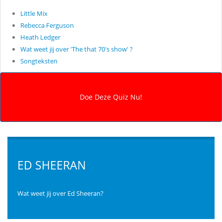
Little Mix
Rebecca Ferguson
Heath Ledger
Wat weet jij over 'The that 70's show' ?
Songteksten
ED SHEERAN
Wat weet jij over Ed Sheeran?