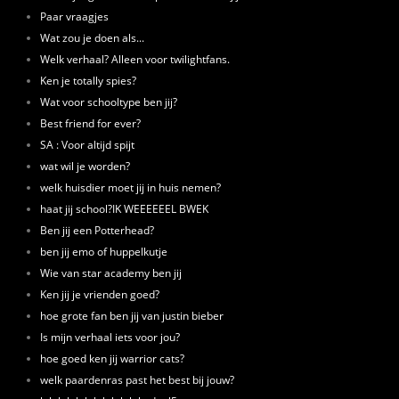
Paar vraagjes
Wat zou je doen als...
Welk verhaal? Alleen voor twilightfans.
Ken je totally spies?
Wat voor schooltype ben jij?
Best friend for ever?
SA : Voor altijd spijt
wat wil je worden?
welk huisdier moet jij in huis nemen?
haat jij school?IK WEEEEEEL BWEK
Ben jij een Potterhead?
ben jij emo of huppelkutje
Wie van star academy ben jij
Ken jij je vrienden goed?
hoe grote fan ben jij van justin bieber
Is mijn verhaal iets voor jou?
hoe goed ken jij warrior cats?
welk paardenras past het best bij jouw?