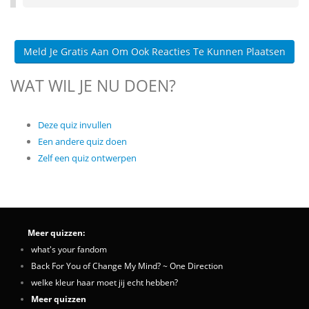
Meld Je Gratis Aan Om Ook Reacties Te Kunnen Plaatsen
WAT WIL JE NU DOEN?
Deze quiz invullen
Een andere quiz doen
Zelf een quiz ontwerpen
Meer quizzen:
what's your fandom
Back For You of Change My Mind? ~ One Direction
welke kleur haar moet jij echt hebben?
Meer quizzen