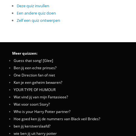
Deze quiz invullen
Een andere quiz doen
Zelf een quiz ontwerpen
Meer quizzen:
Guess that song! [Glee]
Ben jij een echte prinses?
One Direction fan of niet
Kan je een geheim bewaren?
YOUR TYPE OF HUMOUR
Wat vind jij van mijn Fantasieee?
Wat voor soort Story?
Who is your Harry Potter partner?
Hoe goed ken jij de nummers van Black veil Brides?
ben jij kerstverslaafd?
wie ben jij uit harry potter