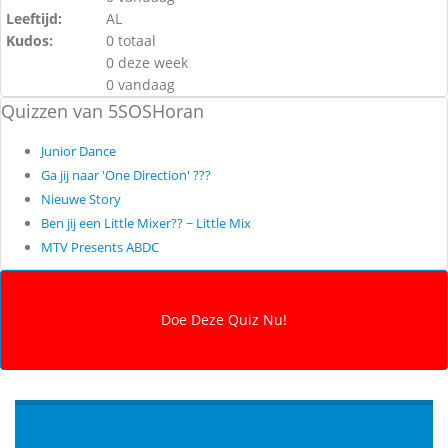
Leeftijd:
AL
Kudos:
0 totaal
0 deze week
0 vandaag
Quizzen van 5SOSHoran
Junior Dance
Ga jij naar 'One Direction' ???
Nieuwe Story
Ben jij een Little Mixer?? ~ Little Mix
MTV Presents ABDC