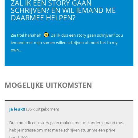
ZAL IK EEN STORY GAAN
SCHRIJVEN? EN WIL IEMAND ME
DAARMEE HELPEN?
Zie titel hahahah
Zal ik dus een story gaan schrijven? zou
iemand met mijn samen willen schrijven of moet het In my
own...
MOGELIJKE UITKOMSTEN
Ja leuk!!
(36 x uitgekomen)
Dus moet ik een story gaan maken, met of zonder iemand me..
heb je intresse om met me te schrijven stuur me een prive
bericht!^^