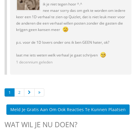
ik je niet tegen hoor ^.^
nee maar sorry das om gek te worden om iedere
keer een 1D verhaal te zien op Quizlet, dat is niet leuk meer voor
de anderen die een verhaal willen posten zonder die gasten die
krijgen geen kansen meer
p.s. voor de 1D lovers onder ons ik ben GEEN hater, ok?
laat me iets weten welk verhaal je gaat schrijven
1 decennium geleden
1
2
Meld Je Gratis Aan Om Ook Reacties Te Kunnen Plaatsen
WAT WIL JE NU DOEN?