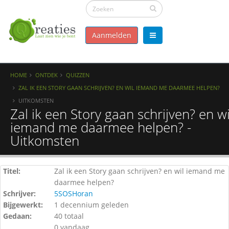
Aanmelden
HOME
ONTDEK
QUIZZEN
ZAL IK EEN STORY GAAN SCHRIJVEN? EN WIL IEMAND ME DAARMEE HELPEN?
UITKOMSTEN
Zal ik een Story gaan schrijven? en wi
iemand me daarmee helpen? -
Uitkomsten
Titel:
Zal ik een Story gaan schrijven? en wil iemand me
daarmee helpen?
Schrijver:
5SOSHoran
Bijgewerkt:
1 decennium geleden
Gedaan:
40 totaal
0 vandaag