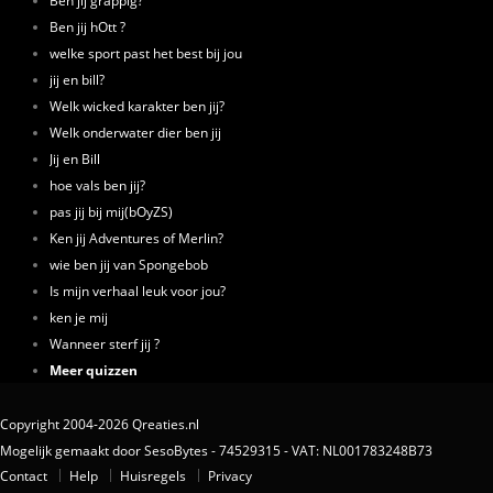
Ben jij grappig?
Ben jij hOtt ?
welke sport past het best bij jou
jij en bill?
Welk wicked karakter ben jij?
Welk onderwater dier ben jij
Jij en Bill
hoe vals ben jij?
pas jij bij mij(bOyZS)
Ken jij Adventures of Merlin?
wie ben jij van Spongebob
Is mijn verhaal leuk voor jou?
ken je mij
Wanneer sterf jij ?
Meer quizzen
Copyright 2004-2026 Qreaties.nl
Mogelijk gemaakt door SesoBytes - 74529315 - VAT: NL001783248B73
Contact
Help
Huisregels
Privacy