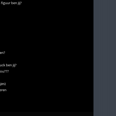
iguur ben jij?
ven?
ck ben jij?
jou???
jes)
eren