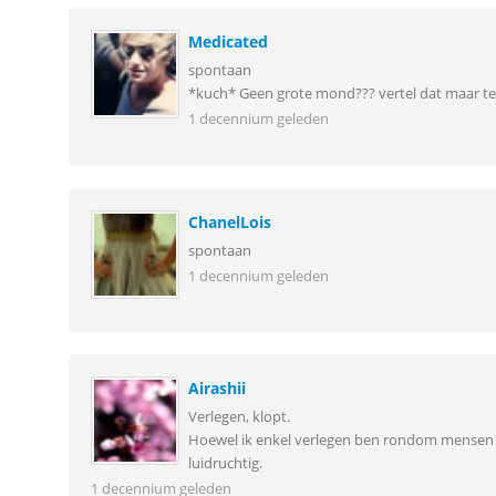
Medicated
spontaan
*kuch* Geen grote mond??? vertel dat maar 
1 decennium geleden
ChanelLois
spontaan
1 decennium geleden
Airashii
Verlegen, klopt.
Hoewel ik enkel verlegen ben rondom mensen die
luidruchtig.
1 decennium geleden