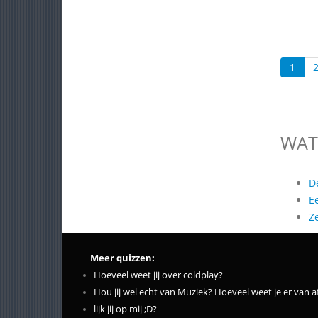
1
WAT
D
E
Z
Meer quizzen:
Hoeveel weet jij over coldplay?
Hou jij wel echt van Muziek? Hoeveel weet je er van a
lijk jij op mij ;D?