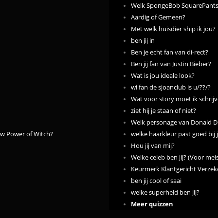
Welk SpongeBob SquarePants f
Aardig of Gemeen?
Met welk huisdier ship ik jou?
ben jij in
Ben je echt fan van di-rect?
Ben jij fan van Justin Bieber?
Wat is jou ideale look?
wi fan de sjoanclub is u/??/?
Wat voor story moet ik schrij
ziet hij je staan of niet?
Welk personage van Donald Du
w Power of Witch?
welke haarkleur past goed bij 
Hou jij van mij?
Welke celeb ben jij? (Voor meis
Keurmerk Klantgericht Verzek
ben jij cool of saai
welke superheld ben jij?
Meer quizzen