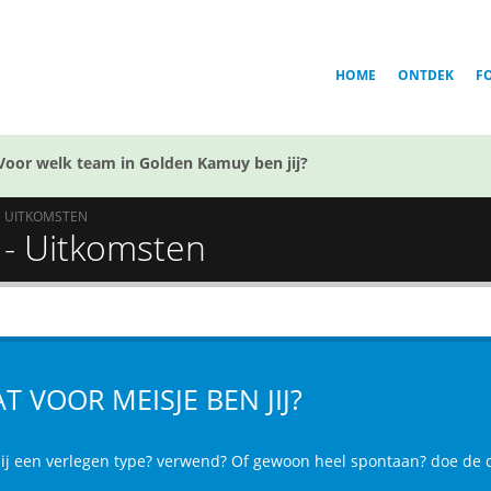
HOME
ONTDEK
F
Voor welk team in Golden Kamuy ben jij?
UITKOMSTEN
? - Uitkomsten
T VOOR MEISJE BEN JIJ?
jij een verlegen type? verwend? Of gewoon heel spontaan? doe de qu