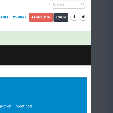
ORUM
OVERIGE
AANMELDEN
LOGIN
iz en jij weet het!