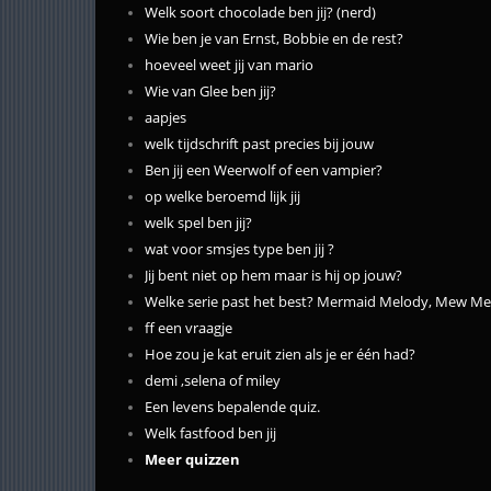
Welk soort chocolade ben jij? (nerd)
Wie ben je van Ernst, Bobbie en de rest?
hoeveel weet jij van mario
Wie van Glee ben jij?
aapjes
welk tijdschrift past precies bij jouw
Ben jij een Weerwolf of een vampier?
op welke beroemd lijk jij
welk spel ben jij?
wat voor smsjes type ben jij ?
Jij bent niet op hem maar is hij op jouw?
Welke serie past het best? Mermaid Melody, Mew Me
ff een vraagje
Hoe zou je kat eruit zien als je er één had?
demi ,selena of miley
Een levens bepalende quiz.
Welk fastfood ben jij
Meer quizzen