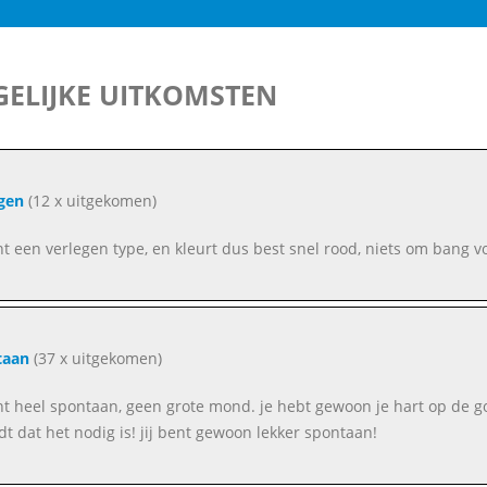
ELIJKE UITKOMSTEN
gen
(12 x uitgekomen)
ent een verlegen type, en kleurt dus best snel rood, niets om bang vo
taan
(37 x uitgekomen)
ent heel spontaan, geen grote mond. je hebt gewoon je hart op de
ndt dat het nodig is! jij bent gewoon lekker spontaan!