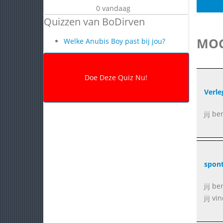
0 vandaag
Quizzen van BoDirven
MOG
Welke Anubis Boy past bij jou?
Verle
jij b
spon
jij b
jij vi