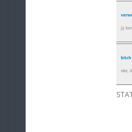
verw
jij b
bitch
oke, 
STA