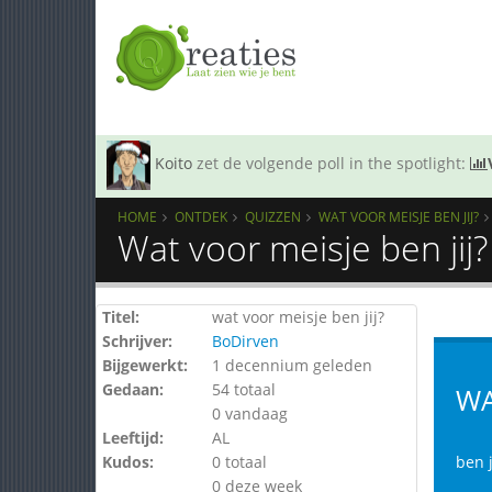
Koito
zet de volgende poll in the spotlight:
HOME
ONTDEK
QUIZZEN
WAT VOOR MEISJE BEN JIJ?
Wat voor meisje ben jij
Titel:
wat voor meisje ben jij?
Schrijver:
BoDirven
Bijgewerkt:
1 decennium geleden
Gedaan:
54 totaal
WA
0 vandaag
Leeftijd:
AL
Kudos:
0 totaal
ben 
0 deze week