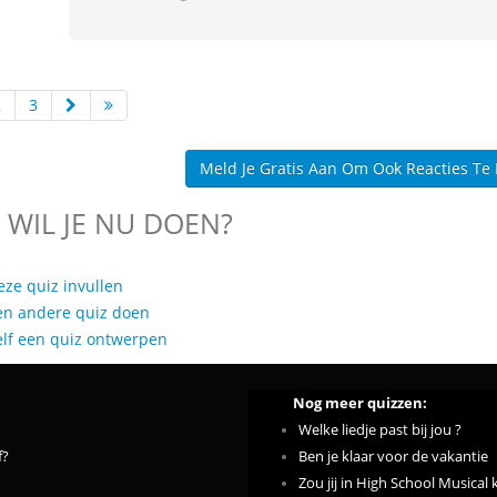
2
3
Meld Je Gratis Aan Om Ook Reacties Te
 WIL JE NU DOEN?
eze quiz invullen
en andere quiz doen
elf een quiz ontwerpen
Nog meer quizzen:
Welke liedje past bij jou ?
f?
Ben je klaar voor de vakantie
Zou jij in High School Musical