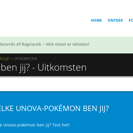
HOME
ONTDEK
F
Voor welk team in Golden Kamuy ben jij?
 JIJ?
UITKOMSTEN
n jij? - Uitkomsten
LKE UNOVA-POKÉMON BEN JIJ?
e Unova-pokémon ben jij? Test het!