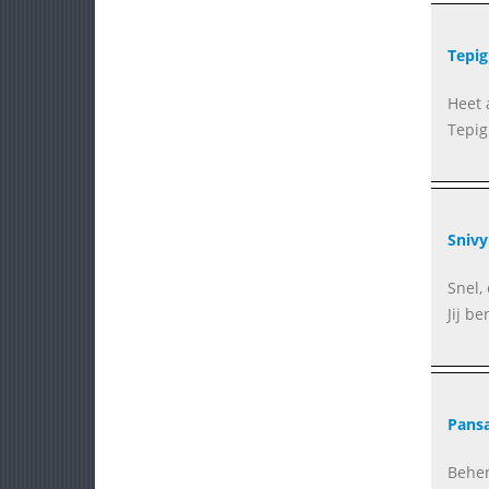
Tepig
Heet 
Tepig
Snivy
Snel,
Jij be
Pans
Behen