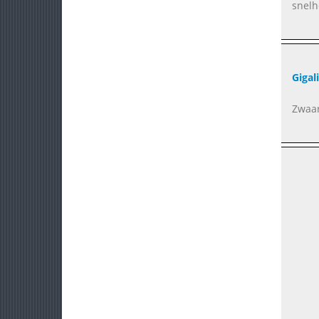
snelh
Gigal
Zwaar