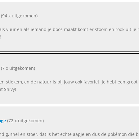
(94 x uitgekomen)
als vuur en als iemand je boos maakt komt er stoom en rook uit je ne
!
(7 x uitgekomen)
 en stiekem, en de natuur is bij jouw ook favoriet. Je hebt een gro
nt Snivy!
age
(72 x uitgekomen)
dig, snel en stoer, dat is het echte aapje en dus de pokémon die bi