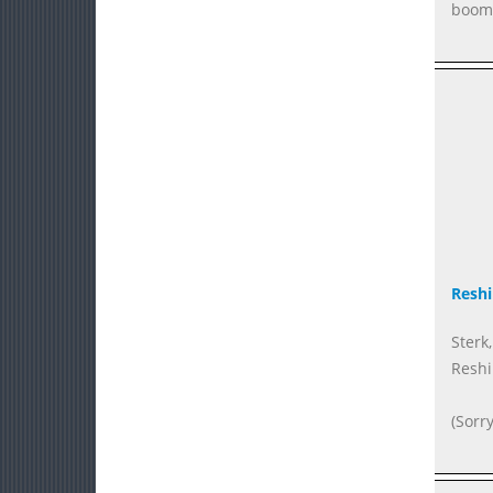
boom 
Resh
Sterk
Resh
(Sorr