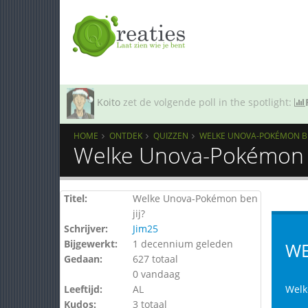
Koito
zet de volgende poll in the spotlight:
HOME
ONTDEK
QUIZZEN
WELKE UNOVA-POKÉMON BEN
Welke Unova-Pokémon be
Titel:
Welke Unova-Pokémon ben
jij?
Schrijver:
Jim25
Bijgewerkt:
1 decennium geleden
WE
Gedaan:
627 totaal
0 vandaag
Leeftijd:
AL
Welk
Kudos:
3 totaal