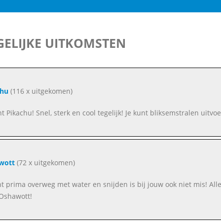
ELIJKE UITKOMSTEN
chu
(116 x uitgekomen)
nt Pikachu! Snel, sterk en cool tegelijk! Je kunt bliksemstralen uitv
wott
(72 x uitgekomen)
unt prima overweg met water en snijden is bij jouw ook niet mis! Alle
Oshawott!