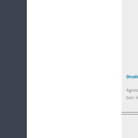
Drud
Agres
ben ik