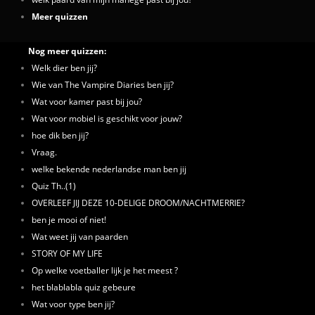
Meer quizzen
Nog meer quizzen:
Welk dier ben jij?
Wie van The Vampire Diaries ben jij?
Wat voor kamer past bij jou?
Wat voor mobiel is geschikt voor jouw?
hoe dik ben jij?
Vraag.
welke bekende nederlandse man ben jij
Quiz Th..(1)
OVERLEEF JIJ DEZE 10-DELIGE DROOM/NACHTMERRIE?
ben je mooi of niet!
Wat weet jij van paarden
STORY OF MY LIFE
Op welke voetballer lijk je het meest ?
het blablabla quiz gebeure
Wat voor type ben jij?