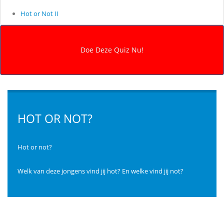
Hot or Not II
HOT OR NOT?
Hot or not?
Welk van deze jongens vind jij hot? En welke vind jij not?