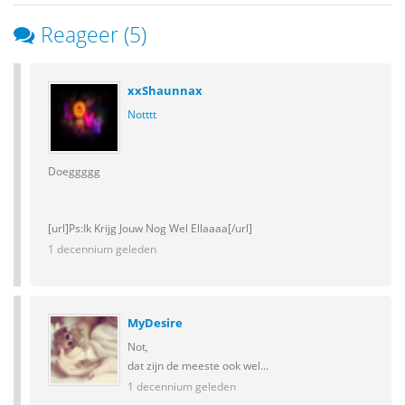
Reageer (5)
xxShaunnax
Notttt
Doeggggg
[url]Ps:Ik Krijg Jouw Nog Wel Ellaaaa[/url]
1 decennium geleden
MyDesire
Not,
dat zijn de meeste ook wel...
1 decennium geleden