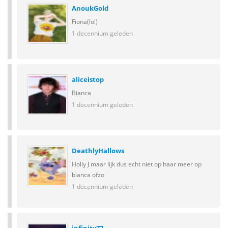
AnoukGold
Fiona(lol)
1 decennium geleden
aliceistop
Bianca
1 decennium geleden
DeathlyHallows
Holly J maar lijk dus echt niet op haar meer op
bianca ofzo
1 decennium geleden