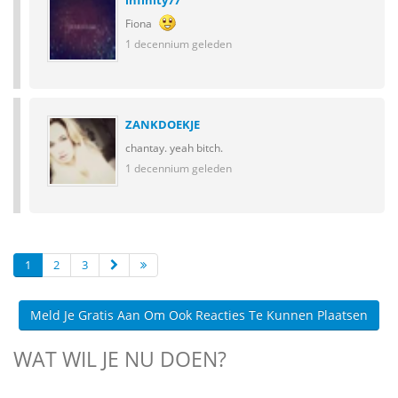
infinity77
Fiona
1 decennium geleden
ZANKDOEKJE
chantay. yeah bitch.
1 decennium geleden
1
2
3
Meld Je Gratis Aan Om Ook Reacties Te Kunnen Plaatsen
WAT WIL JE NU DOEN?