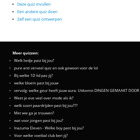
Deze quiz invullen
Een andere quiz doen
Zelf een quiz ontwerpen
Meer quizzen:
Welk liedje past bij jou?
pure anti verveel quiz en ook gewoon voor de lol
Bij welke 1D lid pas jij?
welke bloem past bij jouw
vervolg: welke geur heeft jouw aura. Uitkomst DINGEN GEMAAKT DOO
Weet je eve veel over mode als ik?
welk soort paardrijden past bij jou???
Met wie ga je trouwen?
wat voor jongen past bij jou?
Inazuma Eleven - Welke boy past bij jou?
Voor welke voetbal club ben jij?