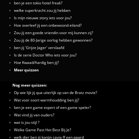
ben je een tokio hotel freak?
welke superkracht zou jij hebben
Is mijn nieuwe story iets voor jou?
Hoe overleef jij een onbewoond eiland?
Zou jij een goede vriendin voor mij kunnen zij?
Zou jij de 80-Jarige oorlog hebben gewonnen?
ben jij 'Grijze Jager' verslaafd
Is de serie Doctor Who iets voor jou?
Hoe Kwaad/Aardig ben jij?
Meer quizzen
Nog meer quizzen:
Op wie lijk jij qua uiterlijk op van de Bratz movie?
Wat voor soort warmhoudding ben jij?
ben je een game expert of een game speler?
Wat vind jij van ouders?
wat is jou stijl ?
Welke Game Past Het Best Bij Je?
welk dier ben jij konijn cavia ff een paard