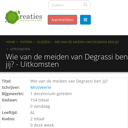
Aanmelden
HOME
ONTDEK
QUIZZEN
WIE VAN DE MEIDEN VAN DEGRASSI BEN JIJ?
UITKOMSTEN
Wie van de meiden van Degrassi ben
jij? - Uitkomsten
Titel:
Wie van de meiden van Degrassi ben jij?
Schrijver:
MissVeerle
Bijgewerkt:
1 decennium geleden
Gedaan:
154 totaal
0 vandaag
Leeftijd:
AL
Kudos:
2 totaal
0 deze week