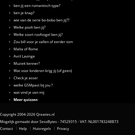
ben jij een romantisch type?
ben je knap?
wie van de serie bo-bobo ben jij??
Welke pooh ben jij?
Welke soort roofvogel ben jij?
Zou bill voor je vallen of eerder tom
Malta of Rome
Avril Lavinge
Muziek kenner?
Wat voor kinderen krijg jij (of geen)
Check je asser
welke GSMpast bij jou ?
wat vind je van mij
Meer quizzen
Copyright 2004-2026 Qreaties.nl
Mogelijk gemaakt door SesoBytes - 74529315 - VAT: NL001783248B73
Contact
Help
Huisregels
Privacy