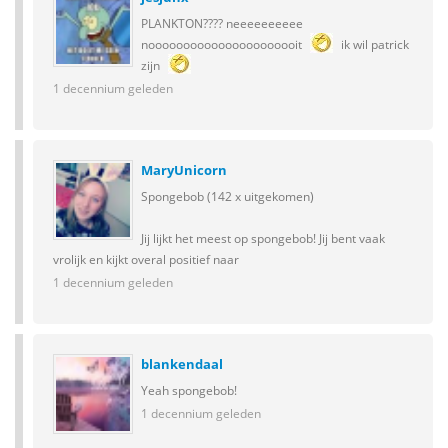
PLANKTON???? neeeeeeeeee
noooooooooooooooooooooit
ik wil patrick
zijn
1 decennium geleden
MaryUnicorn
Spongebob (142 x uitgekomen)
Jij lijkt het meest op spongebob! Jij bent vaak
vrolijk en kijkt overal positief naar
1 decennium geleden
blankendaal
Yeah spongebob!
1 decennium geleden