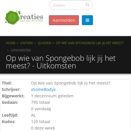
Aanmelden
HOME
ONTDEK
QUIZZEN
OP WIE VAN SPONGEBOB LIJK JIJ HET MEEST?
UITKOMSTEN
Op wie van Spongebob lijk jij het
meest? - Uitkomsten
Titel:
Op wie van Spongebob lijk jij het meest?
Schrijver:
xSomeBodyx
Bijgewerkt:
1 decennium geleden
Gedaan:
795 totaal
0 vandaag
Leeftijd:
AL
Kudos:
120 totaal
0 deze week