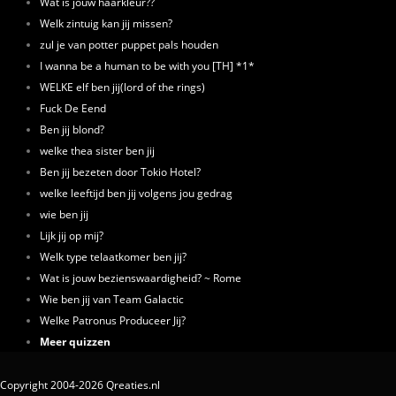
Wat is jouw haarkleur??
Welk zintuig kan jij missen?
zul je van potter puppet pals houden
I wanna be a human to be with you [TH] *1*
WELKE elf ben jij(lord of the rings)
Fuck De Eend
Ben jij blond?
welke thea sister ben jij
Ben jij bezeten door Tokio Hotel?
welke leeftijd ben jij volgens jou gedrag
wie ben jij
Lijk jij op mij?
Welk type telaatkomer ben jij?
Wat is jouw bezienswaardigheid? ~ Rome
Wie ben jij van Team Galactic
Welke Patronus Produceer Jij?
Meer quizzen
Copyright 2004-2026 Qreaties.nl