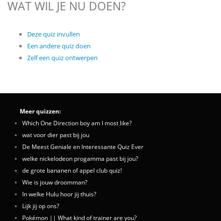
WAT WIL JE NU DOEN?
Deze quiz invullen
Een andere quiz doen
Zelf een quiz ontwerpen
Meer quizzen:
Which One Direction boy am I most like?
wat voor dier past bij jou
De Meest Geniale en Interessante Quiz Ever
welke nickelodeon progamma past bij jou?
de grote bananen of appel club quiz!
Wie is jouw droomman?
In welke Hulu hoor jij thuis?
Lijk jij op ons?
Pokémon || What kind of trainer are you?