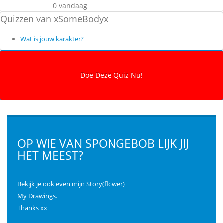
0 vandaag
Quizzen van xSomeBodyx
Wat is jouw karakter?
OP WIE VAN SPONGEBOB LIJK JIJ
HET MEEST?
Bekijk je ook even mijn Story(flower)
My Drawings.
Thanks xx