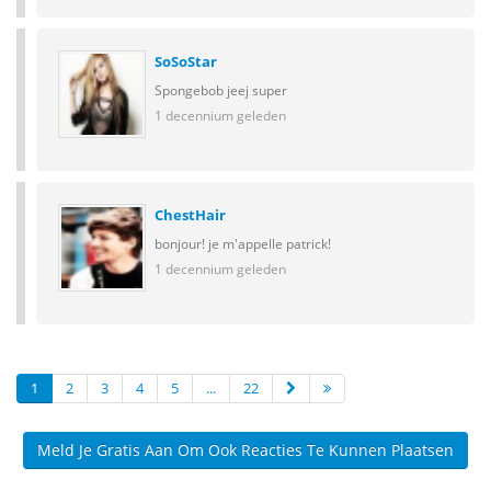
SoSoStar
Spongebob jeej super
1 decennium geleden
ChestHair
bonjour! je m'appelle patrick!
1 decennium geleden
1
2
3
4
5
...
22
Meld Je Gratis Aan Om Ook Reacties Te Kunnen Plaatsen