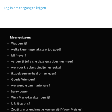
Log in om toegang te krijgen
Meer quizzen:
Wat ben jij?
welke kleur nagellak staat jou goed?
bff 4-ever?
verveel jij je? als je deze quiz doet niet meer!
wat voor krabbels vind je het leukst?
ik zoek een verhaal om te lezen!
Goede Vrienden?
wat weet je van mario kart ?
harry potter
Welk Mario-karakter ben jij?
Lijk jij op ons?
Zou jij zijn vriendinnetje kunnen zijn? (Voor Meisjes).