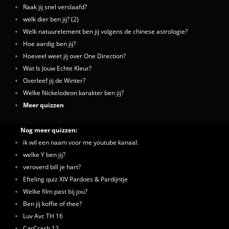
Raak jij snel verslaafd?
welk dier ben jij? (2)
Welk natuurelement ben jij volgens de chinese astrologie?
Hoe aardig ben jij?
Hoeveel weet jij over One Direction?
Wat Is Jouw Echte Kleur?
Overleef jij de Winter?
Welke Nickelodeon karakter ben jij?
Meer quizzen
Nog meer quizzen:
ik wil een naam voor me youtube kanaal.
welke Y ben jij?
veroverd bill je hart?
Efteling quiz XIV Pardoes & Pardijntje
Welke film past bij jou?
Ben jij koffie of thee?
Luv Avc TH 16
CarCrash 12