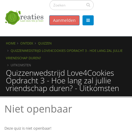
Aanmelden
HOME
ONTDEK
QUIZZEN
QUIZZENWEDSTRIJD LOVE4COOKIES OPDRACHT 3 - HOE LANG ZAL JULLIE
VRIENDSCHAP DUREN?
UITKOMSTEN
Quizzenwedstrijd Love4Cookies
Opdracht 3 - Hoe lang zal jullie
vriendschap duren? - Uitkomsten
Niet openbaar
Deze quiz is niet openbaar!