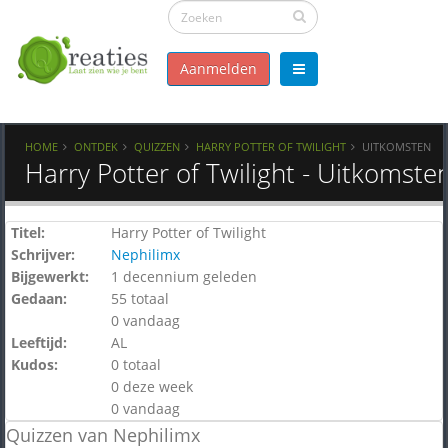
Aanmelden
HOME
ONTDEK
QUIZZEN
HARRY POTTER OF TWILIGHT
UITKOMSTEN
Harry Potter of Twilight - Uitkomste
Titel:
Harry Potter of Twilight
Schrijver:
Nephilimx
Bijgewerkt:
1 decennium geleden
Gedaan:
55 totaal
0 vandaag
Leeftijd:
AL
Kudos:
0 totaal
0 deze week
0 vandaag
Quizzen van Nephilimx