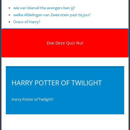
wie van Marvel the avengers ben jij?
welke Afdelingen van Zweinstein past bij jou?
Draco of Harry?
HARRY POTTER OF TWILIGHT
Harry Potter of Twilight?