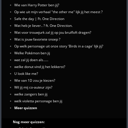
Wie van Harry Potter ben jij?
Op wie uit mijn verhaal "the other me" lijk jij het meest ?
Safe the day | Ft. One Direction
Wat heb je liever.. ? ft. One Direction.
Wat voor trouwjurk zal jij op jou bruifloft dragen?
Wat is jouw favoriete snoep ?
Op welk personage uit onze story 'Birds in a cage' lijk jij?
Welke Pokémon ben jij
wat zal jij doen als......
welke donut vind jij het lekkerst?
U look like me?
Wie van 1D zou je kiezen?
Wil jij mij co-auteur zijn?
welke zangers ben jij
welk violetta personage ben jij
Meer quizzen
Nog meer quizzen: