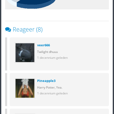
Reageer (8)
veer666
Twilight dhuuu
1 decennium geleden
Pineapple3
Harry Potter, Yea.
1 decennium geleden