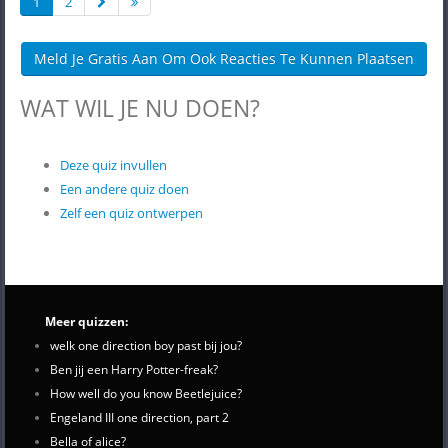
1
2
Meld Je Gratis Aan Om Ook Reacties Te Kunnen Plaatsen
WAT WIL JE NU DOEN?
Deze quiz invullen
Een andere quiz doen
Zelf een quiz ontwerpen
Meer quizzen:
welk one direction boy past bij jou?
Ben jij een Harry Potter-freak?
How well do you know Beetlejuice?
Engeland III one direction, part 2
Bella of alice?