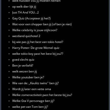
welk huisdier zou jij moeten nemen
op welk dier lijk jij
Just TH And YOU...2
Gay Quiz (Accepteer jij het?)
Wat voor een shopper ben jij (of ben je niet)
Welke celebrity is jouw stijlicoon?
westland quizhotel 2
bij wie pas jij het best van tokio hotel?
Harry Potter: De grote Wemel quiz
welke tokio-boy past het best bij jou??
goed slecht quiz
Ben je verliefd?
welk wezen ben jij
Welke youtuber ben je?
Wie van de: ,,Kaulitz twins'' ben jij?
Wordt jij later een vette oma
Welke zomeractiviteit past het beste bij jou?
Welke Gta V personage ben jij?
welke pet van Tom ben jij?