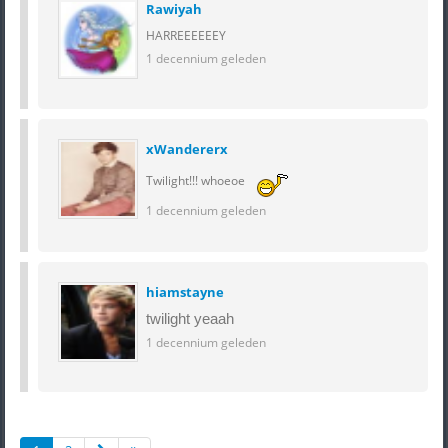
Rawiyah
HARREEEEEEY
1 decennium geleden
xWandererx
Twilight!!! whoeoe
1 decennium geleden
hiamstayne
twilight yeaah
1 decennium geleden