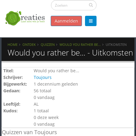
Aanmelden
HOME
ONTDEK
QUIZZEN
WOULD YOU RATHER BE...
UITKOMSTEN
Would you rather be... - Uitkomsten
Titel:
Would you rather be...
Schrijver:
Toujours
Bijgewerkt:
1 decennium geleden
Gedaan:
56 totaal
0 vandaag
Leeftijd:
AL
Kudos:
1 totaal
0 deze week
0 vandaag
Quizzen van Toujours