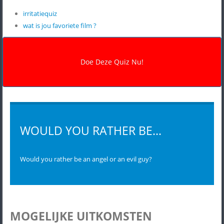
irritatiequiz
wat is jou favoriete film ?
WOULD YOU RATHER BE...
Would you rather be an angel or an evil guy?
MOGELIJKE UITKOMSTEN