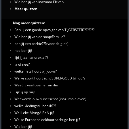
Wie ben jij van Inazuma Eleven
Meer quizzen
Nog meer quizzen:
Ben jij een goede opvolger van TIJGERSTER????????
Wie ben jij van de soap:Familie?
ben jij een barbie???(voor de girls)
hoe ben jij?
lijd jij aan anorexia ??
Ja of nee?
welke fiets hoort bij jouw??
Welke sport hoort écht SUPERGOED bij jou??
Weet jij veel over je Familie
Lijk jij op mij?
Wat wordt jouw superschot (inazuma eleven)
welke kledingstijl heb ik???
WeLLeke MAngA BeN jij?
Welke Europese eekhoornachtige ben jij?
Wie ben jij?