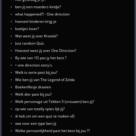
ben jij een moeders kindje?
what happened?! - One direction
hoeveel kinderen krijg je
koekjes lover?
Wat weet jij over Kroatië?
Just random Quiz
Hoeveel weet jij over One Direction?
By wie van 1D pas jy het best ?
• one direction story's.
Welk tv serie past bij jou?
Wie ben jij van The Legend of Zelda
Boekenflesje draaien
Welk dier past bij jou?
Welk personage uit Tekken 5 (vrouwen) ben jij?
op wie van totally spies lijk jij?
ik heb zin om een quiz te maken xD
wat voor een type ben jij
Welke persoonlijkheid past het best bij jou ??