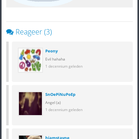
Reageer (3)
Peony
Evil hahaha
1 decennium geleden
SnOePiNuPoEp
Angel (a)
1 decennium geleden
hiamstayne