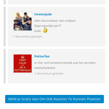
tineenjade
alles doormekaar niet mek
l
aar
klopt eigenlijk wel !!!
kudo
1 decennium geleden
Potterfan
er hier zich iemand vreselijk ana het vervelen
whahahahhaha
1 decennium geleden
Meld Je Gratis Aan Om Ook Reacties Te Kunnen Plaatsen