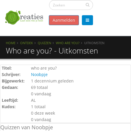
Aanmelden
HOME
ONTDEK
QUIZZEN
WHO ARE YOU?
UITKOMSTEN
Who are you? - Uitkomsten
Titel:
who are you?
Schrijver:
Noobpje
Bijgewerkt:
1 decennium geleden
Gedaan:
69 totaal
0 vandaag
Leeftijd:
AL
Kudos:
1 totaal
0 deze week
0 vandaag
Quizzen van Noobpje