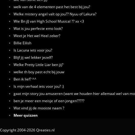
welk van de 4 elementen past het best bij jou?
Welke mistery angel valt op jou?? Nyuu of Lakura?
Wie Bn jIJ van High School Musical ?? xx <3
Wat is jou perfecte emo look?
Weet je Het wel Heel zeker?
Billie Eilish
Is Lacuna iets voor jou?
Blijf jij wel lekker jezelf?
Welke Pretty Little Liar ben jij?
welke th boy past echt bij jouw
Ben ik lief? ^^
Is mijn verhaal iets voor jou? :)
gaat mijn story jou amuseren (want we houden hier allemaal wel van mo
ben je meer een meisje of een jongen?????
Wat vind jij de mooiste naam ?
Meer quizzen
Copyright 2004-2026 Qreaties.nl