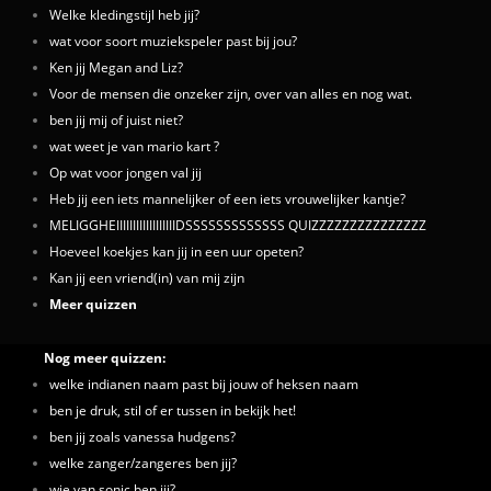
Welke kledingstijl heb jij?
wat voor soort muziekspeler past bij jou?
Ken jij Megan and Liz?
Voor de mensen die onzeker zijn, over van alles en nog wat.
ben jij mij of juist niet?
wat weet je van mario kart ?
Op wat voor jongen val jij
Heb jij een iets mannelijker of een iets vrouwelijker kantje?
MELIGGHEIIIIIIIIIIIIIIIIIIDSSSSSSSSSSSSS QUIZZZZZZZZZZZZZZZ
Hoeveel koekjes kan jij in een uur opeten?
Kan jij een vriend(in) van mij zijn
Meer quizzen
Nog meer quizzen:
welke indianen naam past bij jouw of heksen naam
ben je druk, stil of er tussen in bekijk het!
ben jij zoals vanessa hudgens?
welke zanger/zangeres ben jij?
wie van sonic ben jij?