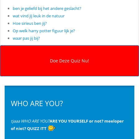
ben je geliefd bij het andere geslacht?
wat vind jij leuk in de natuur
Hoe sirieus ben jij?
Op welk harry potter figuur lijk je?
waar pas jij bij?
WHO ARE YOU?
tjaaa WHO ARE YOU?
ARE YOU YOURSELF or not? meeloper
of niet? QUIZZ ITT