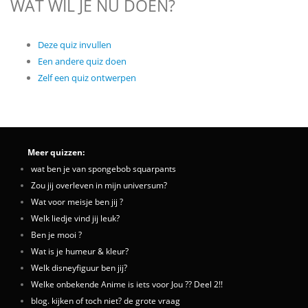
WAT WIL JE NU DOEN?
Deze quiz invullen
Een andere quiz doen
Zelf een quiz ontwerpen
Meer quizzen:
wat ben je van spongebob squarpants
Zou jij overleven in mijn universum?
Wat voor meisje ben jij ?
Welk liedje vind jij leuk?
Ben je mooi ?
Wat is je humeur & kleur?
Welk disneyfiguur ben jij?
Welke onbekende Anime is iets voor Jou ?? Deel 2!!
blog. kijken of toch niet? de grote vraag