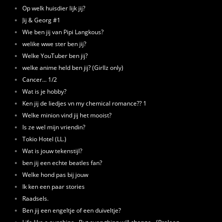
Op welk huisdier lijk jij?
Jij & Georg #1
Wie ben jij van Pipi Langkous?
welike wwe ster ben jij?
Welke YouTuber ben jij?
welke anime held ben jij? (Girllz only)
Cancer... 1/2
Wat is je hobby?
Ken jij de liedjes vn my chemical romance?? 1
Welke minion vind jij het mooist?
Is ze wel mijn vriendin?
Tokio Hotel (LL.)
Wat is jouw tekenstijl?
ben jij een echte beatles fan?
Welke hond pas bij jouw
Ik ken een paar stories
Raadsels.
Ben jij een engeltje of een duiveltje?