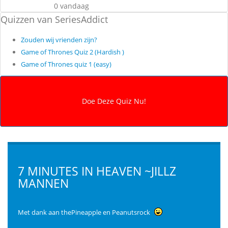
0 vandaag
Quizzen van SeriesAddict
Zouden wij vrienden zijn?
Game of Thrones Quiz 2 (Hardish )
Game of Thrones quiz 1 (easy)
7 MINUTES IN HEAVEN ~JILLZ
MANNEN
Met dank aan thePineapple en Peanutsrock