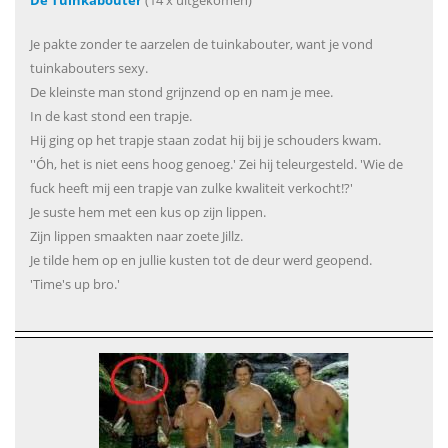
De Tuinkabouter
(14 x uitgekomen)
Je pakte zonder te aarzelen de tuinkabouter, want je vond
tuinkabouters sexy.
De kleinste man stond grijnzend op en nam je mee.
In de kast stond een trapje.
Hij ging op het trapje staan zodat hij bij je schouders kwam.
''Óh, het is niet eens hoog genoeg.' Zei hij teleurgesteld. 'Wie de
fuck heeft mij een trapje van zulke kwaliteit verkocht!?'
Je suste hem met een kus op zijn lippen.
Zijn lippen smaakten naar zoete Jillz.
Je tilde hem op en jullie kusten tot de deur werd geopend.
'Time's up bro.'