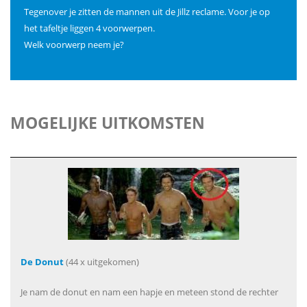
Tegenover je zitten de mannen uit de Jillz reclame. Voor je op
het tafeltje liggen 4 voorwerpen.
Welk voorwerp neem je?
MOGELIJKE UITKOMSTEN
De Donut
(44 x uitgekomen)
Je nam de donut en nam een hapje en meteen stond de rechter