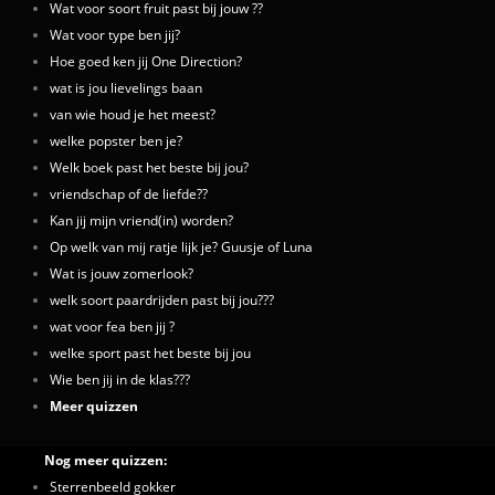
Wat voor soort fruit past bij jouw ??
Wat voor type ben jij?
Hoe goed ken jij One Direction?
wat is jou lievelings baan
van wie houd je het meest?
welke popster ben je?
Welk boek past het beste bij jou?
vriendschap of de liefde??
Kan jij mijn vriend(in) worden?
Op welk van mij ratje lijk je? Guusje of Luna
Wat is jouw zomerlook?
welk soort paardrijden past bij jou???
wat voor fea ben jij ?
welke sport past het beste bij jou
Wie ben jij in de klas???
Meer quizzen
Nog meer quizzen:
Sterrenbeeld gokker