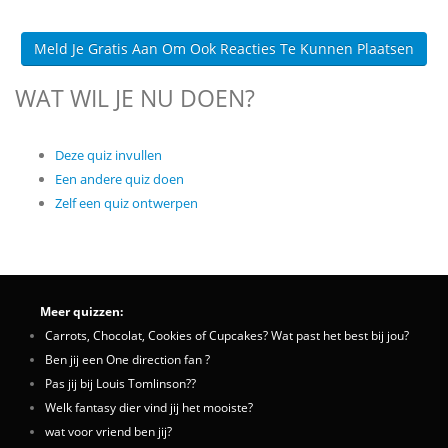
Meld Je Gratis Aan Om Ook Reacties Te Kunnen Plaatsen
WAT WIL JE NU DOEN?
Deze quiz invullen
Een andere quiz doen
Zelf een quiz ontwerpen
Meer quizzen:
Carrots, Chocolat, Cookies of Cupcakes? Wat past het best bij jou?
Ben jij een One direction fan ?
Pas jij bij Louis Tomlinson??
Welk fantasy dier vind jij het mooiste?
wat voor vriend ben jij?