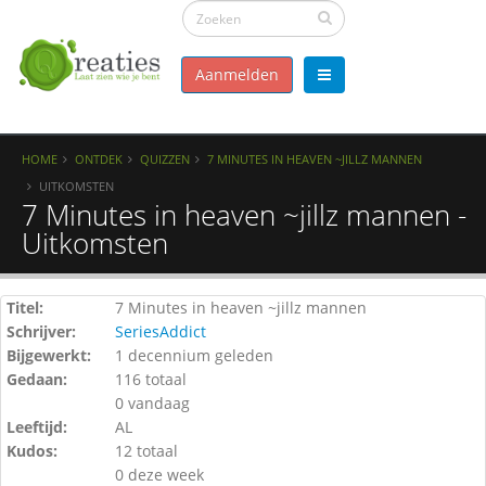
Aanmelden
HOME
ONTDEK
QUIZZEN
7 MINUTES IN HEAVEN ~JILLZ MANNEN
UITKOMSTEN
7 Minutes in heaven ~jillz mannen -
Uitkomsten
Titel:
7 Minutes in heaven ~jillz mannen
Schrijver:
SeriesAddict
Bijgewerkt:
1 decennium geleden
Gedaan:
116 totaal
0 vandaag
Leeftijd:
AL
Kudos:
12 totaal
0 deze week