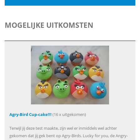
MOGELIJKE UITKOMSTEN
Agry-Bird Cup-cake!!!
(16 x uitgekomen)
Terwijl jij deze test maakte, zijn wel er inmiddels wel achter
gekomen dat jij gek bent op Agry-Birds. Lucky for you, de Angry-