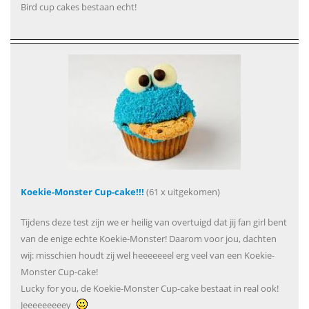
Bird cup cakes bestaan echt!
Koekie-Monster Cup-cake!!!
(61 x uitgekomen)
Tijdens deze test zijn we er heilig van overtuigd dat jij fan girl bent
van de enige echte Koekie-Monster! Daarom voor jou, dachten
wij: misschien houdt zij wel heeeeeeel erg veel van een Koekie-
Monster Cup-cake!
Lucky for you, de Koekie-Monster Cup-cake bestaat in real ook!
Jeeeeeeeeey