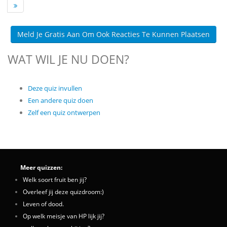
Meld Je Gratis Aan Om Ook Reacties Te Kunnen Plaatsen
WAT WIL JE NU DOEN?
Deze quiz invullen
Een andere quiz doen
Zelf een quiz ontwerpen
Meer quizzen:
Welk soort fruit ben jij?
Overleef jij deze quizdroom:)
Leven of dood.
Op welk meisje van HP lijk jij?