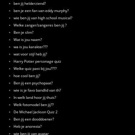
ben jij helderziend?
ben je een fan van eddy murphy?
wie ben jij van high school musical?
Welke zanger/zangeres ben jij ?
Ben je slim?
Wat is jou naam?
wa is jou karakter???
wat voor stijl heb jij?
Harry Potter personage quiz
Welke quiz past bij jou????
hoe cool ben jij?
Ben jij een psychopaat?
wie is je favo bandlid van th?
In welk land hoor jij thuis?
Welk fotomodel ben jij??
De Michael Jackson Quiz 2
Ben jij een dooddoener?
Heb je anorexia?
wie ben jij van avatar